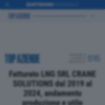
POSIZIONE IN
515
CLASSIFICA
PROVINCIALE
Fatturato LNG SRL CRANE
SOLUTIONS dal 2019 al
2024, andamento
produzione e utile