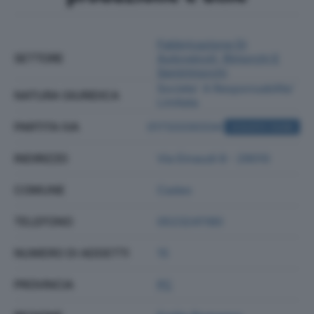
Fabbricazione Di
SETTORE
Autoveicoli, Rimorchi E
Semirimorchi
Societa' A Responsabilita'
NATURA GIURIDICA
Limitata
PARTITA IVA
01733330334
ACQUISTA VISURA
INDIRIZZO
Via Einaudi 8 - 29010
COMUNE
Cadeo
TELEFONO
0523241180
NUMERO DI ADDETTI
15
PROVINCIA
PC