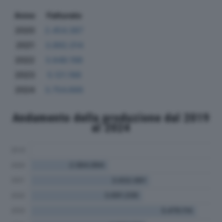
Anno
Fatturato
2020
2.454.387
2021
3.892.014
2022
3.648.198
2023
5.121.188
2024
3.754.666
Andamento della produzione dal 2019
al 2024