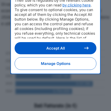
Their use is regulated by the relevant cookie
Di seguito l'andamento dei principali indicatori
policy, which you can read
by clicking here
.
To give consent to optional cookies, you can
economici di LNG SRL CRANE SOLUTIONSdal 2019 al
accept all of them by clicking the Accept All
2024, con particolare attenzione a fatturato, produzione
button below. By clicking Manage Options,
e utile d'esercizio.
you can access the control panel and refuse
all cookies (including profiling cookies); if
you refuse everything, only technical cookies
Andamento del fatturato dal 2019
will be used by default. Here is the list of
al 2024
providers
. Cookie consent will be stored and
applied also to the other websites of
Accept All
Editoriale Nazionale and their subdomains. By
expressing your choice on this site, you will
therefore not be asked again on other
Manage Options
Editoriale Nazionale websites that use the
same consent management platform (CMP).
You can still modify or withdraw your choice
at any time through the “Privacy Settings”
section.
Dati Fatturato (in €)