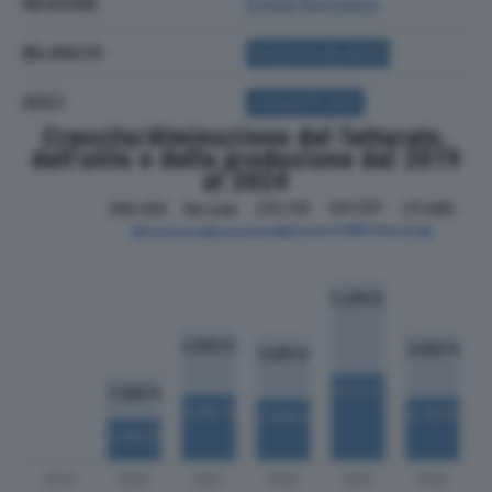
REGIONE
Emilia Romagna
BILANCIO
ACQUISTA BILANCIO
SOCI
ACQUISTA SOCI
Crescita/diminuzione del fatturato,
dell'utile e della produzione dal 2019
al 2024