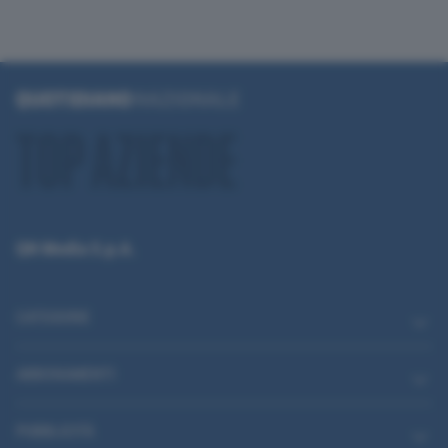
QN Media S.p.A.
CATEGORIE
ABBONAMENTI
PUBBLICITÀ