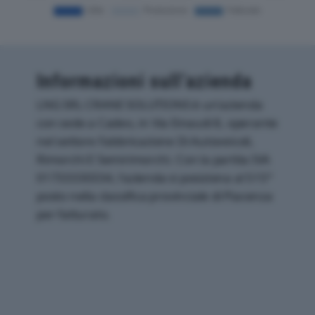
Informazioni sull’azienda
LNG SRL CRANE SOLUTIONS è un'azienda
con sede a Cadeo, in Via Einaudi 8, operante
nel settore Fabbricazione Di Autoveicoli,
Rimorchi E Semirimorchi. Con la partita IVA
01733330334, l'azienda si posiziona al 515°
posto nella classifica provinciale di Piacenza
per fatturato.