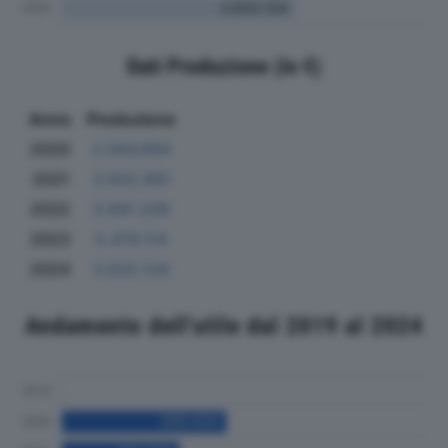
Dati Produzione (in €)
Anno
Produzione
2020
2.564.994
2021
3.932.991
2022
3.691.206
2023
5.479.114
2024
3.832.134
Andamento dell'utile dal 2019 al 2024