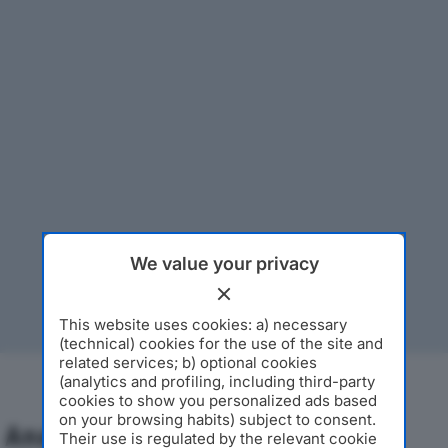
We value your privacy
This website uses cookies: a) necessary
(technical) cookies for the use of the site and
related services; b) optional cookies
(analytics and profiling, including third-party
cookies to show you personalized ads based
on your browsing habits) subject to consent.
Analisi Economica 2019-2024
Their use is regulated by the relevant cookie