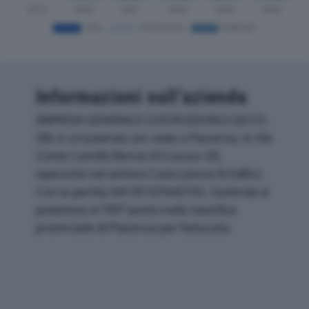
Informazioni sull’azienda
IMPRESA GENERALE COSTRUZIONI-I.GE.CO.
SRL è un'azienda con sede a Piacenza, in Via
Conte Camillo Benso Di Cavour 28,
operante nel settore Costruzione Di Edifici.
Con la partita IVA 00167640192, l'azienda si
posiziona al 789° posto nella classifica
provinciale di Piacenza per fatturato.