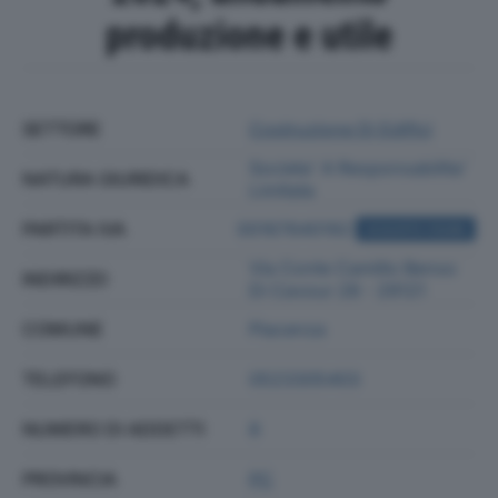
produzione e utile
SETTORE
Costruzione Di Edifici
Societa' A Responsabilita'
NATURA GIURIDICA
Limitata
PARTITA IVA
00167640192
ACQUISTA VISURA
Via Conte Camillo Benso
INDIRIZZO
Di Cavour 28 - 29121
COMUNE
Piacenza
TELEFONO
0523305403
NUMERO DI ADDETTI
8
PROVINCIA
PC