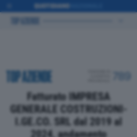
POSIZIONE IN
789
CLASSIFICA
PROVINCIALE
Fatturato IMPRESA
GENERALE COSTRUZIONI-
I.GE.CO. SRL dal 2019 al
2024, andamento