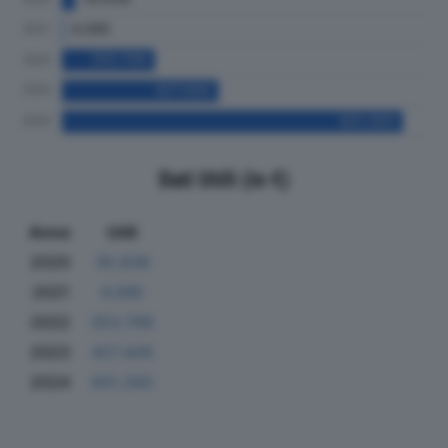
Dati Utili (in €)
Anno
Utili
2020
35.636
2021
4.095
2022
253.706
2023
427.426
2024
931.293