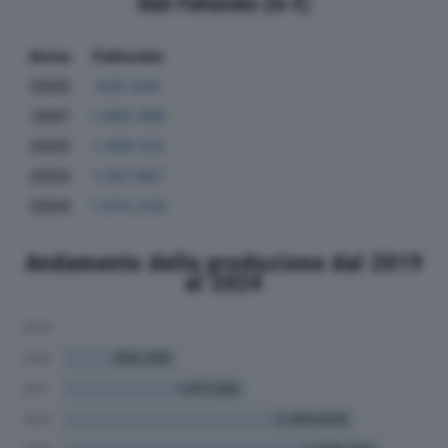
Dati Fatturato (in €)
Anno
Fatturato
2020
635.640
2021
1.696.498
2022
1.566.103
2023
1.007.887
2024
1.970.229
Andamento della produzione dal 2019
al 2024