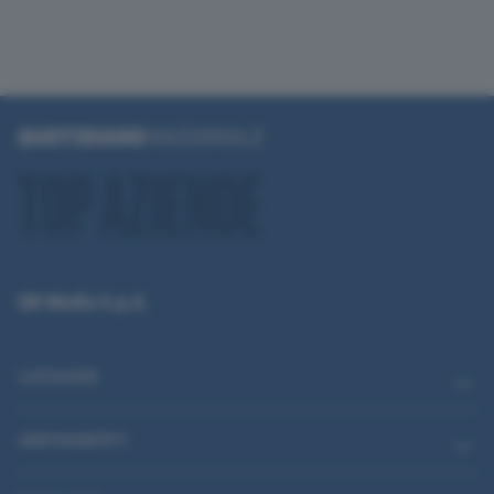
QN Media S.p.A.
CATEGORIE
ABBONAMENTI