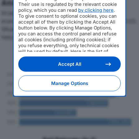
Analisi Economica 2019-2024
Their use is regulated by the relevant cookie
policy, which you can read
by clicking here
.
Di seguito l'andamento dei principali indicatori
To give consent to optional cookies, you can
economici di IMPRESA GENERALE COSTRUZIONI-I.GE.CO.
accept all of them by clicking the Accept All
button below. By clicking Manage Options,
SRLdal 2019 al 2024, con particolare attenzione a
you can access the control panel and refuse
fatturato, produzione e utile d'esercizio.
all cookies (including profiling cookies); if
you refuse everything, only technical cookies
will be used by default. Here is the list of
Andamento del fatturato dal 2019
providers
. Cookie consent will be stored and
al 2024
applied also to the other websites of
Accept All
Editoriale Nazionale and their subdomains. By
expressing your choice on this site, you will
therefore not be asked again on other
Manage Options
Editoriale Nazionale websites that use the
same consent management platform (CMP).
You can still modify or withdraw your choice
at any time through the “Privacy Settings”
section.