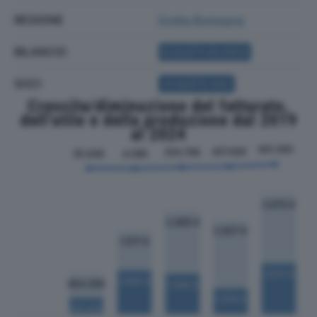
REGIONE
Emilia Romagna
BILANCIO
ACQUISTA BILANCIO
SOCI
ACQUISTA SOCI
Crescita/diminuzione del fatturato,
dell'utile e della produzione dal 2019
al 2024