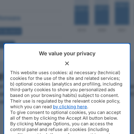
 Romagna
A BILANCIO
A SOCI
We value your privacy
This website uses cookies: a) necessary (technical)
azienda
cookies for the use of the site and related services;
b) optional cookies (analytics and profiling, including
zienda con sede a Piacenza, in Via Pietro Bubba 25, oper
third-party cookies to show you personalized ads
li, Caccia E Servizi Connessi. Con la partita IVA 007477403
based on your browsing habits) subject to consent.
Their use is regulated by the relevant cookie policy,
acenza per fatturato.
which you can read
by clicking here
.
To give consent to optional cookies, you can accept
all of them by clicking the Accept All button below.
By clicking Manage Options, you can access the
control panel and refuse all cookies (including