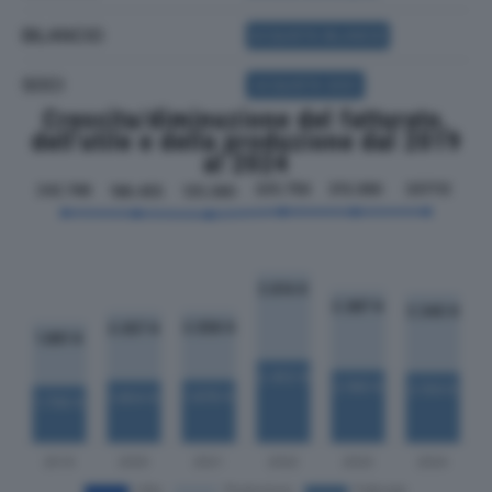
BILANCIO
ACQUISTA BILANCIO
SOCI
ACQUISTA SOCI
Crescita/diminuzione del fatturato,
dell'utile e della produzione dal 2019
al 2024