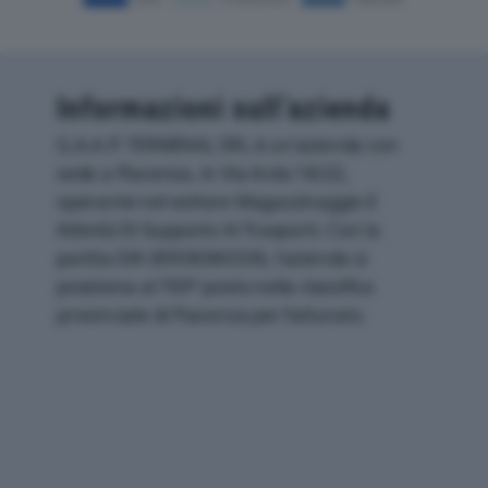
Informazioni sull’azienda
G.A.A.P. TERMINAL SRL è un'azienda con
sede a Piacenza, in Via Arda 18/22,
operante nel settore Magazzinaggio E
Attività Di Supporto Ai Trasporti. Con la
partita IVA 00938360336, l'azienda si
posiziona al 769° posto nella classifica
provinciale di Piacenza per fatturato.