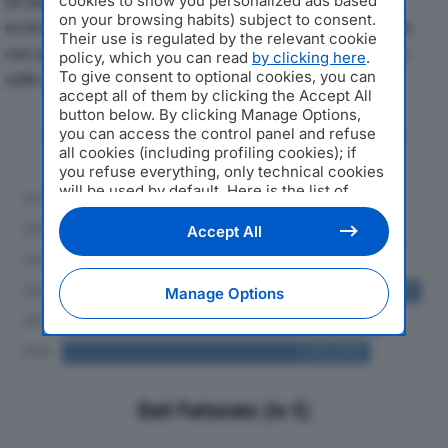
Di seguito l'andamento dei principali indicatori
cookies to show you personalized ads based
on your browsing habits) subject to consent.
economici di G.A.A.P. TERMINAL SRLdal 2019 al 2024,
Their use is regulated by the relevant cookie
con particolare attenzione a fatturato, produzione e
policy, which you can read
by clicking here
.
To give consent to optional cookies, you can
utile d'esercizio.
accept all of them by clicking the Accept All
button below. By clicking Manage Options,
Andamento del fatturato dal 2019
you can access the control panel and refuse
al 2024
all cookies (including profiling cookies); if
you refuse everything, only technical cookies
will be used by default. Here is the list of
providers
. Cookie consent will be stored and
applied also to the other websites of
Accept All
Editoriale Nazionale and their subdomains. By
expressing your choice on this site, you will
therefore not be asked again on other
Manage Options
Editoriale Nazionale websites that use the
same consent management platform (CMP).
You can still modify or withdraw your choice
at any time through the “Privacy Settings”
section.
Dati Fatturato (in €)