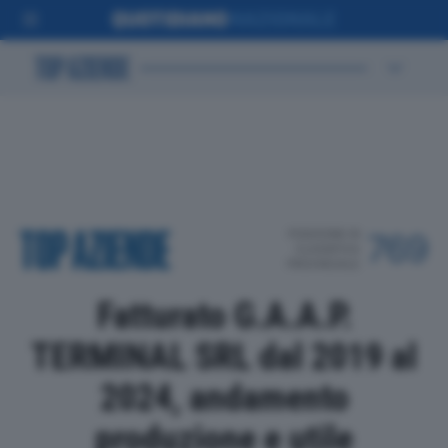
POSIZIONE IN
769
CLASSIFICA
PROVINCIALE
Fatturato G.A.A.P.
TERMINAL SRL dal 2019 al
2024, andamento
produzione e utile