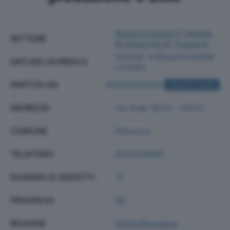
Magazzinaggio E Attività
SETTORE
Di Supporto Ai Trasporti
Societa' A Responsabilita'
NATURA GIURIDICA
Limitata
PARTITA IVA
00938360336
ACQUISTA VISURA
INDIRIZZO
Via Arda 18/22 - 29122
COMUNE
Piacenza
TELEFONO
0523544901
NUMERO DI ADDETTI
13
PROVINCIA
PC
REGIONE
Emilia Romagna