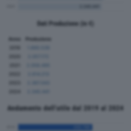
Dati Produzione (in €)
Anno
Produzione
2019
1.890.539
2020
2.057.172
2021
2.058.495
2022
2.614.213
2023
2.387.043
2024
2.340.441
Andamento dell'utile dal 2019 al 2024