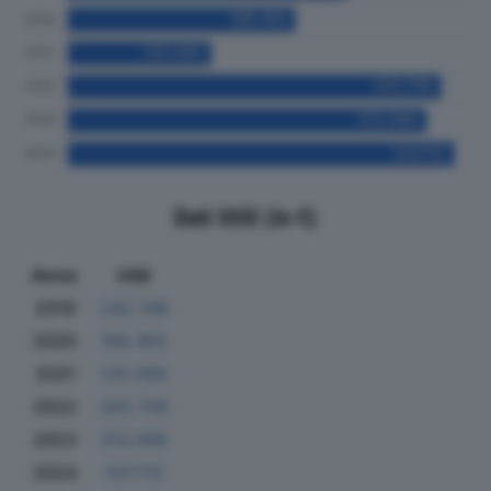
Dati Utili (in €)
Anno
Utili
2019
242.748
2020
198.455
2021
125.090
2022
325.756
2023
313.066
2024
337.112