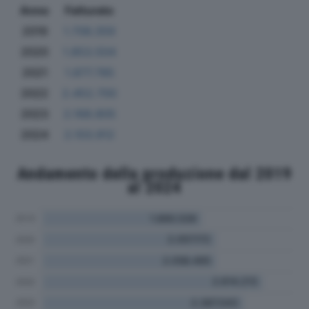
Anno
Fatturato
2019
1.706.359
2020
1.853.504
2021
1.877.785
2022
2.452.700
2023
2.168.805
2024
2.103.912
Andamento della produzione dal 2019
al 2024