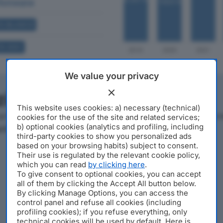
 Romagna
A BILANCIO
A SOCI
We value your privacy
azienda
This website uses cookies: a) necessary (technical)
Castell'arquato, in Localita' Fornace Verani 4, operante n
cookies for the use of the site and related services;
b) optional cookies (analytics and profiling, including
artita IVA 01090560333
third-party cookies to show you personalized ads
based on your browsing habits) subject to consent.
Their use is regulated by the relevant cookie policy,
which you can read
by clicking here
.
To give consent to optional cookies, you can accept
all of them by clicking the Accept All button below.
By clicking Manage Options, you can access the
control panel and refuse all cookies (including
profiling cookies); if you refuse everything, only
technical cookies will be used by default. Here is