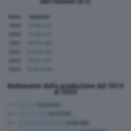
Dati Fatturato (in €)
Anno
Fatturato
2019
10.195.979
2020
12.616.279
2021
16.975.260
2022
20.835.262
2023
16.231.755
2024
20.824.686
Andamento della produzione dal 2019
al 2024