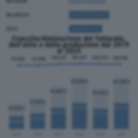
REGIONE
Emilia Romagna
BILANCIO
ACQUISTA BILANCIO
SOCI
ACQUISTA SOCI
Crescita/diminuzione del fatturato,
dell'utile e della produzione dal 2019
al 2024