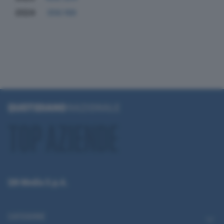
2024
356.166
QN Media S.p.A.
CATEGORIE