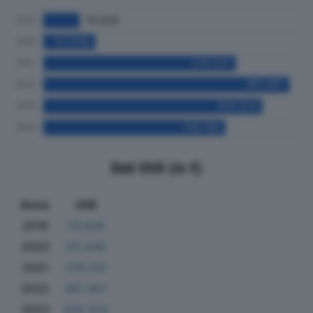
Dati Utili (in €)
Anno
Utili
2019
70.828
2020
101.846
2021
376.331
2022
481.467
2023
428.324