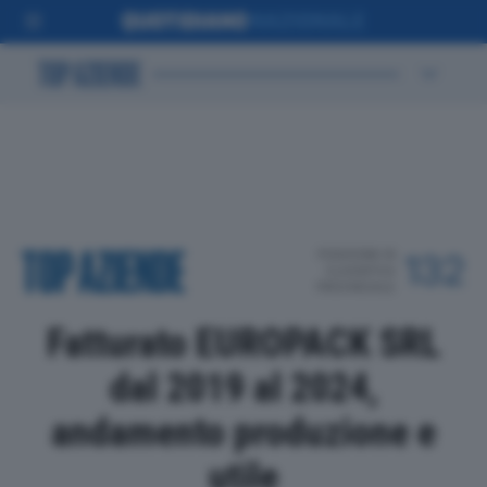
POSIZIONE IN
132
CLASSIFICA
PROVINCIALE
Fatturato EUROPACK SRL
dal 2019 al 2024,
andamento produzione e
utile