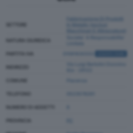
Fabbricazione Di Prodotti
SETTORE
In Metallo (esclusi
Macchinari E Attrezzature)
Societa' A Responsabilita'
NATURA GIURIDICA
Limitata
PARTITA IVA
01091630333
ACQUISTA VISURA
Via Luigi Bertolini Donnino
INDIRIZZO
9/a - 29122
COMUNE
Piacenza
TELEFONO
0523578261
NUMERO DI ADDETTI
8
PROVINCIA
PC