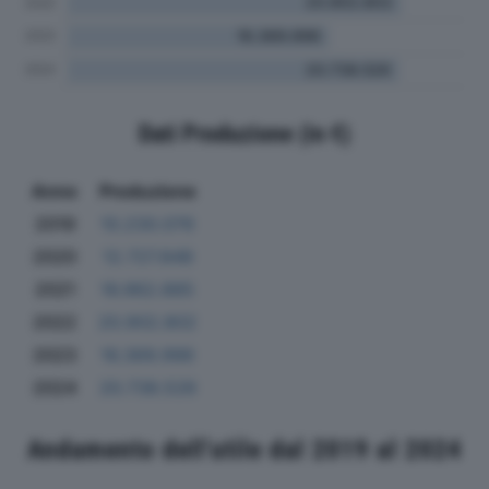
Dati Produzione (in €)
Anno
Produzione
2019
10.230.076
2020
12.727.848
2021
16.962.885
2022
20.902.802
2023
16.369.996
2024
20.738.526
Andamento dell'utile dal 2019 al 2024