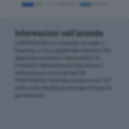
Informazioni sull’azienda
EUROPACK SRL è un'azienda con sede a
Piacenza, in Via Luigi Bertolini Donnino 9/a,
operante nel settore Fabbricazione Di
Prodotti In Metallo (esclusi Macchinari E
Attrezzature). Con la partita IVA
01091630333, l'azienda si posiziona al 132°
posto nella classifica provinciale di Piacenza
per fatturato.