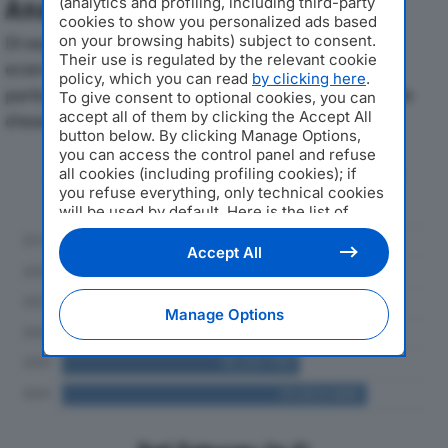
(analytics and profiling, including third-party
Analisi Economica 2019-2024
cookies to show you personalized ads based
on your browsing habits) subject to consent.
Di seguito l'andamento dei principali indicatori
Their use is regulated by the relevant cookie
economici di EUROPACK SRLdal 2019 al 2024, con
policy, which you can read
by clicking here
.
particolare attenzione a fatturato, produzione e utile
To give consent to optional cookies, you can
accept all of them by clicking the Accept All
d'esercizio.
button below. By clicking Manage Options,
you can access the control panel and refuse
Andamento del fatturato dal 2019
all cookies (including profiling cookies); if
al 2024
you refuse everything, only technical cookies
will be used by default. Here is the list of
providers
. Cookie consent will be stored and
applied also to the other websites of
Accept All
Editoriale Nazionale and their subdomains. By
expressing your choice on this site, you will
therefore not be asked again on other
Manage Options
Editoriale Nazionale websites that use the
same consent management platform (CMP).
You can still modify or withdraw your choice
at any time through the “Privacy Settings”
section.