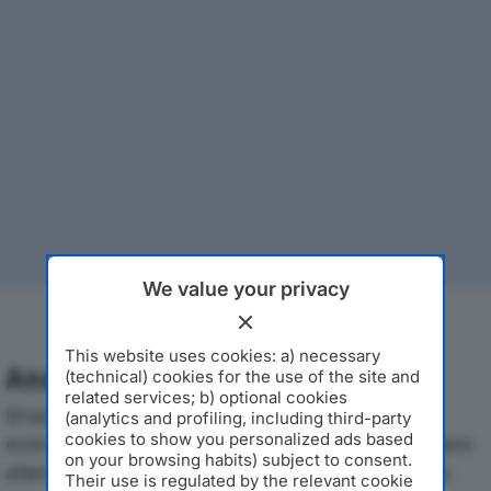
We value your privacy
This website uses cookies: a) necessary
Analisi Economica 2019-2024
(technical) cookies for the use of the site and
related services; b) optional cookies
Di seguito l'andamento dei principali indicatori
(analytics and profiling, including third-party
cookies to show you personalized ads based
economici di D & A SRLdal 2019 al 2024, con particolare
on your browsing habits) subject to consent.
attenzione a fatturato, produzione e utile d'esercizio.
Their use is regulated by the relevant cookie