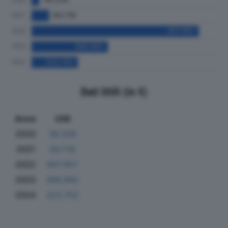
Dati Utili (in €)
Anno
Utili
2020
36.328
2021
84.718
2022
807.957
2023
368.892
2024
223.752