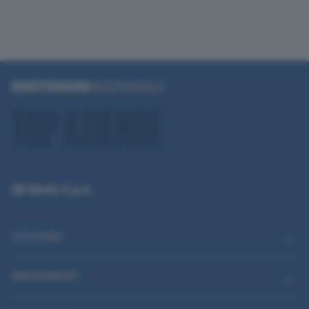
QN Media S.p.A.
CATEGORIE
ABBONAMENTI