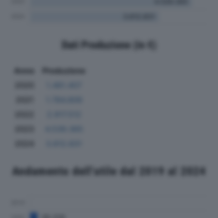
Dati Produzione (in €)
Anno
Produzione
2020
1.481.407
2021
1.784.809
2022
2.917.512
2023
4.539.365
2024
3.612.831
Andamento dell'utile dal 2019 al 2024