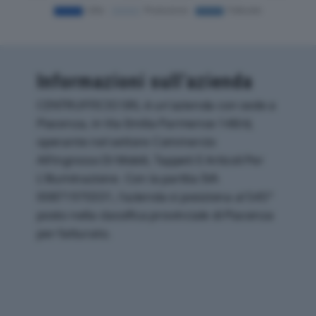
Informazioni sull’azienda
CENTRUFFICIO SRL è un'azienda con sede a
Piacenza, in Via Emilia Parmense 148/d,
operante nel settore Commercio
All'ingrosso Di Mobili, Tappeti E Articoli Per
L'illuminazione. Con la partita IVA
00871970331, l'azienda si posiziona al 545°
posto nella classifica provinciale di Piacenza
per fatturato.