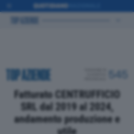
POSIZIONE IN
545
CLASSIFICA
PROVINCIALE
Fatturato CENTRUFFICIO
SRL dal 2019 al 2024,
andamento produzione e
utile