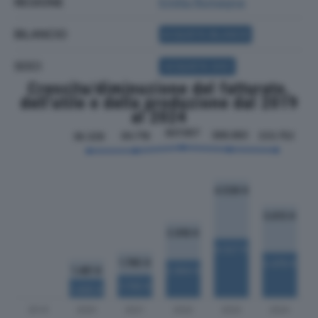
REGIONE
Emilia Romagna
BILANCIO
ACQUISTA BILANCIO
SOCI
ACQUISTA SOCI
Crescita/diminuzione del fatturato,
dell'utile e della produzione dal 2019
al 2024