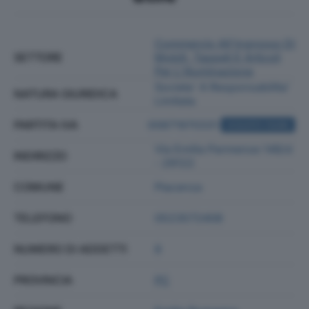
Commercio All'ingrosso Di
SETTORE
Mobili, Tappeti E Articoli
Per L'illuminazione
Societa' A Responsabilita'
NATURA GIURIDICA
Limitata
PARTITA IVA
00871970331
ACQUISTA VISURA
Via Emilia Parmense 148/d
INDIRIZZO
- 29122
COMUNE
Piacenza
TELEFONO
0523572408
NUMERO DI ADDETTI
8
PROVINCIA
PC