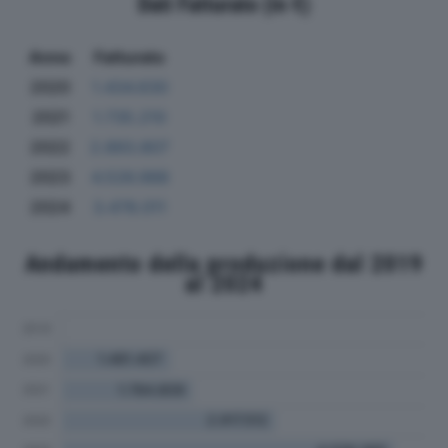
Dati Fatturato (in €)
Anno
Fatturato
2020
1.434.630
2021
1.735.210
2022
2.893.807
2023
4.526.988
2024
3.478.011
Andamento della produzione dal 2019
al 2024