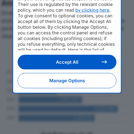
Analisi Economica 2019-2024
Their use is regulated by the relevant cookie
policy, which you can read
by clicking here
.
Di seguito l'andamento dei principali indicatori
To give consent to optional cookies, you can
economici di CENTRUFFICIO SRLdal 2019 al 2024, con
accept all of them by clicking the Accept All
button below. By clicking Manage Options,
particolare attenzione a fatturato, produzione e utile
you can access the control panel and refuse
d'esercizio.
all cookies (including profiling cookies); if
you refuse everything, only technical cookies
will be used by default. Here is the list of
Andamento del fatturato dal 2019
providers
. Cookie consent will be stored and
al 2024
applied also to the other websites of
Accept All
Editoriale Nazionale and their subdomains. By
expressing your choice on this site, you will
therefore not be asked again on other
Manage Options
Editoriale Nazionale websites that use the
same consent management platform (CMP).
You can still modify or withdraw your choice
at any time through the “Privacy Settings”
section.