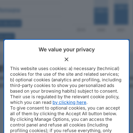
 Romagna
A BILANCIO
A SOCI
We value your privacy
azienda
This website uses cookies: a) necessary (technical)
cookies for the use of the site and related services;
 sede a Podenzano, in Via Enrico Mattei 10, operante ne
b) optional cookies (analytics and profiling, including
336, l'azienda si posiziona al 418° posto nella classifica pr
third-party cookies to show you personalized ads
based on your browsing habits) subject to consent.
Their use is regulated by the relevant cookie policy,
which you can read
by clicking here
.
To give consent to optional cookies, you can accept
all of them by clicking the Accept All button below.
By clicking Manage Options, you can access the
control panel and refuse all cookies (including
profiling cookies); if you refuse everything, only