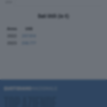
Dati Utili (in €)
Anno
Utili
2022
207.914
2023
206.777