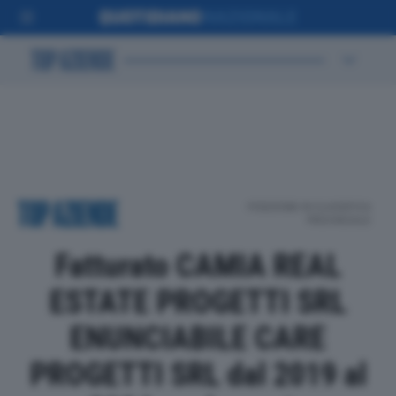
POSIZIONE IN CLASSIFICA
PROVINCIALE
Fatturato CAMIA REAL
ESTATE PROGETTI SRL
ENUNCIABILE CARE
PROGETTI SRL dal 2019 al