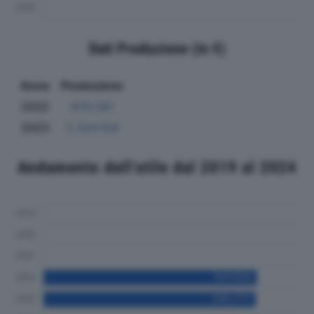
Dati Produzione (in €)
Anno
Produzione
2022
678.081
2023
2.324.104
Andamento dell'utile dal 2019 al 2024