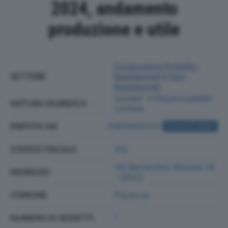
2024, andamento
produzione e utile
Costruzione Di Edifici
SETTORE
Residenziali E Non
Residenziali
Societa' A Responsabilita'
NATURA GIURIDICA
Limitata
PARTITA IVA
01818400333
ACQUISTA VISURA
CODICE FISCALE
412
Via Bernardino Massari 16
INDIRIZZO
- 29122
COMUNE
Piacenza
NUMERO DI ADDETTI
1