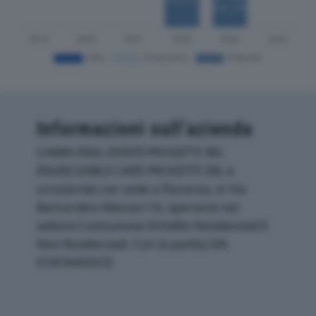
Informazioni sull’azienda
CAMIA REAL ESTATE PROGETTI SRL
ENUNCIABILE CARE PROGETTI SRL è
un'azienda con sede a Piacenza, in Via
Bernardino Massari 16, operante nel
settore Costruzione Di Edifici Residenziali E
Non Residenziali. Con la partita IVA
01818400333