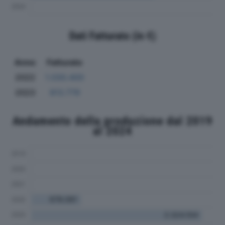
Dati Fatturato (in €)
Anno
Fatturato
2022
1.030.400
2023
813.779
Andamento della produzione dal 2019
al 2024