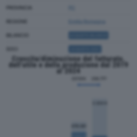
PROVINCIA
PC
REGIONE
Emilia Romagna
BILANCIO
ACQUISTA BILANCIO
SOCI
ACQUISTA SOCI
Crescita/diminuzione del fatturato,
dell'utile e della produzione dal 2019
al 2024