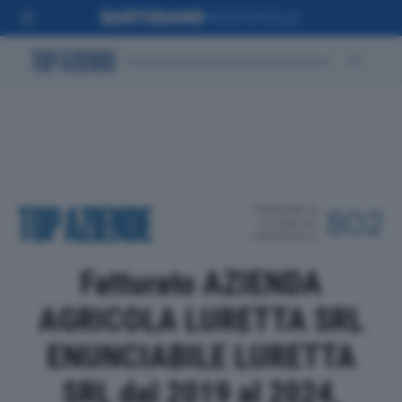
POSIZIONE IN
802
CLASSIFICA
PROVINCIALE
Fatturato AZIENDA
AGRICOLA LURETTA SRL
ENUNCIABILE LURETTA
SRL dal 2019 al 2024,