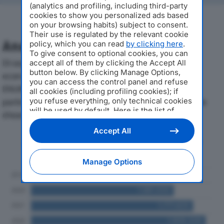
(analytics and profiling, including third-party
cookies to show you personalized ads based
on your browsing habits) subject to consent.
Their use is regulated by the relevant cookie
Analisi Economica 2019-2024
policy, which you can read
by clicking here
.
To give consent to optional cookies, you can
Di seguito l'andamento dei principali indicatori
accept all of them by clicking the Accept All
button below. By clicking Manage Options,
economici di AZIENDA AGRICOLA LURETTA SRL
you can access the control panel and refuse
ENUNCIABILE LURETTA SRLdal 2019 al 2024, con
all cookies (including profiling cookies); if
particolare attenzione a fatturato, produzione e utile
you refuse everything, only technical cookies
will be used by default. Here is the list of
d'esercizio.
providers
. Cookie consent will be stored and
applied also to the other websites of
Accept All
Editoriale Nazionale and their subdomains. By
Andamento del fatturato dal 2019
expressing your choice on this site, you will
al 2024
therefore not be asked again on other
Manage Options
Editoriale Nazionale websites that use the
same consent management platform (CMP).
You can still modify or withdraw your choice
at any time through the “Privacy Settings”
section.