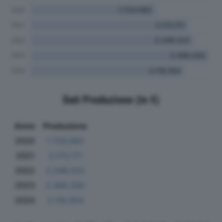
Dati Produzione (in €)
Anno
Produzione
2020
1.724.062
2021
2.173.171
2022
2.246.222
2023
2.456.330
2024
2.119.354