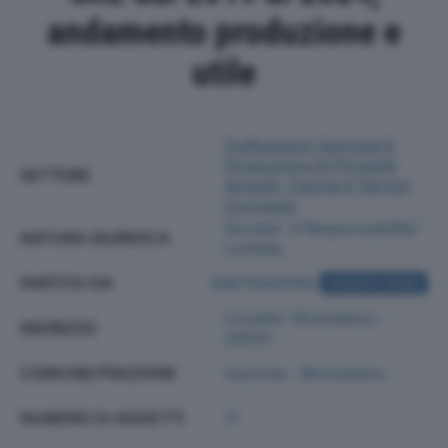
andamento produzione e
utile
Coltivazioni Agricole E
Produzione Di Prodotti
SETTORE
Animali, Caccia E Servizi
Connessi
Societa' A Responsabilita'
NATURA GIURIDICA
Limitata
PARTITA IVA
00678430190
ACQUISTA VISURA
Localita' Momeliano -
INDIRIZZO
29010
COMUNE/FRAZIONE
Gazzola - Momeliano
NUMERO DI ADDETTI
11