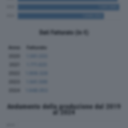
Dati Fatturato (in €)
Anno
Fatturato
2020
1.561.033
2021
1.771.625
2022
1.909.328
2023
1.941.599
2024
1.648.053
Andamento della produzione dal 2019
al 2024