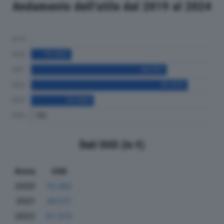
Andamento dell'utile dal 2019 al 2024
Dati Utili (in €)
Anno
Utili
2020
13.262
2021
44.517
2022
51.373