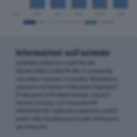
Informazioni sull’azienda
AZIENDA AGRICOLA LURETTA SRL
ENUNCIABILE LURETTA SRL è un'azienda
con sede a Gazzola, in Localita' Momeliano,
operante nel settore Coltivazioni Agricole E
Produzione Di Prodotti Animali, Caccia E
Servizi Connessi. Con la partita IVA
00678430190, l'azienda si posiziona al 802°
posto nella classifica provinciale di Piacenza
per fatturato.