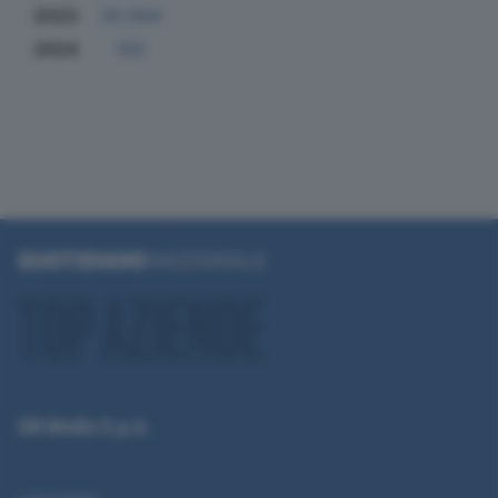
2023
20.594
2024
155
QN Media S.p.A.