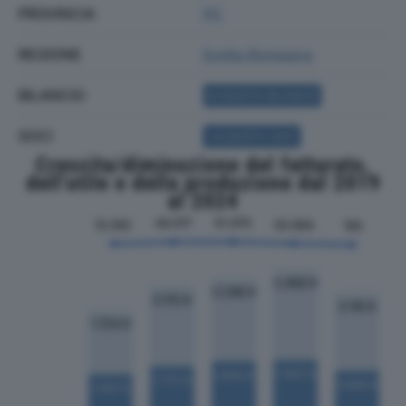
PROVINCIA
PC
REGIONE
Emilia Romagna
BILANCIO
ACQUISTA BILANCIO
SOCI
ACQUISTA SOCI
Crescita/diminuzione del fatturato,
dell'utile e della produzione dal 2019
al 2024