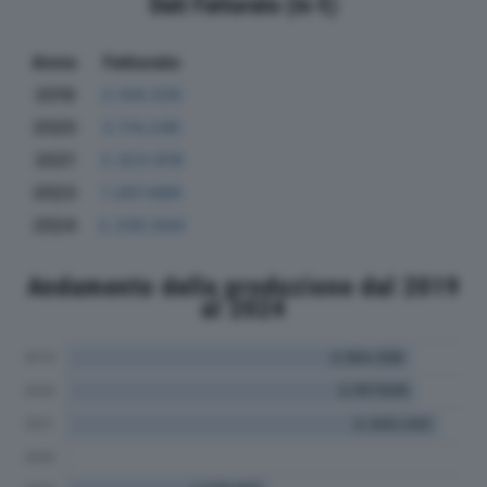
Dati Fatturato (in €)
Anno
Fatturato
2019
2.104.335
2020
2.114.246
2021
2.323.918
2023
1.267.689
2024
2.330.944
Andamento della produzione dal 2019
al 2024