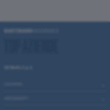
QN Media S.p.A.
CATEGORIE
ABBONAMENTI