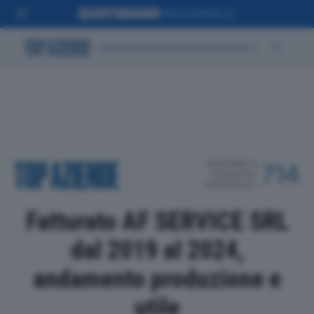
POSIZIONE IN
714
CLASSIFICA
PROVINCIALE
Fatturato AF SERVICE SRL
dal 2019 al 2024,
andamento produzione e
utile