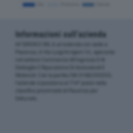
Informazioni sull’azienda
AF SERVICE SRL è un'azienda con sede a
Piacenza, in Via Luigi Arrigoni 1/c, operante
nel settore Commercio All'ingrosso E Al
Dettaglio E Riparazione Di Autoveicoli E
Motocicli. Con la partita IVA 01682350333,
l'azienda si posiziona al 714° posto nella
classifica provinciale di Piacenza per
fatturato.