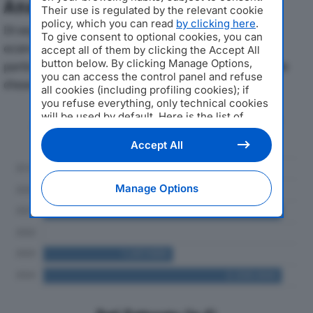
Analisi Economica 2019-2024
Their use is regulated by the relevant cookie
policy, which you can read
by clicking here
.
Di seguito l'andamento dei principali indicatori
To give consent to optional cookies, you can
economici di AF SERVICE SRLdal 2019 al 2024, con
accept all of them by clicking the Accept All
button below. By clicking Manage Options,
particolare attenzione a fatturato, produzione e utile
you can access the control panel and refuse
d'esercizio.
all cookies (including profiling cookies); if
you refuse everything, only technical cookies
will be used by default. Here is the list of
Andamento del fatturato dal 2019
providers
. Cookie consent will be stored and
al 2024
applied also to the other websites of
Accept All
Editoriale Nazionale and their subdomains. By
expressing your choice on this site, you will
therefore not be asked again on other
Manage Options
Editoriale Nazionale websites that use the
same consent management platform (CMP).
You can still modify or withdraw your choice
at any time through the “Privacy Settings”
section.