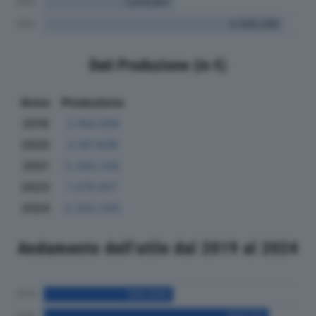
Dati Produzione (in €)
Anno
Produzione
2019
2.164.359
2020
2.197.836
2021
2.343.242
2023
1.270.917
2024
2.332.255
Andamento dell'utile dal 2019 al 2024