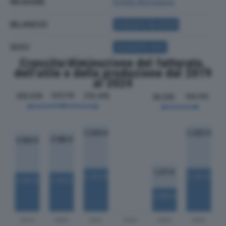
REGIONE
Emilia Romagna
BILANCIO
ACQUISTA BILANCIO
SOCI
ACQUISTA SOCI
Crescita/diminuzione del fatturato,
dell'utile e della produzione dal 2019
al 2024