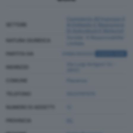
Commercio All'ingrosso E
SETTORE
Al Dettaglio E Riparazione
Di Autoveicoli E Motocicli
Societa' A Responsabilita'
NATURA GIURIDICA
Limitata
PARTITA IVA
01682350333
ACQUISTA VISURA
Via Luigi Arrigoni 1/c -
INDIRIZZO
29121
COMUNE
Piacenza
TELEFONO
0523797070
NUMERO DI ADDETTI
12
PROVINCIA
PC