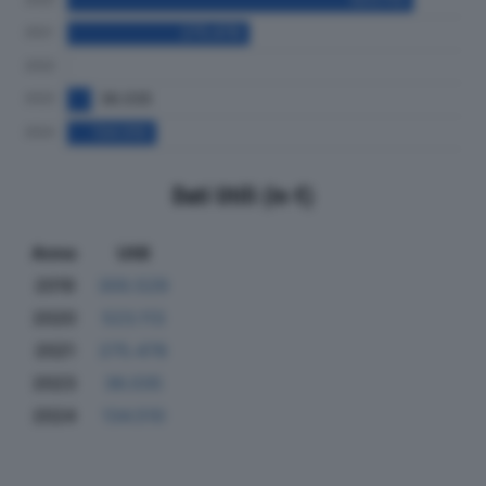
Dati Utili (in €)
Anno
Utili
2019
300.529
2020
523.113
2021
275.478
2023
36.035
2024
134.510