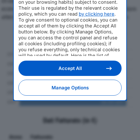
Di seguito l'andamento dei principali indicatori
on your browsing habits) subject to consent.
economici di YCOM SRLdal 2019 al 2024, con particolare
Their use is regulated by the relevant cookie
policy, which you can read
by clicking here
.
attenzione a fatturato, produzione e utile d'esercizio.
To give consent to optional cookies, you can
accept all of them by clicking the Accept All
button below. By clicking Manage Options,
Andamento del fatturato dal 2019
you can access the control panel and refuse
al 2024
all cookies (including profiling cookies); if
you refuse everything, only technical cookies
will be used by default. Here is the list of
providers
. Cookie consent will be stored and
applied also to the other websites of
Accept All
Editoriale Nazionale and their subdomains. By
expressing your choice on this site, you will
therefore not be asked again on other
Manage Options
Editoriale Nazionale websites that use the
same consent management platform (CMP).
You can still modify or withdraw your choice
at any time through the “Privacy Settings”
section.
Dati Fatturato (in €)
Anno
Fatturato