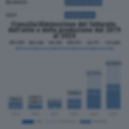
BILANCIO
ACQUISTA BILANCIO
SOCI
ACQUISTA SOCI
Crescita/diminuzione del fatturato,
dell'utile e della produzione dal 2019
al 2024