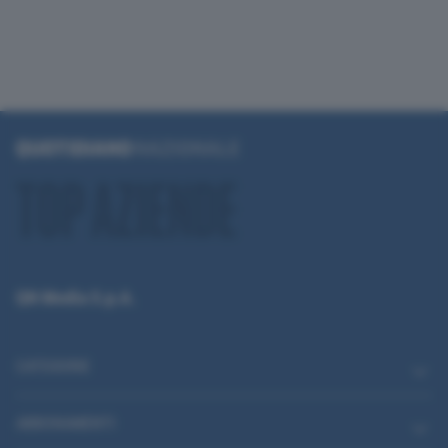
QN Media S.p.A.
CATEGORIE
ABBONAMENTI