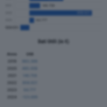
Dati Utili (in €)
Anno
Utili
2019
983.399
2020
465.008
2021
146.758
2022
858.621
2023
64.777
2024
-123.695