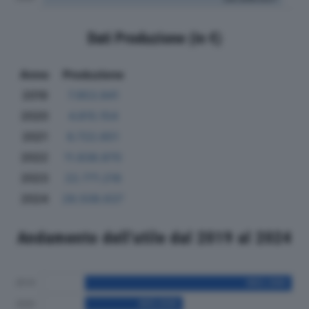
Dati Produzione (in €)
Anno
Produzione
2019
7.953.941
2020
4.815.154
2021
6.722.651
2022
11.838.870
2023
22.771.216
2024
28.508.637
Andamento dell'utile dal 2019 al 2024