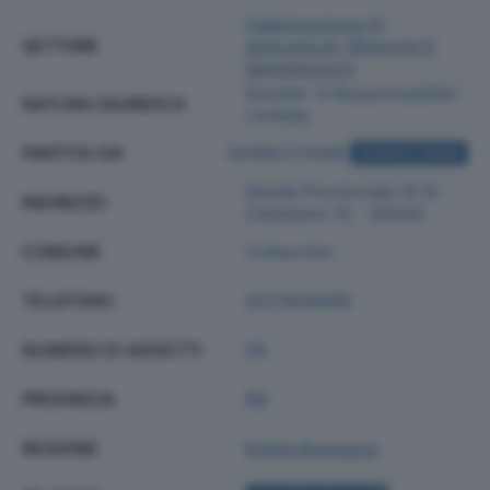
Fabbricazione Di
SETTORE
Autoveicoli, Rimorchi E
Semirimorchi
Societa' A Responsabilita'
NATURA GIURIDICA
Limitata
PARTITA IVA
02495270346
ACQUISTA VISURA
Strada Provinciale 15 Di
INDIRIZZO
Calestano 12 - 43044
COMUNE
Collecchio
TELEFONO
0521804686
NUMERO DI ADDETTI
58
PROVINCIA
PR
REGIONE
Emilia Romagna