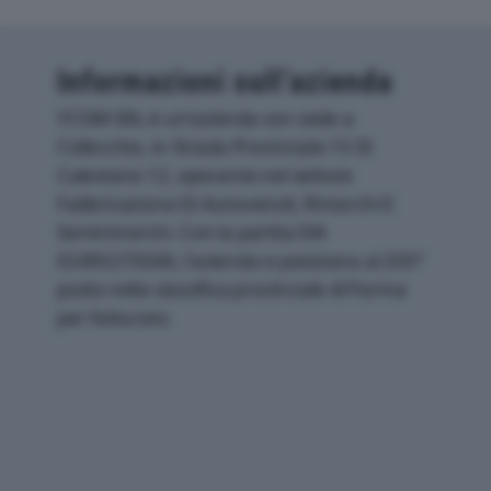
Informazioni sull’azienda
YCOM SRL è un'azienda con sede a
Collecchio, in Strada Provinciale 15 Di
Calestano 12, operante nel settore
Fabbricazione Di Autoveicoli, Rimorchi E
Semirimorchi. Con la partita IVA
02495270346, l'azienda si posiziona al 205°
posto nella classifica provinciale di Parma
per fatturato.