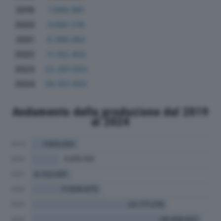
2019
7.898.981
2020
4.682.216
2021
6.386.082
2022
11.102.403
2023
22.397.053
2024
28.051.855
Andamento della produzione dal 2019
al 2024