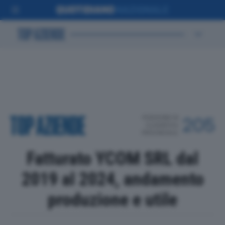
POSIZIONE IN
205
CLASSIFICA
PROVINCIALE
Fatturato YCOM SRL dal
2019 al 2024, andamento
produzione e utile