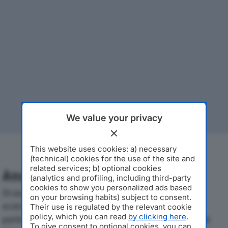
We value your privacy
This website uses cookies: a) necessary
(technical) cookies for the use of the site and
related services; b) optional cookies
Analisi Economica 2019-2024
(analytics and profiling, including third-party
cookies to show you personalized ads based
Di seguito l'andamento dei principali indicatori
on your browsing habits) subject to consent.
economici di TIEFFETI SRLdal 2019 al 2024, con
Their use is regulated by the relevant cookie
policy, which you can read
by clicking here
.
particolare attenzione a fatturato, produzione e utile
To give consent to optional cookies, you can