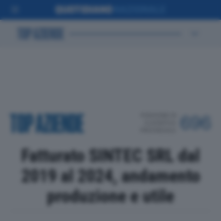
POSIZIONE IN
696
CLASSIFICA
PROVINCIALE
Fatturato SINTEC SRL dal
2019 al 2024, andamento
produzione e utile