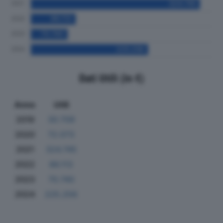
Dati Utili (in €)
Anno
Utili
2019
30.709
2020
72.073
2021
324.745
2022
86.113
2023
70.740
2024
225.256