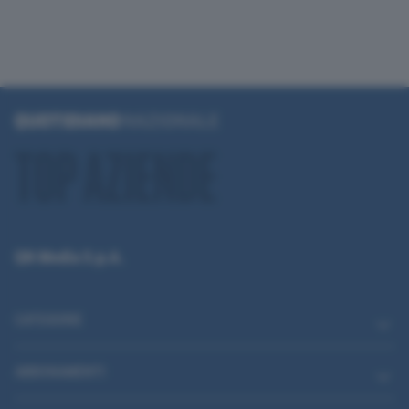
QN Media S.p.A.
CATEGORIE
ABBONAMENTI