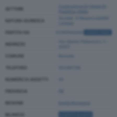
Costruzione Di Opere Di
SETTORE
Pubblica Utilità
Societa' A Responsabilita'
NATURA GIURIDICA
Limitata
PARTITA IVA
01760190346
ACQUISTA VISURA
Via Uberto Pallavicino 3 -
INDIRIZZO
43011
COMUNE
Busseto
TELEFONO
052491746
NUMERO DI ADDETTI
43
PROVINCIA
PR
REGIONE
Emilia Romagna
BILANCIO
ACQUISTA BILANCIO