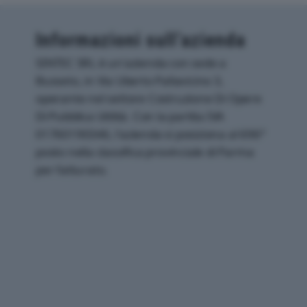
Informazioni sull’azienda
SINTEC SRL è un'azienda con sede a
Busseto, in Via Uberto Pallavicino 3,
operante nel settore Costruzione Di Opere
Di Pubblica Utilità. Con la partita IVA
01760190346, l'azienda si posiziona al 696°
posto nella classifica provinciale di Parma
per fatturato.