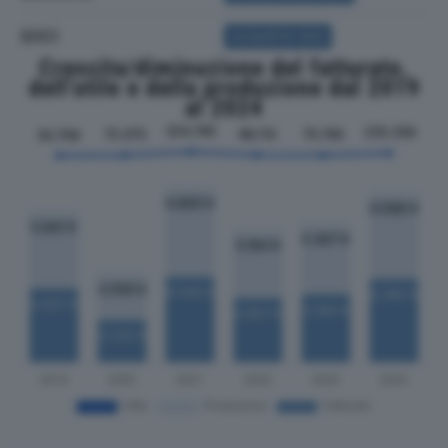
SOCI
ACQUISTA SOCI
Crescita/diminuzione del fatturato,
dell'utile e della produzione dal 2019
al 2024