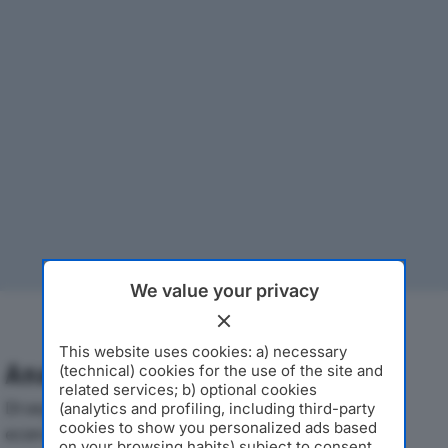
We value your privacy
This website uses cookies: a) necessary
Analisi Economica 2019-2024
(technical) cookies for the use of the site and
related services; b) optional cookies
Di seguito l'andamento dei principali indicatori
(analytics and profiling, including third-party
cookies to show you personalized ads based
economici di SINTEC SRLdal 2019 al 2024, con
on your browsing habits) subject to consent.