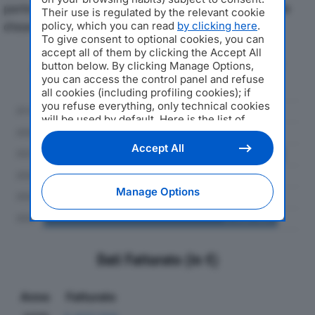
particolare attenzione a fatturato, produzione e utile
Their use is regulated by the relevant cookie
d'esercizio.
policy, which you can read
by clicking here
.
To give consent to optional cookies, you can
accept all of them by clicking the Accept All
Andamento del fatturato dal 2019
button below. By clicking Manage Options,
al 2024
you can access the control panel and refuse
all cookies (including profiling cookies); if
you refuse everything, only technical cookies
will be used by default. Here is the list of
providers
. Cookie consent will be stored and
applied also to the other websites of
Accept All
Editoriale Nazionale and their subdomains. By
expressing your choice on this site, you will
therefore not be asked again on other
Manage Options
Editoriale Nazionale websites that use the
same consent management platform (CMP).
You can still modify or withdraw your choice
at any time through the “Privacy Settings”
section.
Dati Fatturato (in €)
Anno
Fatturato