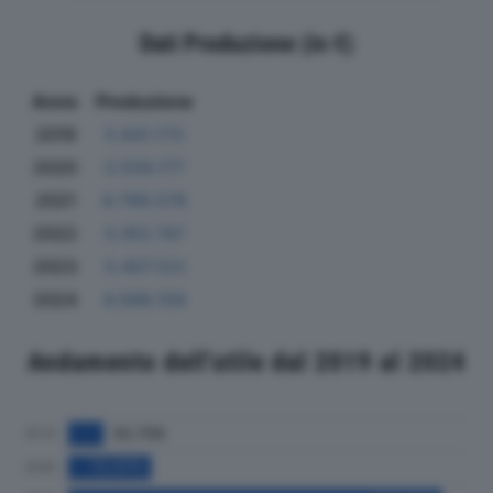
Dati Produzione (in €)
Anno
Produzione
2019
5.841.173
2020
3.559.177
2021
6.799.576
2022
5.163.747
2023
5.407.123
2024
6.568.159
Andamento dell'utile dal 2019 al 2024