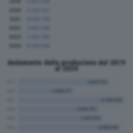
2019
5.637.256
2020
3.220.027
2021
6.505.726
2022
4.907.446
2023
5.183.799
2024
6.359.595
Andamento della produzione dal 2019
al 2024