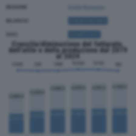
REGIONE
Emilia Romagna
BILANCIO
ACQUISTA BILANCIO
SOCI
ACQUISTA SOCI
Crescita/diminuzione del fatturato,
dell'utile e della produzione dal 2019
al 2024