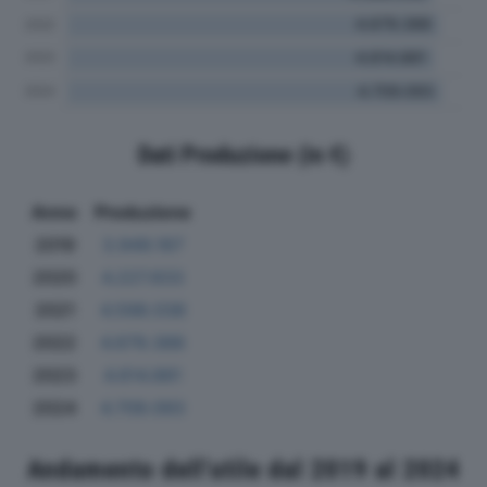
Dati Produzione (in €)
Anno
Produzione
2019
3.949.167
2020
4.227.833
2021
4.598.038
2022
4.679.388
2023
4.614.881
2024
4.709.093
Andamento dell'utile dal 2019 al 2024