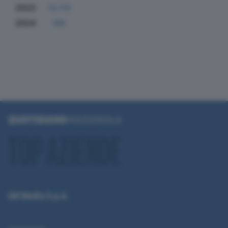
2023
12.113
2024
165
QN Media S.p.A.