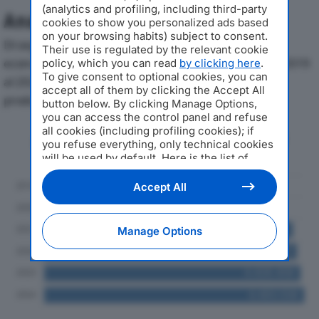
(analytics and profiling, including third-party
Analisi Economica 2019-2024
cookies to show you personalized ads based
on your browsing habits) subject to consent.
Di seguito l'andamento dei principali indicatori
Their use is regulated by the relevant cookie
economici di SAN DONNINO MULTISERVIZI SRLdal 2019
policy, which you can read
by clicking here
.
To give consent to optional cookies, you can
al 2024, con particolare attenzione a fatturato,
accept all of them by clicking the Accept All
produzione e utile d'esercizio.
button below. By clicking Manage Options,
you can access the control panel and refuse
all cookies (including profiling cookies); if
Andamento del fatturato dal 2019
you refuse everything, only technical cookies
al 2024
will be used by default. Here is the list of
providers
. Cookie consent will be stored and
applied also to the other websites of
Accept All
Editoriale Nazionale and their subdomains. By
expressing your choice on this site, you will
therefore not be asked again on other
Manage Options
Editoriale Nazionale websites that use the
same consent management platform (CMP).
You can still modify or withdraw your choice
at any time through the “Privacy Settings”
section.