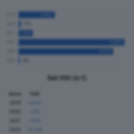
Dati Utili (in €)
Anno
Utili
2019
4.642
2020
279
2021
1.819
2022
13.554