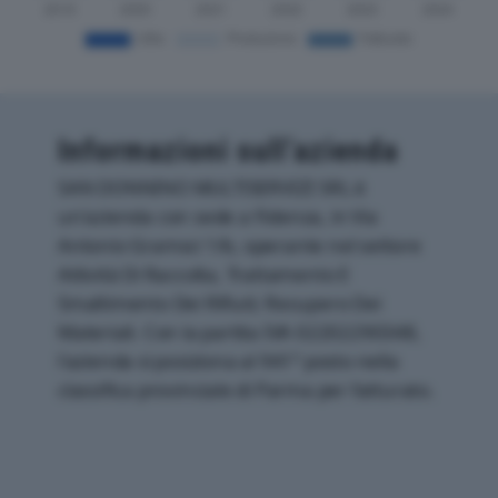
Informazioni sull’azienda
SAN DONNINO MULTISERVIZI SRL è
un'azienda con sede a Fidenza, in Via
Antonio Gramsci 1/b, operante nel settore
Attività Di Raccolta, Trattamento E
Smaltimento Dei Rifiuti; Recupero Dei
Materiali. Con la partita IVA 02202290348,
l'azienda si posiziona al 941° posto nella
classifica provinciale di Parma per fatturato.