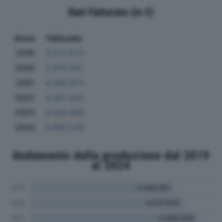
Dati Fatturato (in €)
Anno
Fatturato
2019
3.521.673
2020
3.970.152
2021
4.290.873
2022
4.361.443
2023
4.426.408
2024
4.493.538
Andamento della produzione dal 2019
al 2024