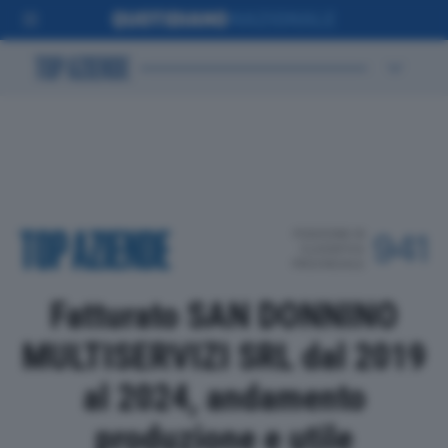
POSIZIONE IN
941
CLASSIFICA
PROVINCIALE
Fatturato SAN DONNINO
MULTISERVIZI SRL dal 2019
al 2024, andamento
produzione e utile