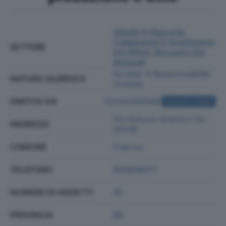
Attività Di Raccolta,
Trattamento E Smaltimento
SETTORE
Dei Rifiuti; Recupero Dei
Materiali
Societa' A Responsabilita'
NATURA GIURIDICA
Limitata
PARTITA IVA
02202290348
ACQUISTA VISURA
Via Antonio Gramsci 1/b -
INDIRIZZO
43036
COMUNE
Fidenza
TELEFONO
800608077
NUMERO DI ADDETTI
45
PROVINCIA
PR