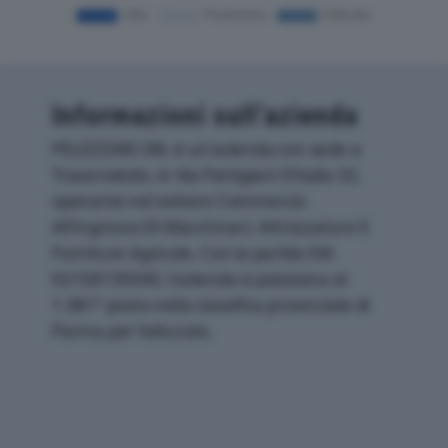
Informazioni sull’azienda
PELIZZIARI SRL è un'azienda con sede a
Traversetolo, in Via Partigiani D'italia 32,
operante nel settore Commercio
All'ingrosso Di Macchinari, Attrezzature E
Forniture Agricole. Con la partita IVA
02158130340, l'azienda si posiziona al
1.081° posto nella classifica provinciale di
Parma per fatturato.