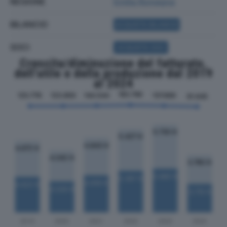
REGIONE
Emilia Romagna
BILANCIO
ACQUISTA BILANCIO
SOCI
ACQUISTA SOCI
Crescita/diminuzione del fatturato,
dell'utile e della produzione dal 2019
al 2024