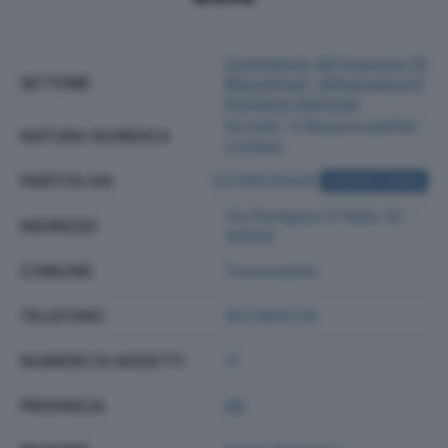
Commercio All'ingrosso Di
SETTORE
Macchinari, Attrezzature E
Forniture Agricole
Societa' A Responsabilita'
NATURA GIURIDICA
Limitata
PARTITA IVA
02158130340
ACQUISTA VISURA
Via Partigiani D'italia 32 -
INDIRIZZO
43029
COMUNE
Traversetolo
TELEFONO
0521825176
NUMERO DI ADDETTI
17
PROVINCIA
PR