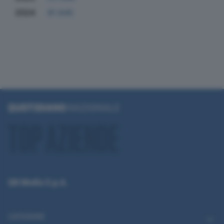
2024
81.645
QN Media S.p.A.
CATEGORIE