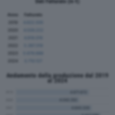
Dati Fatturato (in €)
Anno
Fatturato
2019
4.622.505
2020
4.026.222
2021
4.819.019
2022
5.397.319
2023
5.679.688
2024
3.710.127
Andamento della produzione dal 2019
al 2024