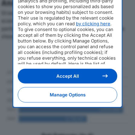
(analytics and profiling, including third-party
Analisi Economica 2019-2024
cookies to show you personalized ads based
on your browsing habits) subject to consent.
Di seguito l'andamento dei principali indicatori
Their use is regulated by the relevant cookie
economici di PELIZZIARI SRLdal 2019 al 2024, con
policy, which you can read
by clicking here
.
particolare attenzione a fatturato, produzione e utile
To give consent to optional cookies, you can
accept all of them by clicking the Accept All
d'esercizio.
button below. By clicking Manage Options,
you can access the control panel and refuse
Andamento del fatturato dal 2019
all cookies (including profiling cookies); if
al 2024
you refuse everything, only technical cookies
will be used by default. Here is the list of
providers
. Cookie consent will be stored and
applied also to the other websites of
Accept All
Editoriale Nazionale and their subdomains. By
expressing your choice on this site, you will
therefore not be asked again on other
Manage Options
Editoriale Nazionale websites that use the
same consent management platform (CMP).
You can still modify or withdraw your choice
at any time through the “Privacy Settings”
section.