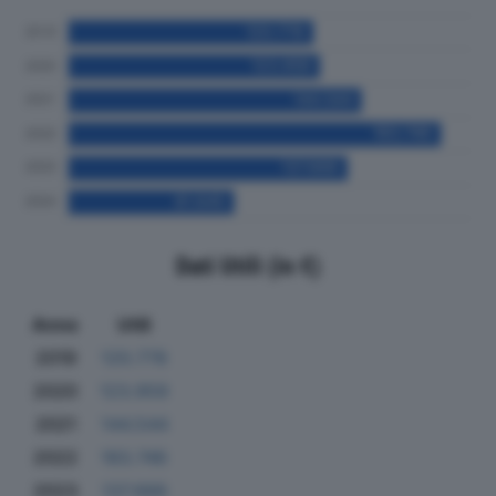
Dati Utili (in €)
Anno
Utili
2019
120.778
2020
123.959
2021
144.544
2022
183.746
2023
137.666