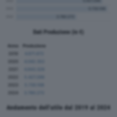
Dati Produzione (in €)
Anno
Produzione
2019
4.671.672
2020
4.042.352
2021
4.843.326
2022
5.427.299
2023
5.730.108
2024
3.780.272
Andamento dell'utile dal 2019 al 2024