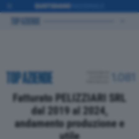
POSIZIONE IN
1.081
CLASSIFICA
PROVINCIALE
Fatturato PELIZZIARI SRL
dal 2019 al 2024,
andamento produzione e
utile