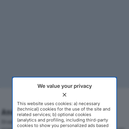
We value your privacy
This website uses cookies: a) necessary
(technical) cookies for the use of the site and
Analisi Economica 2019-2024
related services; b) optional cookies
(analytics and profiling, including third-party
Di seguito l'andamento dei principali indicatori
cookies to show you personalized ads based