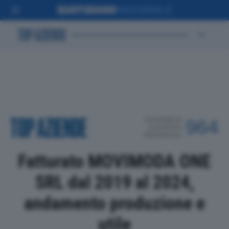
POSIZIONE IN
964
CLASSIFICA
PROVINCIALE
Fatturato MOVIMODA ONE
SRL dal 2019 al 2024,
andamento produzione e
utile