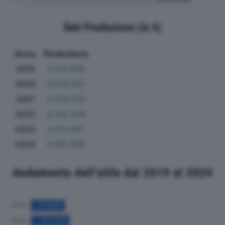
Dati Produzione (in €)
Anno
Produzione
2019
4.123.968
2020
3.879.587
2021
4.258.010
2022
4.702.229
2023
4.331.957
2024
4.415.208
Andamento dell'utile dal 2019 al 2024