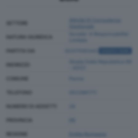
Attività Di Consulenza
SETTORE
Gestionale
Societa' A Responsabilita'
NATURA GIURIDICA
Limitata
PARTITA IVA
02317590343
ACQUISTA VISURA
Strada Della Repubblica 66
INDIRIZZO
- 43121
COMUNE
Parma
TELEFONO
0522861711
NUMERO DI ADDETTI
28
PROVINCIA
PR
REGIONE
Emilia Romagna