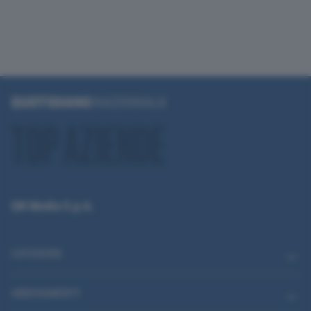
QN Media S.p.A.
CATEGORIE
ABBONAMENTI