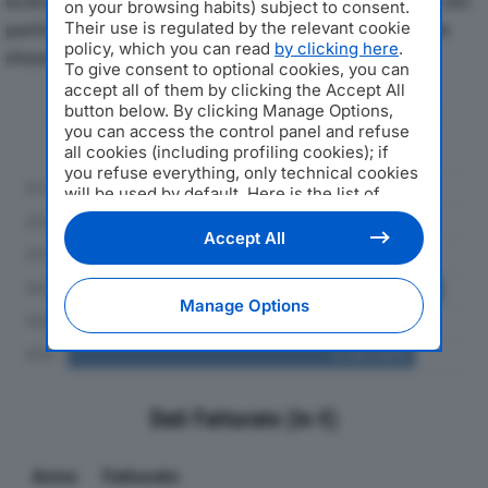
economici di MOVIMODA ONE SRLdal 2019 al 2024, con
on your browsing habits) subject to consent.
particolare attenzione a fatturato, produzione e utile
Their use is regulated by the relevant cookie
policy, which you can read
by clicking here
.
d'esercizio.
To give consent to optional cookies, you can
accept all of them by clicking the Accept All
button below. By clicking Manage Options,
Andamento del fatturato dal 2019
you can access the control panel and refuse
al 2024
all cookies (including profiling cookies); if
you refuse everything, only technical cookies
will be used by default. Here is the list of
providers
. Cookie consent will be stored and
applied also to the other websites of
Accept All
Editoriale Nazionale and their subdomains. By
expressing your choice on this site, you will
therefore not be asked again on other
Manage Options
Editoriale Nazionale websites that use the
same consent management platform (CMP).
You can still modify or withdraw your choice
at any time through the “Privacy Settings”
section.
Dati Fatturato (in €)
Anno
Fatturato