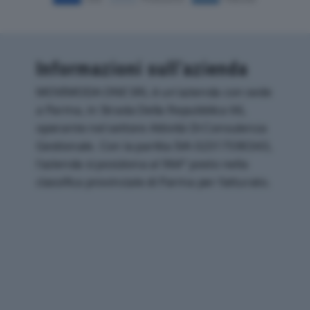
Informazioni sull’azienda
MOVIMODA ONE SRL è un'azienda con sede
a Parma, in Strada Della Repubblica 66,
operante nel settore Attività Di Consulenza
Gestionale. Con la partita IVA 02317590343,
l'azienda si posiziona al 964° posto nella
classifica provinciale di Parma per fatturato.