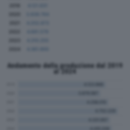
2019
4.121.631
2020
3.839.764
2021
4.202.873
2022
4.691.579
2023
4.310.255
2024
4.361.800
Andamento della produzione dal 2019
al 2024