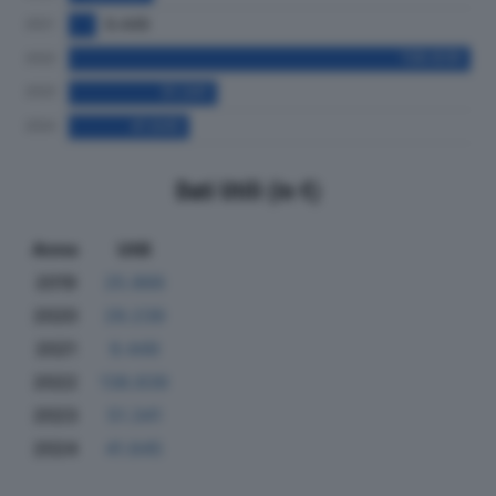
Dati Utili (in €)
Anno
Utili
2019
25.866
2020
29.239
2021
9.449
2022
138.839
2023
51.341
2024
41.645