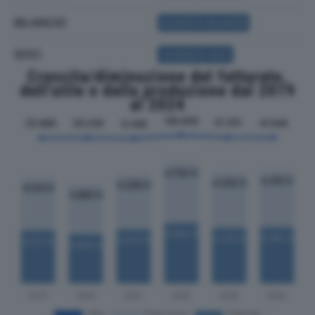
BILANCIO
ACQUISTA BILANCIO
SOCI
ACQUISTA SOCI
Crescita/diminuzione del fatturato,
dell'utile e della produzione dal 2019
al 2024