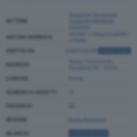
Trasporto Terrestre E
SETTORE
Trasporto Mediante
Condotte
Societa' A Responsabilita'
NATURA GIURIDICA
Limitata
PARTITA IVA
02851140349
ACQUISTA VISURA
Strada Traversante
INDIRIZZO
Ravadese 59 - 43122
COMUNE
Parma
NUMERO DI ADDETTI
15
PROVINCIA
PR
REGIONE
Emilia Romagna
BILANCIO
ACQUISTA BILANCIO