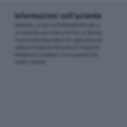
Informazioni sull’azienda
MAR.VAL. & ALE AUTOTRASPORTI SRL è
un'azienda con sede a Parma, in Strada
Traversante Ravadese 59, operante nel
settore Trasporto Terrestre E Trasporto
Mediante Condotte. Con la partita IVA
02851140349