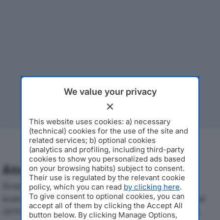
We value your privacy
This website uses cookies: a) necessary
(technical) cookies for the use of the site and
related services; b) optional cookies
(analytics and profiling, including third-party
cookies to show you personalized ads based
Analisi Economica 2019-2024
on your browsing habits) subject to consent.
Their use is regulated by the relevant cookie
Di seguito l'andamento dei principali indicatori
policy, which you can read
by clicking here
.
To give consent to optional cookies, you can
economici di MAR.VAL. & ALE AUTOTRASPORTI SRLdal
accept all of them by clicking the Accept All
2019 al 2024, con particolare attenzione a fatturato,
button below. By clicking Manage Options,