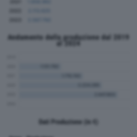
2021
1.658.962
2022
2.113.625
2023
2.567.792
Andamento della produzione dal 2019
al 2024
Dati Produzione (in €)