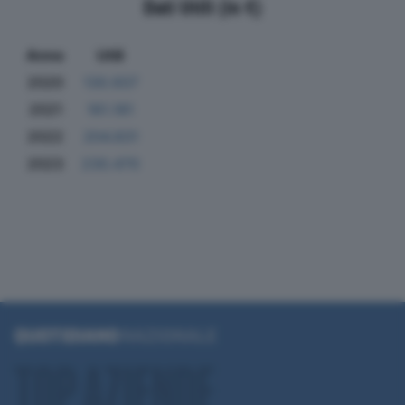
Dati Utili (in €)
Anno
Utili
2020
130.937
2021
161.181
2022
204.831
2023
230.470