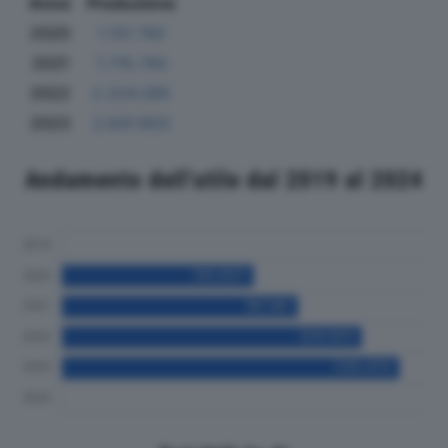
Anno
Produzione
2020
1.131.792
2021
1.715.743
2022
2.224.285
2023
2.647.803
Andamento dell'utile dal 2019 al 2024