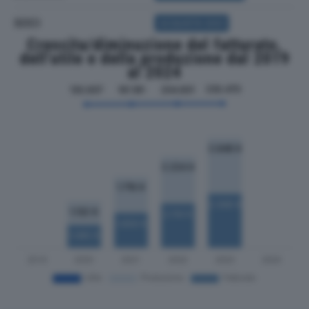
SOCI
ACQUISTA SOCI
Crescita/diminuzione del fatturato,
dell'utile e della produzione dal 2019
al 2024