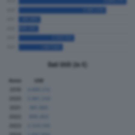
Dati Utili (in €)
Anno
Utili
2019
4.890.212
2020
3.961.229
2021
991.865
2022
899.450
2023
2.520.105
2024
1.997.084