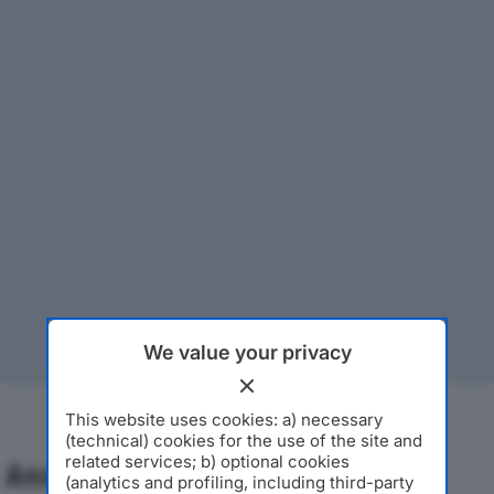
We value your privacy
This website uses cookies: a) necessary
(technical) cookies for the use of the site and
related services; b) optional cookies
Analisi Economica 2019-2024
(analytics and profiling, including third-party