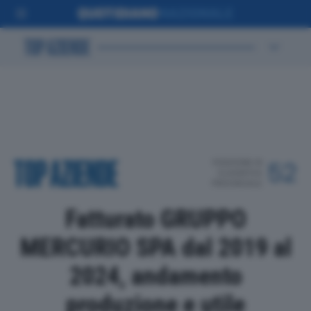
POSIZIONE IN
52
CLASSIFICA
PROVINCIALE
Fatturato GRUPPO
MERCURIO SPA dal 2019 al
2024, andamento
produzione e utile