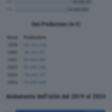
Dati Produzione (in €)
Anno
Produzione
2019
129.353.339
2020
92.701.137
2021
89.628.993
2022
95.389.248
2023
119.418.707
2024
114.280.836
Andamento dell'utile dal 2019 al 2024