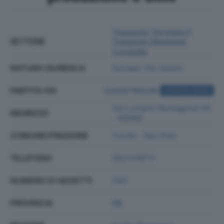
Trasporto Terrestre E
SETTORE
Trasporto Mediante
Condotte
NATURA GIURIDICA
Societa' Per Azioni
PARTITA IVA
03430790240
ACQUISTA VISURA
Via Luciano Romagnoli 25
INDIRIZZO
- 43056
COMUNE/FRAZIONE
Torrile - San Polo
TELEFONO
0521319711
NUMERO DI ADDETTI
243
PROVINCIA
PR