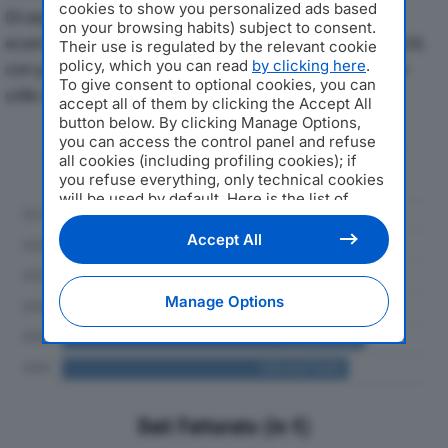
cookies to show you personalized ads based
Di seguito l'andamento dei principali indicatori
on your browsing habits) subject to consent.
economici di GRUPPO MERCURIO SPAdal 2019 al 2024,
Their use is regulated by the relevant cookie
policy, which you can read
by clicking here
.
con particolare attenzione a fatturato, produzione e
To give consent to optional cookies, you can
utile d'esercizio.
accept all of them by clicking the Accept All
button below. By clicking Manage Options,
you can access the control panel and refuse
Andamento del fatturato dal 2019
all cookies (including profiling cookies); if
al 2024
you refuse everything, only technical cookies
will be used by default. Here is the list of
providers
. Cookie consent will be stored and
applied also to the other websites of
Accept All
Editoriale Nazionale and their subdomains. By
expressing your choice on this site, you will
therefore not be asked again on other
Manage Options
Editoriale Nazionale websites that use the
same consent management platform (CMP).
You can still modify or withdraw your choice
at any time through the “Privacy Settings”
section.
Dati Fatturato (in €)