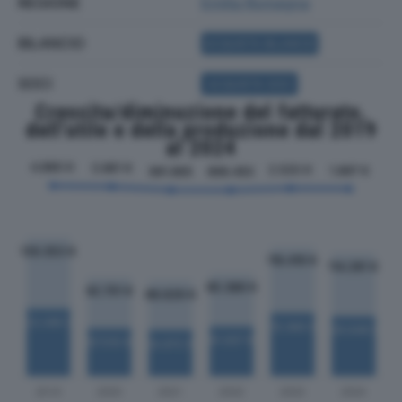
REGIONE
Emilia Romagna
BILANCIO
ACQUISTA BILANCIO
SOCI
ACQUISTA SOCI
Crescita/diminuzione del fatturato,
dell'utile e della produzione dal 2019
al 2024