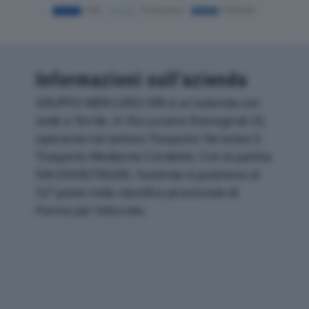
Informazioni sull’azienda
GRUPPO MERCURIO SPA è un'azienda con
sede a Torrile, in Via Luciano Romagnoli 25,
operante nel settore Trasporto Terrestre E
Trasporto Mediante Condotte. Con la partita
IVA 03430790240, l'azienda si posiziona al
52° posto nella classifica provinciale di
Parma per fatturato.