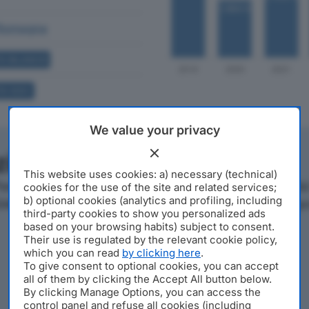
 Romagna
A BILANCIO
A SOCI
We value your privacy
azienda
This website uses cookies: a) necessary (technical)
ma, in Viale Paolo Toschi 2, operante nel settore Attività 
cookies for the use of the site and related services;
b) optional cookies (analytics and profiling, including
46, l'azienda si posiziona al 1.308° posto nella classifica p
third-party cookies to show you personalized ads
based on your browsing habits) subject to consent.
Their use is regulated by the relevant cookie policy,
which you can read
by clicking here
.
To give consent to optional cookies, you can accept
all of them by clicking the Accept All button below.
By clicking Manage Options, you can access the
control panel and refuse all cookies (including