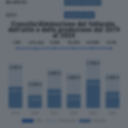
BILANCIO
ACQUISTA BILANCIO
SOCI
ACQUISTA SOCI
Crescita/diminuzione del fatturato,
dell'utile e della produzione dal 2019
al 2024