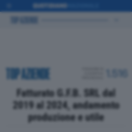
POSIZIONE IN
1.516
CLASSIFICA
PROVINCIALE
Fatturato G.F.B. SRL dal
2019 al 2024, andamento
produzione e utile