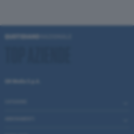
QN Media S.p.A.
CATEGORIE
ABBONAMENTI