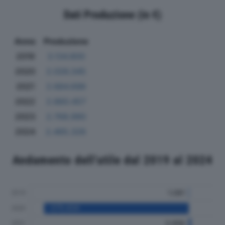
Dati Produzione (in €)
Anno
Produzione
2019
3.134.800
2020
2.026.345
2021
2.684.696
2022
2.860.457
2023
2.768.990
2024
2.465.326
Andamento dell'utile dal 2019 al 2024