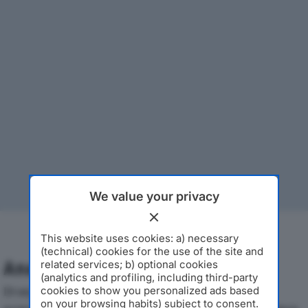
We value your privacy
This website uses cookies: a) necessary
(technical) cookies for the use of the site and
Analisi Economica 2019-2024
related services; b) optional cookies
(analytics and profiling, including third-party
Di seguito l'andamento dei principali indicatori
cookies to show you personalized ads based
on your browsing habits) subject to consent.