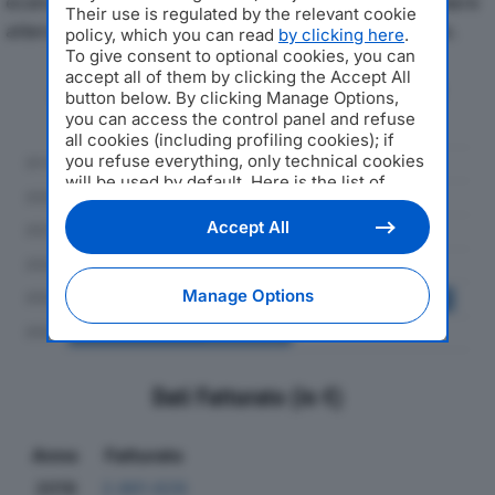
economici di G.F.B. SRLdal 2019 al 2024, con particolare
Their use is regulated by the relevant cookie
attenzione a fatturato, produzione e utile d'esercizio.
policy, which you can read
by clicking here
.
To give consent to optional cookies, you can
accept all of them by clicking the Accept All
Andamento del fatturato dal 2019
button below. By clicking Manage Options,
al 2024
you can access the control panel and refuse
all cookies (including profiling cookies); if
you refuse everything, only technical cookies
will be used by default. Here is the list of
providers
. Cookie consent will be stored and
applied also to the other websites of
Accept All
Editoriale Nazionale and their subdomains. By
expressing your choice on this site, you will
therefore not be asked again on other
Manage Options
Editoriale Nazionale websites that use the
same consent management platform (CMP).
You can still modify or withdraw your choice
at any time through the “Privacy Settings”
section.
Dati Fatturato (in €)
Anno
Fatturato
2019
2.861.629