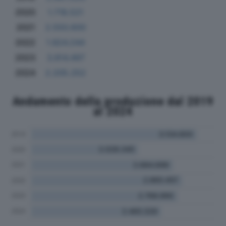
2020
1.718.521
2021
2.550.600
2022
1.824.244
2023
3.814.497
2024
2.205.252
Andamento della produzione dal 2019
al 2024