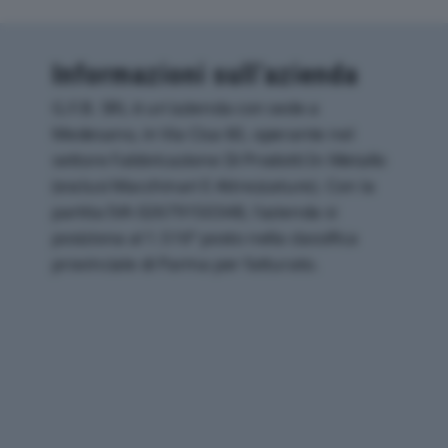
Informazioni sull’azienda
G.F.B. SRL è un'azienda con sede a
Medesano, in Via Cisa 60, operante nel
settore Fabbricazione Di Prodotti In Metallo
(esclusi Macchinari E Attrezzature). Con la
partita IVA 02679150348, l'azienda si
posiziona al 1.516° posto nella classifica
provinciale di Parma per fatturato.