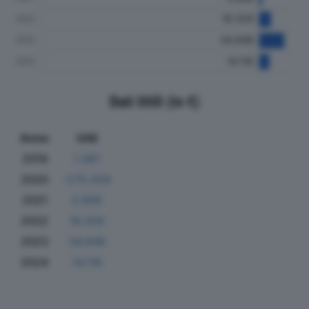
Dati Utili (in €)
Anno
Utili
2019
1.081
2020
-275.434
2021
3.958
2022
16.329
2023
34.848
2024
14.116