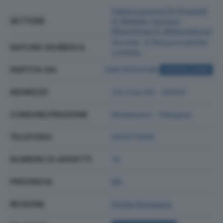
Fabbricazione Di Prodotti
SETTORE
In Metallo (esclusi
Macchinari E Attrezzature)
Societa' A Responsabilita'
NATURA GIURIDICA
Limitata
PARTITA IVA
02679150348
ACQUISTA VISURA
INDIRIZZO
Via Cisa 60 - 43014
COMUNE/FRAZIONE
Medesano - Felegara
TELEFONO
052571938
NUMERO DI ADDETTI
14
PROVINCIA
PR
REGIONE
Emilia Romagna