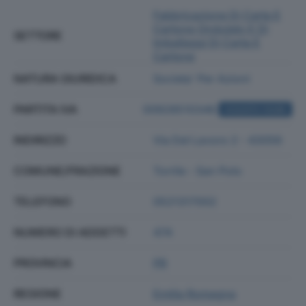
Fabbricazione Di Carta E
Cartone Ondulato E Di
SETTORE
Imballaggi Di Carta E
Cartone
NATURA GIURIDICA
Societa' Per Azioni
PARTITA IVA
00928510346
ACQUISTA VISURA
INDIRIZZO
Via Del Lavoro 2 - 43056
COMUNE/FRAZIONE
Torrile - San Polo
TELEFONO
0521317002
NUMERO DI ADDETTI
474
PROVINCIA
PR
REGIONE
Emilia Romagna