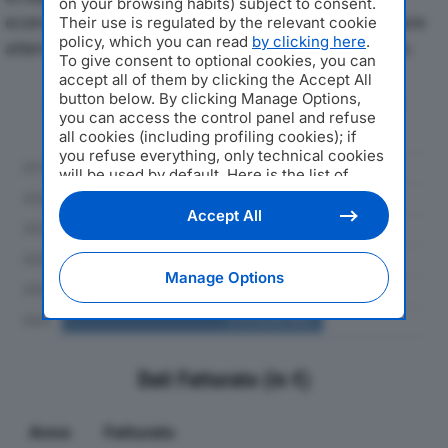
on your browsing habits) subject to consent.
economici di FEPA SPAdal 2019 al 2024, con particolare
Their use is regulated by the relevant cookie
policy, which you can read
by clicking here
.
attenzione a fatturato, produzione e utile d'esercizio.
To give consent to optional cookies, you can
accept all of them by clicking the Accept All
Andamento del fatturato dal 2019
button below. By clicking Manage Options,
you can access the control panel and refuse
al 2024
all cookies (including profiling cookies); if
you refuse everything, only technical cookies
will be used by default. Here is the list of
providers
. Cookie consent will be stored and
applied also to the other websites of
Accept All
Editoriale Nazionale and their subdomains. By
expressing your choice on this site, you will
therefore not be asked again on other
Manage Options
Editoriale Nazionale websites that use the
same consent management platform (CMP).
You can still modify or withdraw your choice
at any time through the “Privacy Settings”
section.
Dati Fatturato (in €)
Anno
Fatturato