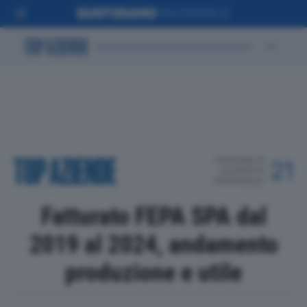
POSIZIONE IN
21
CLASSIFICA
PROVINCIALE
Fatturato FEPA SPA dal
2019 al 2024, andamento
produzione e utile