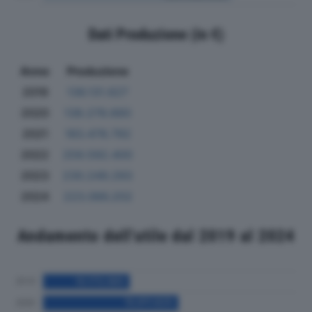
Dati Produzione (in €)
Anno
Produzione
2019
136.131.627
2020
138.278.660
2021
183.478.792
2022
259.592.400
2023
230.249.293
2024
223.066.202
Andamento dell'utile dal 2019 al 2024