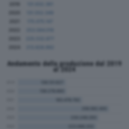
2019
131.632.361
2020
131.552.349
2021
175.075.147
2022
253.584.016
2023
225.532.877
2024
213.828.992
Andamento della produzione dal 2019
al 2024