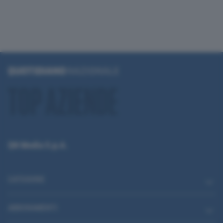
QN Media S.p.A.
CATEGORIE
ABBONAMENTI