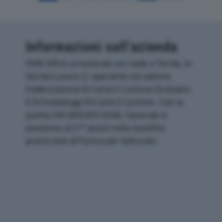
Informazioni sull’azienda
FEPA SPA è un'azienda con sede a Torrile, in
Via Del Lavoro 2, operante nel settore
Fabbricazione Di Carta E Cartone Ondulato
E Di Imballaggi Di Carta E Cartone. Con la
partita IVA 00928510346, l'azienda si
posiziona al 21° posto nella classifica
provinciale di Parma per fatturato.