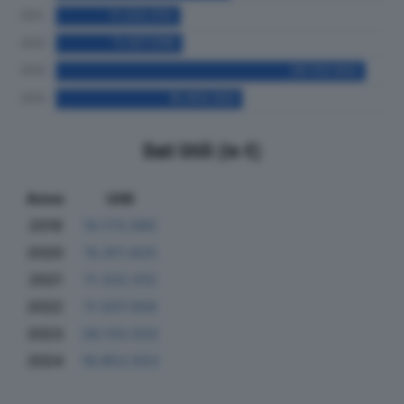
Dati Utili (in €)
Anno
Utili
2019
10.173.565
2020
15.911.625
2021
11.332.012
2022
11.507.058
2023
28.133.502
2024
16.953.553