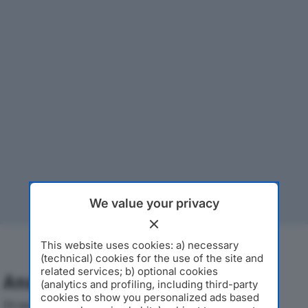
We value your privacy
This website uses cookies: a) necessary
(technical) cookies for the use of the site and
related services; b) optional cookies
Analisi Economica 2019-2024
(analytics and profiling, including third-party
cookies to show you personalized ads based
Di seguito l'andamento dei principali indicatori