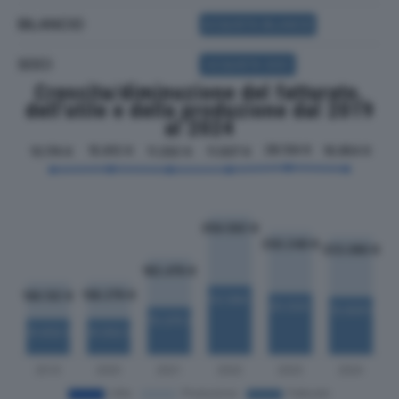
BILANCIO
ACQUISTA BILANCIO
SOCI
ACQUISTA SOCI
Crescita/diminuzione del fatturato,
dell'utile e della produzione dal 2019
al 2024