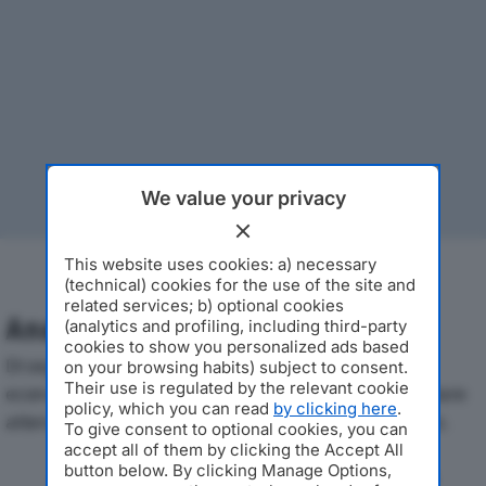
We value your privacy
This website uses cookies: a) necessary
(technical) cookies for the use of the site and
related services; b) optional cookies
Analisi Economica 2019-2024
(analytics and profiling, including third-party
cookies to show you personalized ads based
Di seguito l'andamento dei principali indicatori
on your browsing habits) subject to consent.
Their use is regulated by the relevant cookie
economici di FARA SRLdal 2019 al 2024, con particolare
policy, which you can read
by clicking here
.
attenzione a fatturato, produzione e utile d'esercizio.
To give consent to optional cookies, you can
accept all of them by clicking the Accept All
button below. By clicking Manage Options,
Andamento del fatturato dal 2019