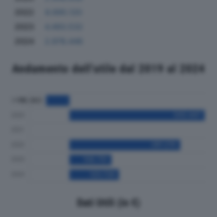
2022
8.695.120
2023
4.493.532
2024
2.978.446
Andamento dell'utile dal 2019 al 2024
Dati Utili (in €)