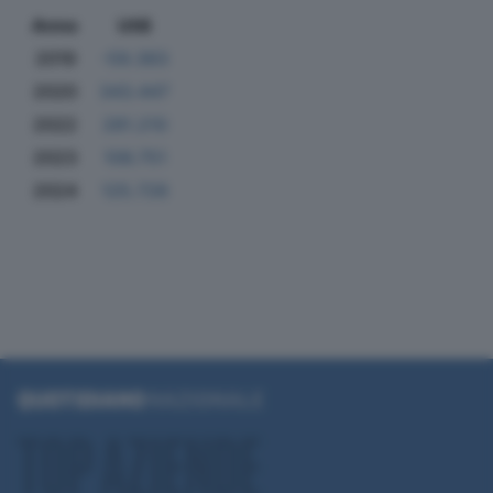
Anno
Utili
2019
-59.383
2020
343.447
2022
281.210
2023
106.751
2024
125.726