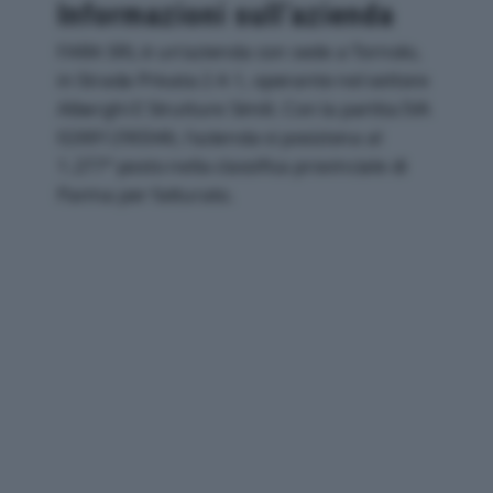
Informazioni sull’azienda
FARA SRL è un'azienda con sede a Tornolo,
in Strada Privata 2 A 1, operante nel settore
Alberghi E Strutture Simili. Con la partita IVA
02691290346, l'azienda si posiziona al
1.277° posto nella classifica provinciale di
Parma per fatturato.