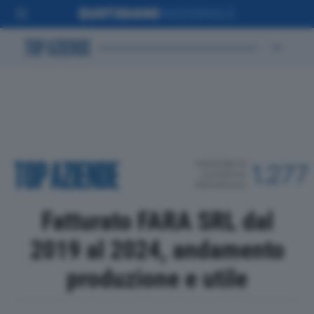
POSIZIONE IN
1.277
CLASSIFICA
PROVINCIALE
Fatturato FARA SRL dal
2019 al 2024, andamento
produzione e utile