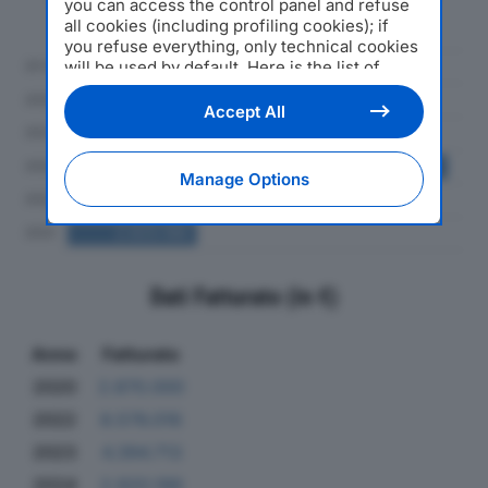
you can access the control panel and refuse
al 2024
all cookies (including profiling cookies); if
you refuse everything, only technical cookies
will be used by default. Here is the list of
providers
. Cookie consent will be stored and
applied also to the other websites of
Accept All
Editoriale Nazionale and their subdomains. By
expressing your choice on this site, you will
therefore not be asked again on other
Manage Options
Editoriale Nazionale websites that use the
same consent management platform (CMP).
You can still modify or withdraw your choice
at any time through the “Privacy Settings”
section.
Dati Fatturato (in €)
Anno
Fatturato
2020
2.870.000
2022
8.576.016
2023
4.394.713
2024
2.920.186