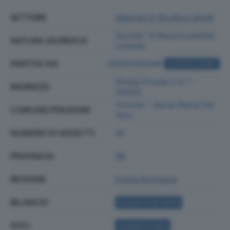
SETTORE
Alberghi E Strutture Simili
Societa' A Responsabilita'
NATURA GIURIDICA
Limitata
PARTITA IVA
02691290346
ACQUISTA VISURA
Strada Privata 2 A 1 -
INDIRIZZO
43059
Tornolo - Santa Maria Del
COMUNE/FRAZIONE
Taro
NUMERO DI ADDETTI
45
PROVINCIA
PR
REGIONE
Emilia Romagna
BILANCIO
ACQUISTA BILANCIO
SOCI
ACQUISTA SOCI