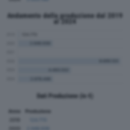
Andamento della produzione dal 2019
al 2024
Dati Produzione (in €)
Anno
Produzione
2019
124.770
2020
2.946.936