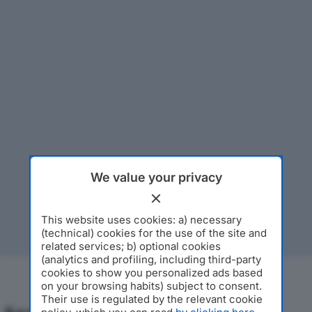
We value your privacy
This website uses cookies: a) necessary
(technical) cookies for the use of the site and
related services; b) optional cookies
(analytics and profiling, including third-party
cookies to show you personalized ads based
on your browsing habits) subject to consent.
Their use is regulated by the relevant cookie