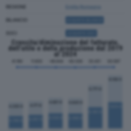
REGIONE
Emilia Romagna
BILANCIO
ACQUISTA BILANCIO
SOCI
ACQUISTA SOCI
Crescita/diminuzione del fatturato,
dell'utile e della produzione dal 2019
al 2024