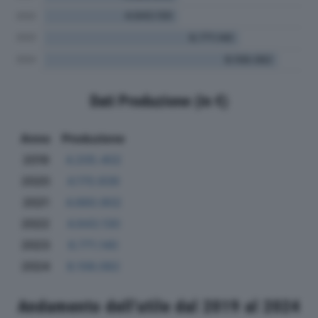
Dati Produzione (in €)
Anno
Produzione
2019
4.205.402
2020
4.170.939
2021
4.660.902
2022
4.643.130
2023
6.771.140
2024
8.106.082
Andamento dell'utile dal 2019 al 2024