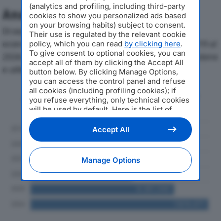
(analytics and profiling, including third-party
Analisi Economica 2019-2024
cookies to show you personalized ads based
on your browsing habits) subject to consent.
Di seguito l'andamento dei principali indicatori
Their use is regulated by the relevant cookie
economici di ECOLE SOC COOP SOCIALE – ETSdal 2019 al
policy, which you can read
by clicking here
.
To give consent to optional cookies, you can
2024, con particolare attenzione a fatturato, produzione
accept all of them by clicking the Accept All
e utile d'esercizio.
button below. By clicking Manage Options,
you can access the control panel and refuse
all cookies (including profiling cookies); if
Andamento del fatturato dal 2019
you refuse everything, only technical cookies
al 2024
will be used by default. Here is the list of
providers
. Cookie consent will be stored and
applied also to the other websites of
Accept All
Editoriale Nazionale and their subdomains. By
expressing your choice on this site, you will
therefore not be asked again on other
Manage Options
Editoriale Nazionale websites that use the
same consent management platform (CMP).
You can still modify or withdraw your choice
at any time through the “Privacy Settings”
section.