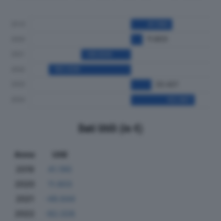
Dati Utili (in €)
Anno
Utili
2019
41.190
2020
11.603
2021
-49.644
2022
-82.026