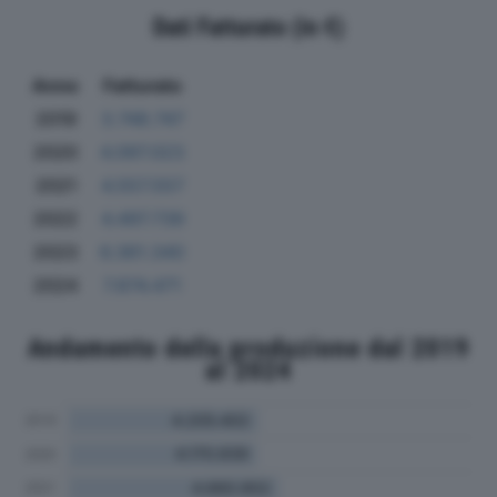
Dati Fatturato (in €)
Anno
Fatturato
2019
3.748.747
2020
4.097.023
2021
4.557.557
2022
4.497.739
2023
6.361.340
2024
7.874.471
Andamento della produzione dal 2019
al 2024