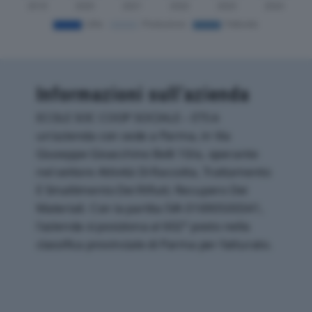
Informazioni sull’azienda
ECOLE SOC COOP SOCIALE – ETS è
un'azienda con sede a Parma, in Via
Giuseppe Gioacchino Belli 10/a, operante
nel settore Attività Di Raccolta, Trattamento
E Smaltimento Dei Rifiuti; Recupero Dei
Materiali. Con la partita IVA 01690500341,
l'azienda si posiziona al 602° posto nella
classifica provinciale di Parma per fatturato.