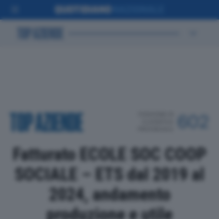
POSIZIONE IN
602
CLASSIFICA
PROVINCIALE
Fatturato ECOLE SOC COOP
SOCIALE – ETS dal 2019 al
2024, andamento
produzione e utile