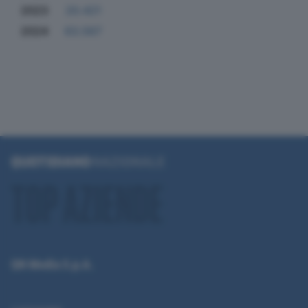
2023
20.421
2024
63.567
QN Media S.p.A.