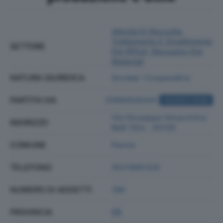
Attività Di Raccolta,
Trattamento E Smaltimento
SETTORE
Dei Rifiuti; Recupero Dei
Materiali
NATURA GIURIDICA
Societa' Cooperativa
PARTITA IVA
01690500341
ACQUISTA VISURA
Via Giuseppe Gioacchino
INDIRIZZO
Belli 10/a - 43126
COMUNE
Parma
TELEFONO
0521995328
NUMERO DI ADDETTI
199
PROVINCIA
PR