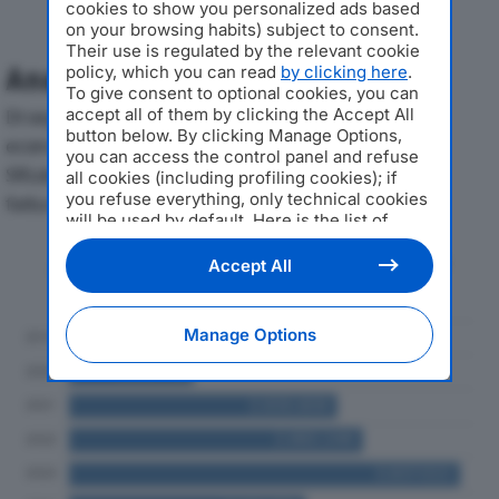
cookies to show you personalized ads based
on your browsing habits) subject to consent.
Their use is regulated by the relevant cookie
policy, which you can read
by clicking here
.
Analisi Economica 2019-2024
To give consent to optional cookies, you can
accept all of them by clicking the Accept All
Di seguito l'andamento dei principali indicatori
button below. By clicking Manage Options,
economici di BIOETHIC SHELTER AND EMERGENCY
you can access the control panel and refuse
SRLdal 2019 al 2024, con particolare attenzione a
all cookies (including profiling cookies); if
you refuse everything, only technical cookies
fatturato, produzione e utile d'esercizio.
will be used by default. Here is the list of
providers
. Cookie consent will be stored and
Andamento del fatturato dal 2019
applied also to the other websites of
Accept All
al 2024
Editoriale Nazionale and their subdomains. By
expressing your choice on this site, you will
therefore not be asked again on other
Manage Options
Editoriale Nazionale websites that use the
same consent management platform (CMP).
You can still modify or withdraw your choice
at any time through the “Privacy Settings”
section.