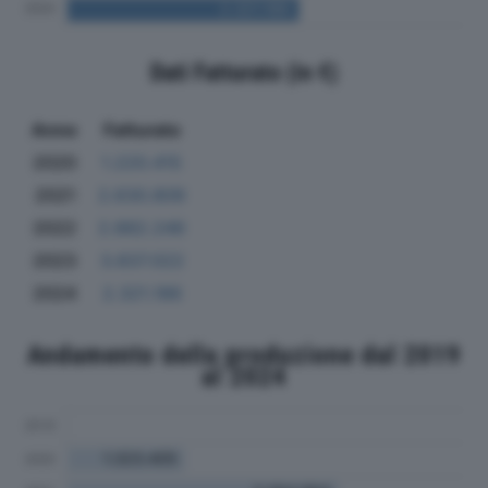
Dati Fatturato (in €)
Anno
Fatturato
2020
1.220.415
2021
2.630.809
2022
2.882.246
2023
3.837.022
2024
2.321.186
Andamento della produzione dal 2019
al 2024