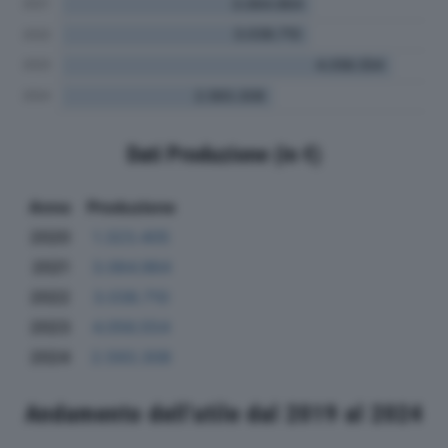
Dati Produzione (in €)
Anno
Produzione
2020
1.323.405
2021
3.064.964
2022
3.038.710
2023
4.056.554
2024
2.593.308
Andamento dell'utile dal 2019 al 2024