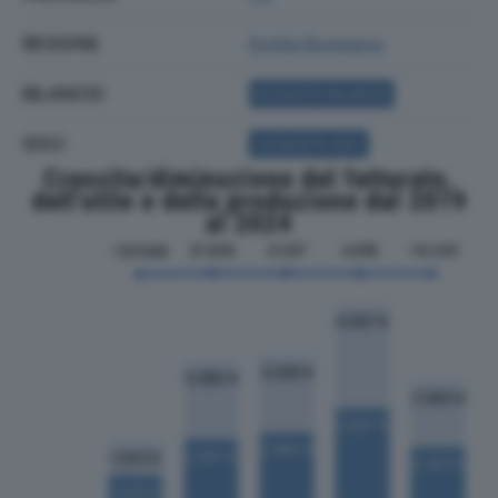
REGIONE
Emilia Romagna
BILANCIO
ACQUISTA BILANCIO
SOCI
ACQUISTA SOCI
Crescita/diminuzione del fatturato,
dell'utile e della produzione dal 2019
al 2024