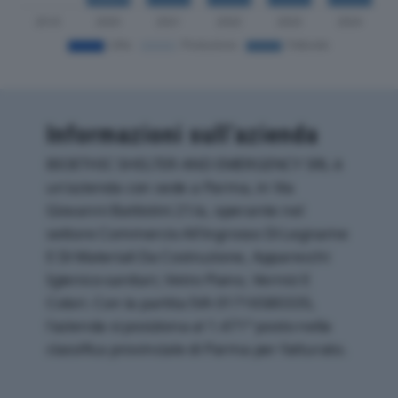
Informazioni sull’azienda
BIOETHIC SHELTER AND EMERGENCY SRL è
un'azienda con sede a Parma, in Via
Giovanni Battistini 21/a, operante nel
settore Commercio All'ingrosso Di Legname
E Di Materiali Da Costruzione, Apparecchi
Igienico-sanitari, Vetro Piano, Vernici E
Colori. Con la partita IVA 01716580335,
l'azienda si posiziona al 1.471° posto nella
classifica provinciale di Parma per fatturato.