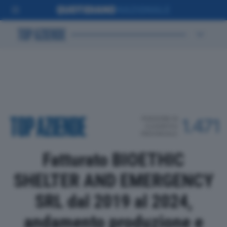
POSIZIONE IN
1.471
CLASSIFICA
PROVINCIALE
Fatturato BIOETHIC
SHELTER AND EMERGENCY
SRL dal 2019 al 2024,
andamento produzione e