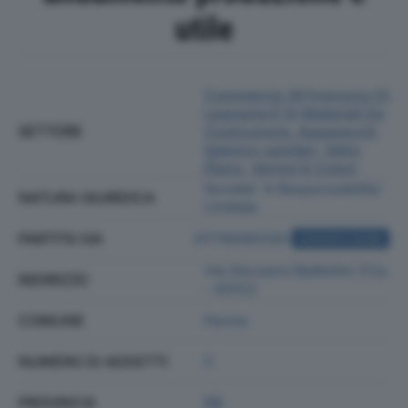
utile
Commercio All'ingrosso Di
Legname E Di Materiali Da
SETTORE
Costruzione, Apparecchi
Igienico-sanitari, Vetro
Piano, Vernici E Colori
Societa' A Responsabilita'
NATURA GIURIDICA
Limitata
PARTITA IVA
01716580335
ACQUISTA VISURA
Via Giovanni Battistini 21/a
INDIRIZZO
- 43122
COMUNE
Parma
NUMERO DI ADDETTI
5
PROVINCIA
PR