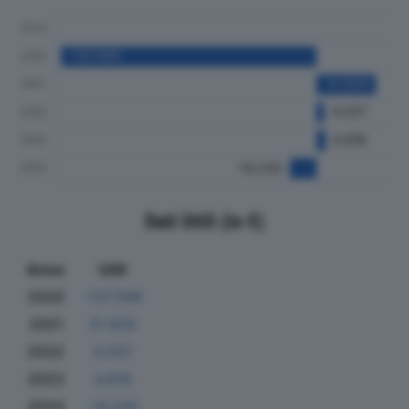
Dati Utili (in €)
Anno
Utili
2020
-137.599
2021
31.929
2022
4.037
2023
4.818
2024
-14.242