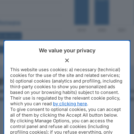
 Romagna
A BILANCIO
A SOCI
We value your privacy
This website uses cookies: a) necessary (technical)
cookies for the use of the site and related services;
azienda
b) optional cookies (analytics and profiling, including
third-party cookies to show you personalized ads
ede a Fidenza, in Frazione Ponte Ghiara 20, operante nel
based on your browsing habits) subject to consent.
Their use is regulated by the relevant cookie policy,
cicli). Con la partita IVA 02088580341, l'azienda si posizion
which you can read
by clicking here
.
To give consent to optional cookies, you can accept
all of them by clicking the Accept All button below.
By clicking Manage Options, you can access the
control panel and refuse all cookies (including
profiling cookies); if you refuse everything, only