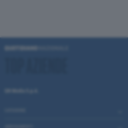
QN Media S.p.A.
CATEGORIE
ABBONAMENTI