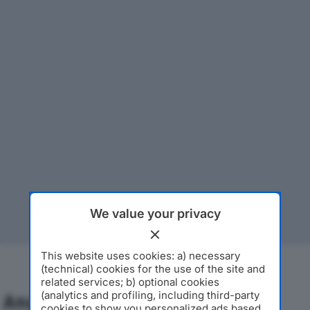
We value your privacy
This website uses cookies: a) necessary
(technical) cookies for the use of the site and
related services; b) optional cookies
(analytics and profiling, including third-party
Analisi Economica 2019-2024
cookies to show you personalized ads based