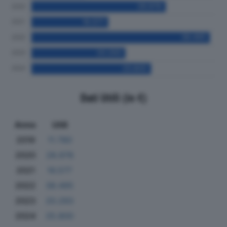
Dati Utili (in €)
Anno
Utili
2019
11.780
2020
28.978
2021
16.577
2022
38.495
2023
20.293
2024
25.800