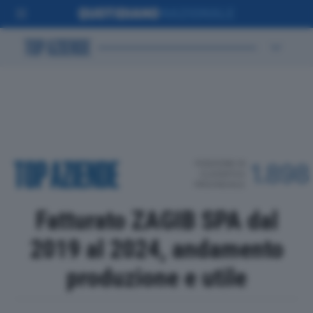
POSIZIONE IN
1.898
CLASSIFICA
PROVINCIALE
Fatturato ZAGIB SPA dal
2019 al 2024, andamento
produzione e utile