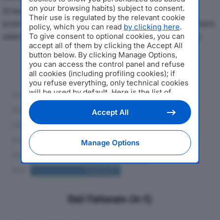
on your browsing habits) subject to consent.
Di seguito l'andamento dei principali indicatori
Their use is regulated by the relevant cookie
economici di ZAGIB SPAdal 2019 al 2024, con particolare
policy, which you can read
by clicking here
.
attenzione a fatturato, produzione e utile d'esercizio.
To give consent to optional cookies, you can
accept all of them by clicking the Accept All
button below. By clicking Manage Options,
Andamento del fatturato dal 2019
you can access the control panel and refuse
al 2024
all cookies (including profiling cookies); if
you refuse everything, only technical cookies
will be used by default. Here is the list of
providers
. Cookie consent will be stored and
applied also to the other websites of
Accept All
Editoriale Nazionale and their subdomains. By
expressing your choice on this site, you will
therefore not be asked again on other
Manage Options
Editoriale Nazionale websites that use the
same consent management platform (CMP).
You can still modify or withdraw your choice
at any time through the “Privacy Settings”
section.
Dati Fatturato (in €)