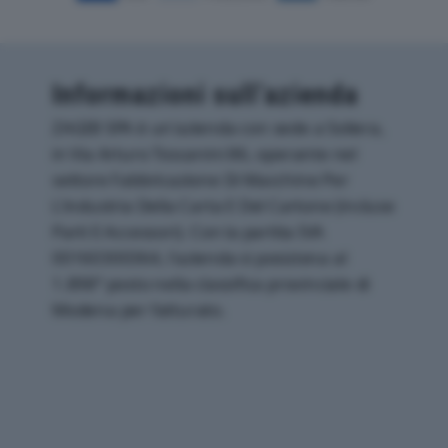
Informazioni sull’azienda
ZAGIB SPA è un'azienda con sede a Soliera,
in Via Arturo Toscanini 86, operante nel
settore Fabbricazione Di Macchine Per
L'industria Della Carta E Del Cartone (incluse
Parti E Accessori). Con la partita IVA
00160300364, l'azienda si posiziona al
1.898° posto nella classifica provinciale di
Modena per fatturato.