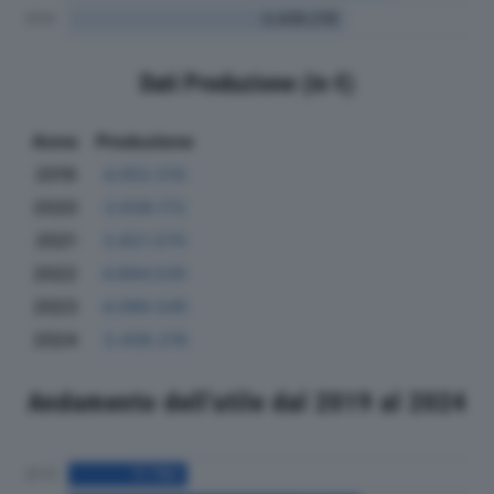
Dati Produzione (in €)
Anno
Produzione
2019
4.052.510
2020
3.639.172
2021
3.821.570
2022
4.894.535
2023
4.099.545
2024
3.439.219
Andamento dell'utile dal 2019 al 2024