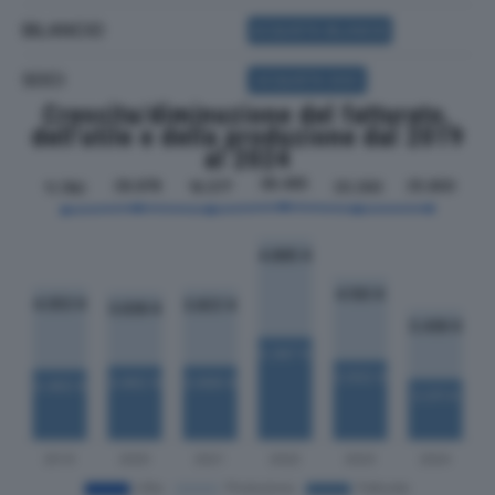
BILANCIO
ACQUISTA BILANCIO
SOCI
ACQUISTA SOCI
Crescita/diminuzione del fatturato,
dell'utile e della produzione dal 2019
al 2024