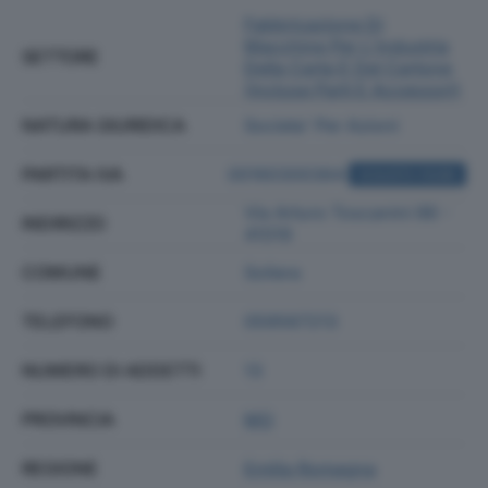
Fabbricazione Di
Macchine Per L'industria
SETTORE
Della Carta E Del Cartone
(incluse Parti E Accessori)
NATURA GIURIDICA
Societa' Per Azioni
PARTITA IVA
00160300364
ACQUISTA VISURA
Via Arturo Toscanini 86 -
INDIRIZZO
41019
COMUNE
Soliera
TELEFONO
059567213
NUMERO DI ADDETTI
13
PROVINCIA
MO
REGIONE
Emilia Romagna