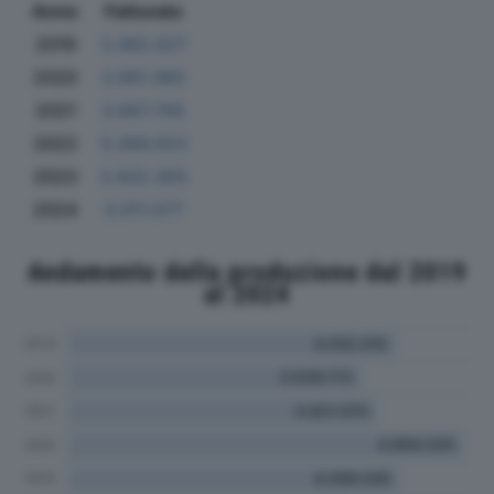
Anno
Fatturato
2019
3.492.627
2020
3.661.982
2021
3.667.765
2022
5.066.923
2023
3.932.393
2024
3.011.077
Andamento della produzione dal 2019
al 2024