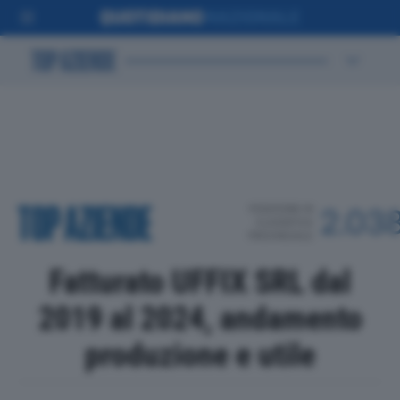
POSIZIONE IN
2.03
CLASSIFICA
PROVINCIALE
Fatturato UFFIX SRL dal
2019 al 2024, andamento
produzione e utile