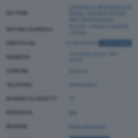
Commercio All'ingrosso Di
SETTORE
Mobili, Tappeti E Articoli
Per L'illuminazione
Societa' A Responsabilita'
NATURA GIURIDICA
Limitata
PARTITA IVA
01735130369
ACQUISTA VISURA
Via Emilia Ovest 794 -
INDIRIZZO
41123
COMUNE
Modena
TELEFONO
059820960
NUMERO DI ADDETTI
15
PROVINCIA
MO
REGIONE
Emilia Romagna