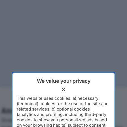
We value your privacy
This website uses cookies: a) necessary
(technical) cookies for the use of the site and
Analisi Economica 2019-2024
related services; b) optional cookies
(analytics and profiling, including third-party
Di seguito l'andamento dei principali indicatori
cookies to show you personalized ads based
on your browsing habits) subject to consent.