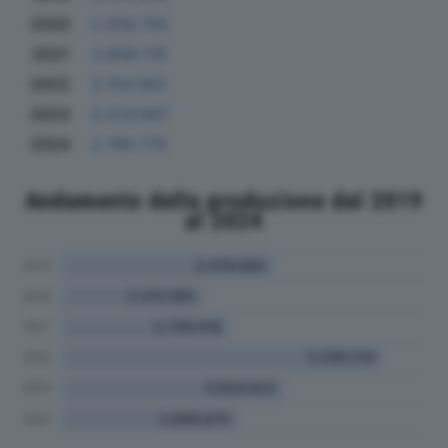
2020
2.258.785
2021
2.608.176
2022
5.154.362
2023
3.524.687
2024
2.765.775
Andamento della produzione dal 2019
al 2024