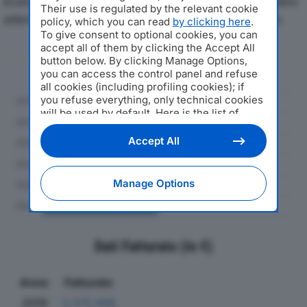
economici di UFFIX SRLdal 2019 al 2024, con particolare
Their use is regulated by the relevant cookie
attenzione a fatturato, produzione e utile d'esercizio.
policy, which you can read
by clicking here
.
To give consent to optional cookies, you can
accept all of them by clicking the Accept All
Andamento del fatturato dal 2019
button below. By clicking Manage Options,
al 2024
you can access the control panel and refuse
all cookies (including profiling cookies); if
you refuse everything, only technical cookies
will be used by default. Here is the list of
providers
. Cookie consent will be stored and
applied also to the other websites of
Accept All
Editoriale Nazionale and their subdomains. By
expressing your choice on this site, you will
therefore not be asked again on other
Manage Options
Editoriale Nazionale websites that use the
same consent management platform (CMP).
You can still modify or withdraw your choice
at any time through the “Privacy Settings”
section.
Dati Fatturato (in €)
Anno
Fatturato
2019
3.375.698