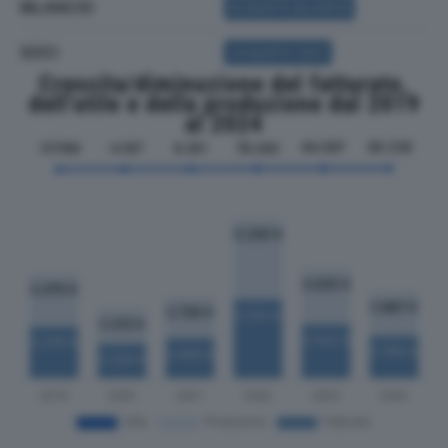
BILANCIO
ACQUISTA BILANCIO
SOCI
ACQUISTA SOCI
Crescita/diminuzione del fatturato,
dell'utile e della produzione dal 2019
al 2024