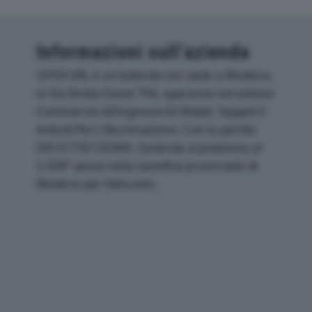
Informazioni sull’azienda
UFFIX SRL è un'azienda con sede a Modena,
in Via Emilia Ovest 794, operante nel settore
Commercio All'ingrosso Di Mobili, Tappeti E
Articoli Per L'illuminazione. Con la partita
IVA 01735130369, l'azienda si posiziona al
2.038° posto nella classifica provinciale di
Modena per fatturato.