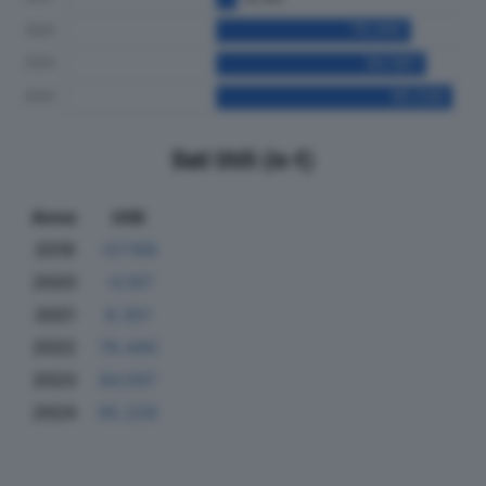
Dati Utili (in €)
Anno
Utili
2019
-57.169
2020
-4.167
2021
8.351
2022
78.440
2023
84.597
2024
95.228