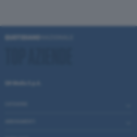
QN Media S.p.A.
CATEGORIE
ABBONAMENTI