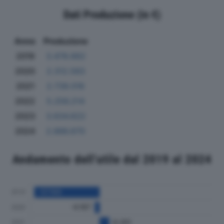
Dati Produzione (in €)
Anno
Produzione
2019
3.478.662
2020
2.312.583
2021
2.739.016
2022
5.256.214
2023
3.634.622
2024
2.886.670
Andamento dell'utile dal 2019 al 2024