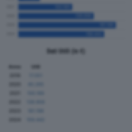
Dati Utili (in €)
Anno
Utili
2019
17.051
2020
40.265
2021
100.189
2022
139.958
2023
181.196
2024
159.442