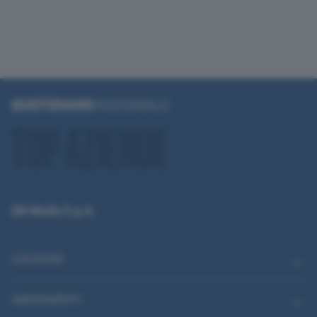
QN Media S.p.A.
CATEGORIE
ABBONAMENTI