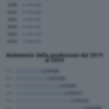
2019
2.236.958
2020
2.550.828
2021
3.143.158
2022
3.392.631
2023
3.738.333
2024
4.358.913
Andamento della produzione dal 2019
al 2024