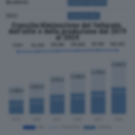
BILANCIO
ACQUISTA BILANCIO
SOCI
ACQUISTA SOCI
Crescita/diminuzione del fatturato,
dell'utile e della produzione dal 2019
al 2024