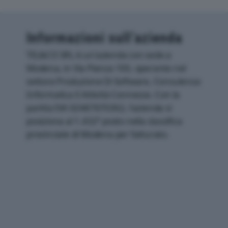
Informazioni sull’azienda
TEL&CO SRL è un'azienda con sede a
Modena, in Via Pienza 100, operante nel
settore Produzione Di Software, Consulenza
Informatica E Attività Connesse. Con la
partita IVA 02487670362, l'azienda si
posiziona al 1.432° posto nella classifica
provinciale di Modena per fatturato.