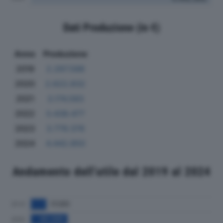
Dati Produzione (in €)
Anno
Produzione
2019
2.297.588
2020
2.622.832
2021
3.174.583
2022
3.438.477
2023
3.779.376
2024
4.442.850
Andamento dell'utile dal 2019 al 2024