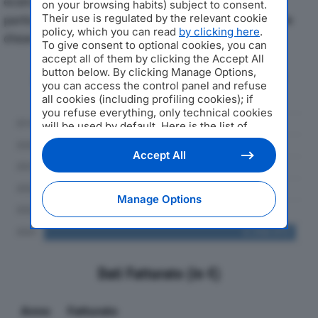
economici di TEL&CO SRLdal 2019 al 2024, con
on your browsing habits) subject to consent.
particolare attenzione a fatturato, produzione e utile
Their use is regulated by the relevant cookie
policy, which you can read
by clicking here
.
d'esercizio.
To give consent to optional cookies, you can
accept all of them by clicking the Accept All
button below. By clicking Manage Options,
Andamento del fatturato dal 2019
you can access the control panel and refuse
al 2024
all cookies (including profiling cookies); if
you refuse everything, only technical cookies
will be used by default. Here is the list of
providers
. Cookie consent will be stored and
applied also to the other websites of
Accept All
Editoriale Nazionale and their subdomains. By
expressing your choice on this site, you will
therefore not be asked again on other
Manage Options
Editoriale Nazionale websites that use the
same consent management platform (CMP).
You can still modify or withdraw your choice
at any time through the “Privacy Settings”
section.
Dati Fatturato (in €)
Anno
Fatturato