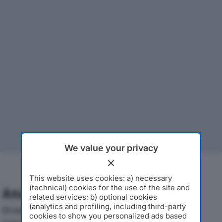
We value your privacy
This website uses cookies: a) necessary
(technical) cookies for the use of the site and
Analisi Economica 2019-2024
related services; b) optional cookies
(analytics and profiling, including third-party
Di seguito l'andamento dei principali indicatori
cookies to show you personalized ads based