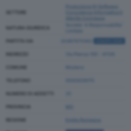
Produzione Di Software,
SETTORE
Consulenza Informatica E
Attività Connesse
Societa' A Responsabilita'
NATURA GIURIDICA
Limitata
PARTITA IVA
02487670362
ACQUISTA VISURA
INDIRIZZO
Via Pienza 100 - 41126
COMUNE
Modena
TELEFONO
0592929075
NUMERO DI ADDETTI
25
PROVINCIA
MO
REGIONE
Emilia Romagna