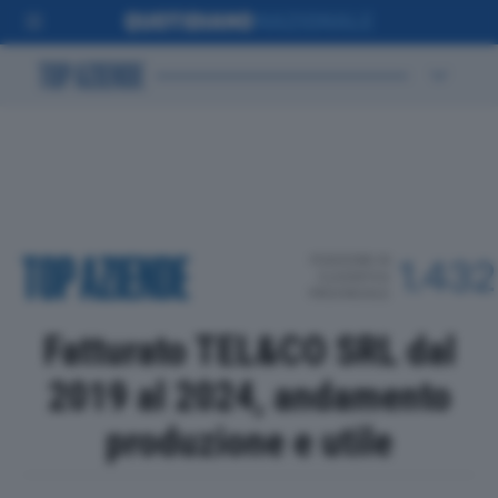
POSIZIONE IN
1.432
CLASSIFICA
PROVINCIALE
Fatturato TEL&CO SRL dal
2019 al 2024, andamento
produzione e utile