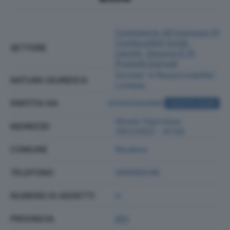
Commercio All'ingrosso Di
Combustibili Solidi,
SETTORE
Liquidi, Gassosi E Di
Prodotti Derivati
Societa' A Responsabilita'
NATURA GIURIDICA
Limitata
PARTITA IVA
03100330368
ACQUISTA VISURA
Strada Vignolese
INDIRIZZO
1051/1053 - 41126
COMUNE
Modena
TELEFONO
059360149
NUMERO DI ADDETTI
4
PROVINCIA
MO