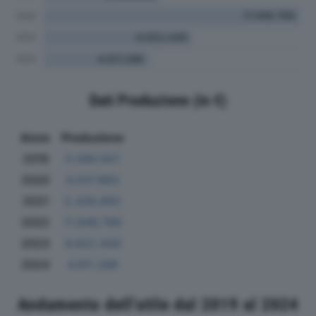
Dati Produzione (in €)
Anno
Produzione
2019
5.580.921
2020
4.037.883
2021
5.439.892
2022
11.946.769
2023
6.922.439
2024
4.911.286
Andamento dell'utile dal 2019 al 2024