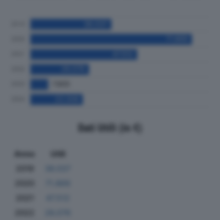
Dati Utili (in €)
Anno
Utili
2019
36.037
2020
71.869
2021
47.512
2022
26.076