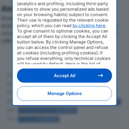
(analytics and profiling, including third-party
Analisi Economica 2019-2024
cookies to show you personalized ads based
on your browsing habits) subject to consent.
Di seguito l'andamento dei principali indicatori
Their use is regulated by the relevant cookie
economici di TEDESCHINI GINO SRLdal 2019 al 2024,
policy, which you can read
by clicking here
.
To give consent to optional cookies, you can
con particolare attenzione a fatturato, produzione e
accept all of them by clicking the Accept All
utile d'esercizio.
button below. By clicking Manage Options,
you can access the control panel and refuse
all cookies (including profiling cookies); if
Andamento del fatturato dal 2019
you refuse everything, only technical cookies
al 2024
will be used by default. Here is the list of
providers
. Cookie consent will be stored and
applied also to the other websites of
Accept All
Editoriale Nazionale and their subdomains. By
expressing your choice on this site, you will
therefore not be asked again on other
Manage Options
Editoriale Nazionale websites that use the
same consent management platform (CMP).
You can still modify or withdraw your choice
at any time through the “Privacy Settings”
section.