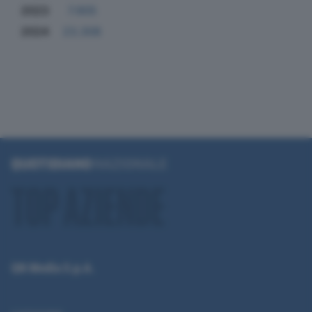
2023
7.905
2024
23.308
QN Media S.p.A.