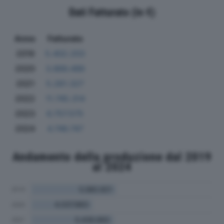
Dati Fatturato (in €)
Anno
Fatturato
2019
5.402.203
2020
3.866.486
2021
5.261.327
2022
11.745.314
2023
6.757.575
2024
4.746.747
Andamento della produzione dal 2019
al 2024