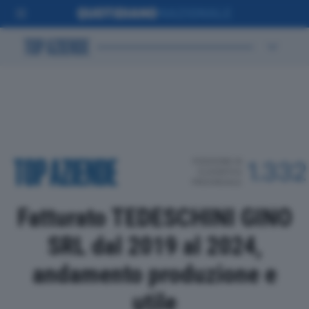
POSIZIONE IN
1.332
CLASSIFICA
PROVINCIALE
Fatturato TEDESCHINI GINO
SRL dal 2019 al 2024,
andamento produzione e
utile