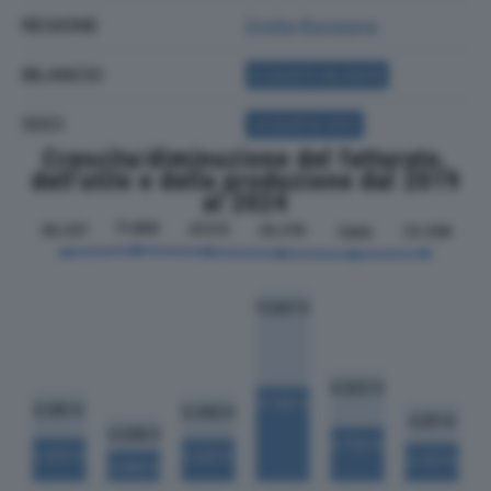
REGIONE
Emilia Romagna
BILANCIO
ACQUISTA BILANCIO
SOCI
ACQUISTA SOCI
Crescita/diminuzione del fatturato,
dell'utile e della produzione dal 2019
al 2024