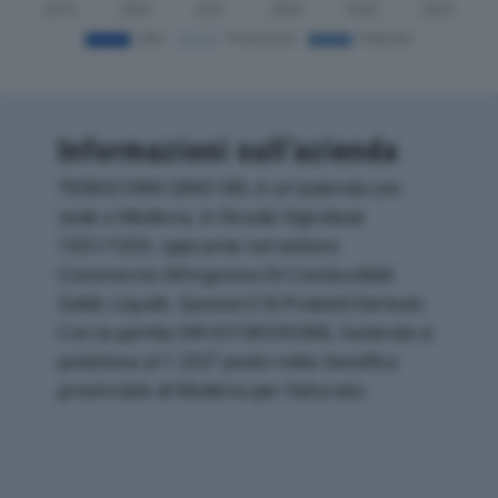
Informazioni sull’azienda
TEDESCHINI GINO SRL è un'azienda con
sede a Modena, in Strada Vignolese
1051/1053, operante nel settore
Commercio All'ingrosso Di Combustibili
Solidi, Liquidi, Gassosi E Di Prodotti Derivati.
Con la partita IVA 03100330368, l'azienda si
posiziona al 1.332° posto nella classifica
provinciale di Modena per fatturato.