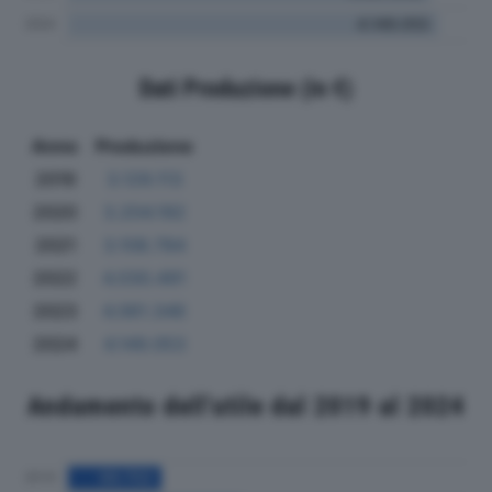
Dati Produzione (in €)
Anno
Produzione
2019
3.129.113
2020
3.204.192
2021
3.108.784
2022
4.030.491
2023
4.061.346
2024
4.149.053
Andamento dell'utile dal 2019 al 2024