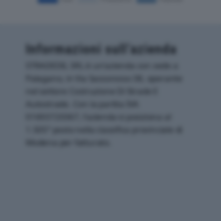
Informazioni sull’azienda
STRADEDIL SRL è un'azienda con sede a
Palagano, in Via Sassorosso 38, operante
nel settore Costruzione Di Strade E
Autostrade. Con la partita IVA
01693720367, l'azienda si posiziona al
1.505° posto nella classifica provinciale di
Modena per fatturato.