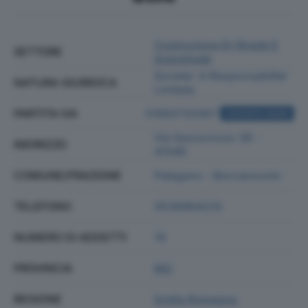
Costruzione Di Strade E
SETTORE
Autostrade
Societa' A Responsabilita'
NATURA GIURIDICA
Limitata
PARTITA IVA
01693720367
ACQUISTA VISURA
Via Sassorosso 38 -
INDIRIZZO
41046
COMUNE/FRAZIONE
Palagano - Boccassuolo
TELEFONO
0536964225
NUMERO DI ADDETTI
19
PROVINCIA
MO
REGIONE
Emilia Romagna