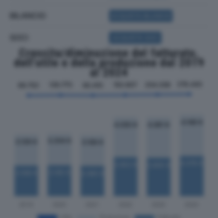
BILANCIO
ACQUISTA BILANCIO
SOCI
ACQUISTA SOCI
Crescita/diminuzione del fatturato,
dell'utile e della produzione dal 2019
al 2024