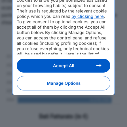
Di seguito l'andamento dei principali indicatori
cookies to show you personalized ads based
on your browsing habits) subject to consent.
economici di STRADEDIL SRLdal 2019 al 2024, con
Their use is regulated by the relevant cookie
particolare attenzione a fatturato, produzione e utile
policy, which you can read
by clicking here
.
To give consent to optional cookies, you can
d'esercizio.
accept all of them by clicking the Accept All
button below. By clicking Manage Options,
Andamento del fatturato dal 2019
you can access the control panel and refuse
al 2024
all cookies (including profiling cookies); if
you refuse everything, only technical cookies
will be used by default. Here is the list of
providers
. Cookie consent will be stored and
applied also to the other websites of
Accept All
Editoriale Nazionale and their subdomains. By
expressing your choice on this site, you will
therefore not be asked again on other
Manage Options
Editoriale Nazionale websites that use the
same consent management platform (CMP).
You can still modify or withdraw your choice
at any time through the “Privacy Settings”
section.
Dati Fatturato (in €)