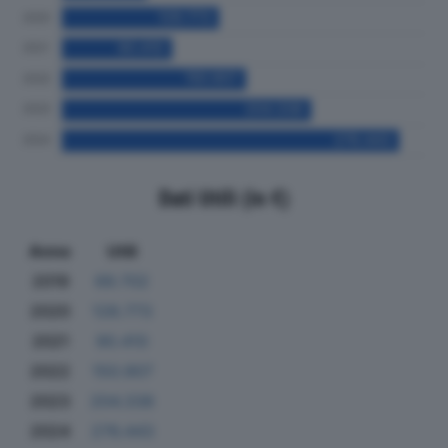
Dati Utili (in €)
Anno
Utili
2019
69.702
2020
128.773
2021
90.410
2022
150.907
2023
204.338
2024
276.443