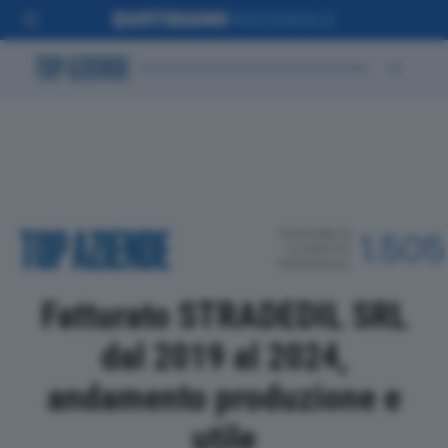
POSIZIONE IN
1.505
CLASSIFICA
PROVINCIALE
Fatturato STRADEDIL SRL
dal 2019 al 2024,
andamento produzione e
utile