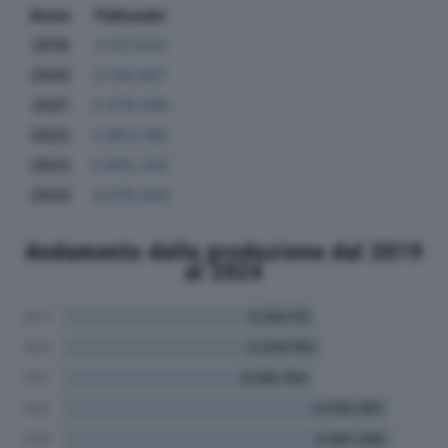
Anno
Fatturato
2019
3.107.632
2020
3.144.847
2021
3.079.590
2022
3.953.166
2023
3.905.202
2024
4.076.058
Andamento della produzione dal 2019
al 2024