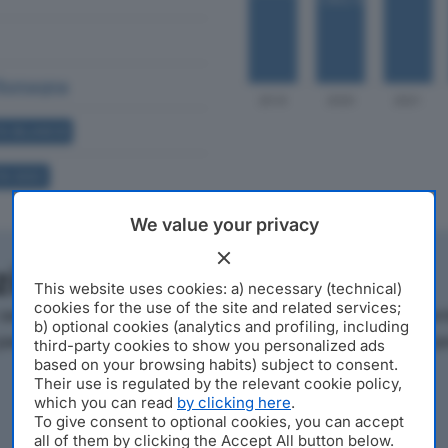
 Romagna
A BILANCIO
A SOCI
We value your privacy
azienda
This website uses cookies: a) necessary (technical)
cookies for the use of the site and related services;
sede a Fiorano Modenese, in Via Xx Settembre 31, operante
b) optional cookies (analytics and profiling, including
rtita IVA 02368630360, l'azienda si posiziona al 2.247° post
third-party cookies to show you personalized ads
based on your browsing habits) subject to consent.
Their use is regulated by the relevant cookie policy,
which you can read
by clicking here
.
To give consent to optional cookies, you can accept
all of them by clicking the Accept All button below.