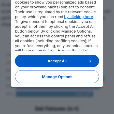
cookies to show you personalized ads based
Di seguito l'andamento dei principali indicatori
on your browsing habits) subject to consent.
economici di SO.GI.AL SERVICE SRLdal 2019 al 2024, con
Their use is regulated by the relevant cookie
policy, which you can read
by clicking here
.
particolare attenzione a fatturato, produzione e utile
To give consent to optional cookies, you can
d'esercizio.
accept all of them by clicking the Accept All
button below. By clicking Manage Options,
you can access the control panel and refuse
Andamento del fatturato dal 2019
all cookies (including profiling cookies); if
al 2024
you refuse everything, only technical cookies
will be used by default. Here is the list of
providers
. Cookie consent will be stored and
applied also to the other websites of
Accept All
Editoriale Nazionale and their subdomains. By
expressing your choice on this site, you will
therefore not be asked again on other
Manage Options
Editoriale Nazionale websites that use the
same consent management platform (CMP).
You can still modify or withdraw your choice
at any time through the “Privacy Settings”
section.
Dati Fatturato (in €)