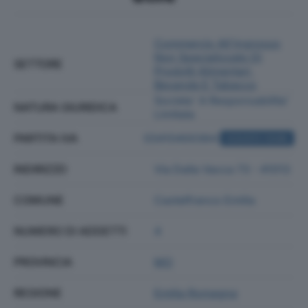
Commercio All'ingrosso
Non Specializzato Di
SETTORE
Prodotti Alimentari,
Bevande E Tabacco
Societa' A Responsabilita'
NATURA GIURIDICA
Limitata
PARTITA IVA
03410400364
ACQUISTA VISURA
INDIRIZZO
Via Dalla Vacca 73 - 41013
COMUNE
Castelfranco Emilia
NUMERO DI ADDETTI
4
PROVINCIA
MO
REGIONE
Emilia Romagna