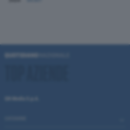
2024
84.851
QN Media S.p.A.
CATEGORIE