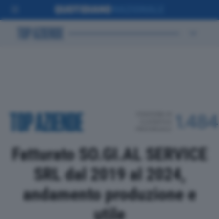
POSIZIONE IN
1.484
CLASSIFICA
PROVINCIALE
Fatturato SO.GI.AL SERVICE
SRL dal 2019 al 2024,
andamento produzione e
utile