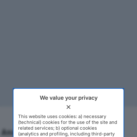
We value your privacy
This website uses cookies: a) necessary
(technical) cookies for the use of the site and
related services; b) optional cookies
Analisi Economica 2019-2024
(analytics and profiling, including third-party