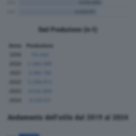
Dati Produzione (in €)
Anno
Produzione
2019
115.842
2020
2.365.066
2021
4.385.745
2022
5.038.673
2023
4.532.809
2024
4.229.511
Andamento dell'utile dal 2019 al 2024