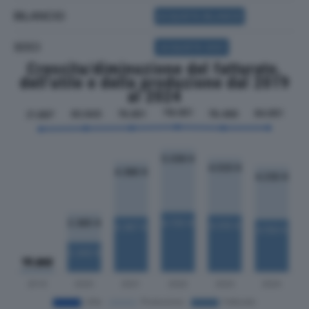
BILANCIO
ACQUISTA BILANCIO
SOCI
ACQUISTA SOCI
Crescita/diminuzione del fatturato,
dell'utile e della produzione dal 2019
al 2024