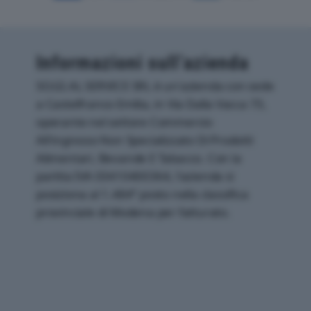
Informazioni sull’azienda
SO.GI.AL SERVICE SRL è un'azienda con sede
a Castelfranco Emilia, in Via Dalla Vacca 73,
operante nel settore Commercio
All'ingrosso Non Specializzato Di Prodotti
Alimentari, Bevande E Tabacco. Con la
partita IVA 03410400364, l'azienda si
posiziona al 1.484° posto nella classifica
provinciale di Modena per fatturato.