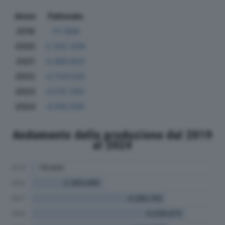
Anno
Fatturato
2019
111.869
2020
2.342.509
2021
4.366.603
2022
4.724.528
2023
4.515.293
2024
4.158.508
Andamento della produzione dal 2019
al 2024