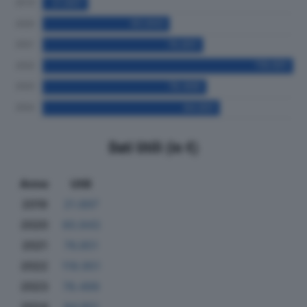
Dati Utili (in €)
Anno
Utili
2019
21.897
2020
60.843
2021
76.851
2022
119.951
2023
78.499