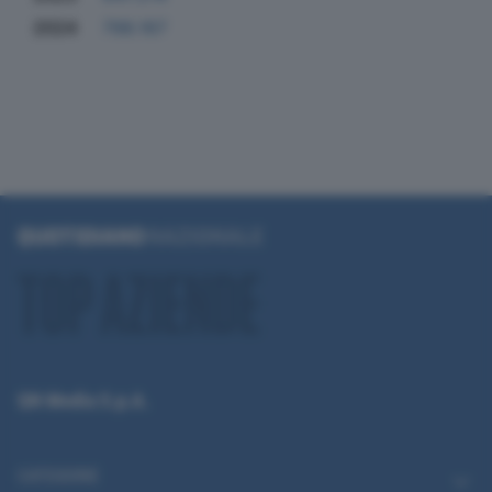
2024
798.167
QN Media S.p.A.
CATEGORIE