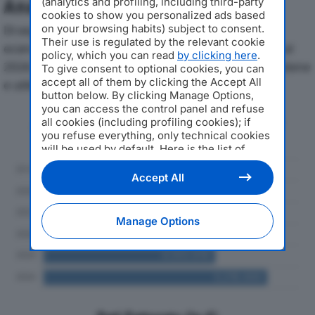
(analytics and profiling, including third-party
Analisi Economica 2019-2024
cookies to show you personalized ads based
on your browsing habits) subject to consent.
Di seguito l'andamento dei principali indicatori
Their use is regulated by the relevant cookie
economici di SKYBACKBONE ENGENIO SRLdal 2019 al
policy, which you can read
by clicking here
.
2024, con particolare attenzione a fatturato, produzione
To give consent to optional cookies, you can
accept all of them by clicking the Accept All
e utile d'esercizio.
button below. By clicking Manage Options,
you can access the control panel and refuse
Andamento del fatturato dal 2019
all cookies (including profiling cookies); if
al 2024
you refuse everything, only technical cookies
will be used by default. Here is the list of
providers
. Cookie consent will be stored and
applied also to the other websites of
Accept All
Editoriale Nazionale and their subdomains. By
expressing your choice on this site, you will
therefore not be asked again on other
Manage Options
Editoriale Nazionale websites that use the
same consent management platform (CMP).
You can still modify or withdraw your choice
at any time through the “Privacy Settings”
section.