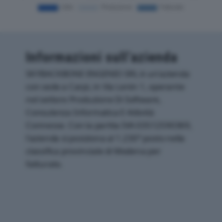
Informazioni sull’azienda
SKYBACKBONE ENGENIO SRL è un'azienda
con sede a Carpi, in Via Lenin 1, operante
nel settore Produzione Di Software,
Consulenza Informatica E Attività
Connesse. Con la partita IVA 03512590369,
l'azienda si posiziona al 1.230° posto nella
classifica provinciale di Modena per
fatturato.