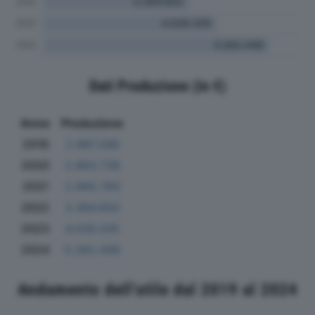
Dati Produzione (in €)
Anno
Produzione
2019
2.887.286
2020
2.863.738
2021
2.965.783
2022
3.394.602
2023
4.026.335
2024
5.262.449
Andamento dell'utile dal 2019 al 2024