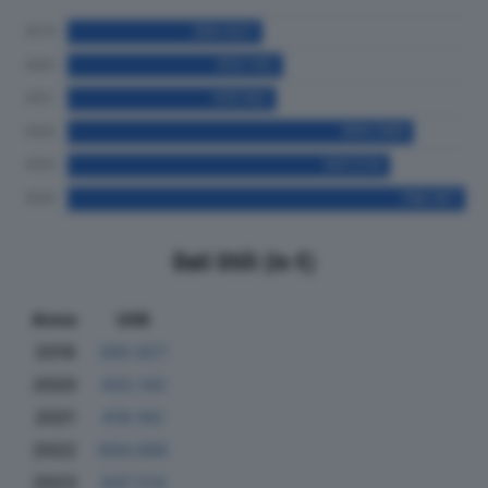
Dati Utili (in €)
Anno
Utili
2019
390.927
2020
432.142
2021
419.162
2022
694.068
2023
647.214