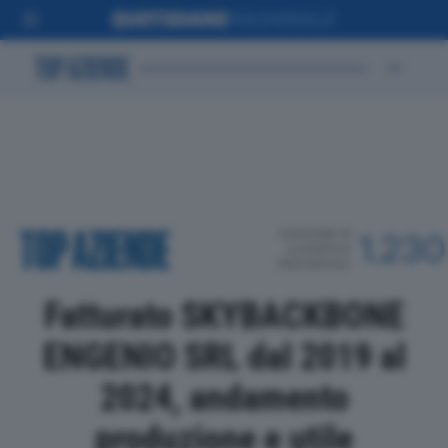
POSIZIONE IN
1.230
CLASSIFICA
PROVINCIALE
Fatturato SKYBACKBONE
ENGENIO SRL dal 2019 al
2024, andamento
produzione e utile