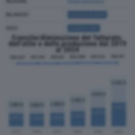
REGIONE
Emilia Romagna
BILANCIO
ACQUISTA BILANCIO
SOCI
ACQUISTA SOCI
Crescita/diminuzione del fatturato,
dell'utile e della produzione dal 2019
al 2024