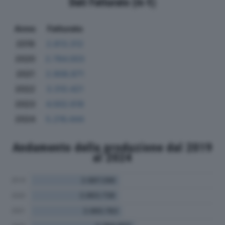
Dati Fatturato (in €)
Anno
Fatturato
2019
2.813.312
2020
2.784.003
2021
2.908.871
2022
3.310.421
2023
4.002.618
2024
5.216.444
Andamento della produzione dal 2019
al 2024