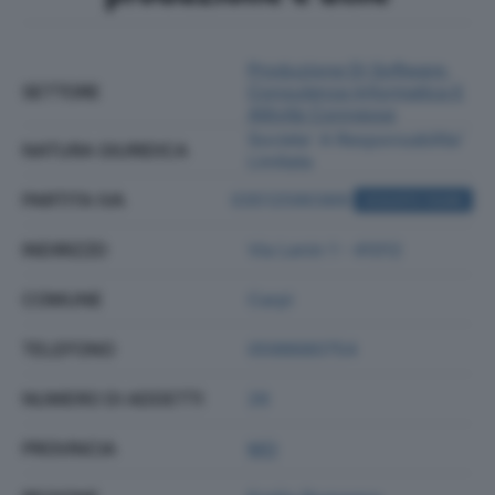
Produzione Di Software,
SETTORE
Consulenza Informatica E
Attività Connesse
Societa' A Responsabilita'
NATURA GIURIDICA
Limitata
PARTITA IVA
03512590369
ACQUISTA VISURA
INDIRIZZO
Via Lenin 1 - 41012
COMUNE
Carpi
TELEFONO
0598680754
NUMERO DI ADDETTI
26
PROVINCIA
MO