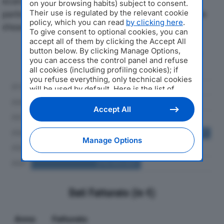
economici di SINERGAS SPAdal 2019 al 2024, con
on your browsing habits) subject to consent.
particolare attenzione a fatturato, produzione e utile
Their use is regulated by the relevant cookie
policy, which you can read
by clicking here
.
d'esercizio.
To give consent to optional cookies, you can
accept all of them by clicking the Accept All
button below. By clicking Manage Options,
Andamento del fatturato dal 2019
you can access the control panel and refuse
al 2024
all cookies (including profiling cookies); if
you refuse everything, only technical cookies
will be used by default. Here is the list of
providers
. Cookie consent will be stored and
applied also to the other websites of
Accept All
Editoriale Nazionale and their subdomains. By
expressing your choice on this site, you will
therefore not be asked again on other
Manage Options
Editoriale Nazionale websites that use the
same consent management platform (CMP).
You can still modify or withdraw your choice
at any time through the “Privacy Settings”
section.
Dati Fatturato (in €)
Anno
Fatturato