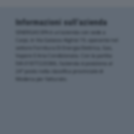
Informazioni sull’azienda
SINERGAS SPA è un'azienda con sede a
Carpi, in Via Galasso Alghisi 19, operante nel
settore Fornitura Di Energia Elettrica, Gas,
Vapore E Aria Condizionata. Con la partita
IVA 01877220366, l'azienda si posiziona al
24° posto nella classifica provinciale di
Modena per fatturato.