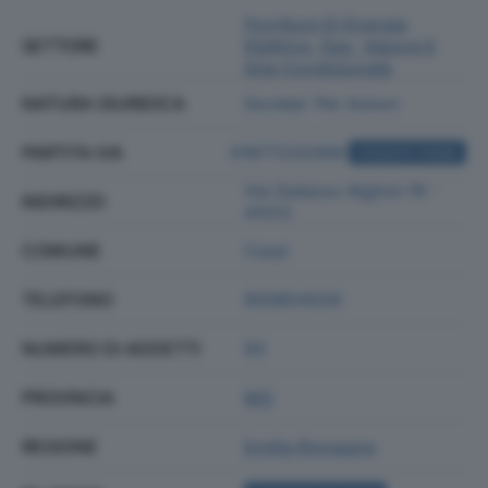
Fornitura Di Energia
SETTORE
Elettrica, Gas, Vapore E
Aria Condizionata
NATURA GIURIDICA
Societa' Per Azioni
PARTITA IVA
01877220366
ACQUISTA VISURA
Via Galasso Alghisi 19 -
INDIRIZZO
41012
COMUNE
Carpi
TELEFONO
800854026
NUMERO DI ADDETTI
93
PROVINCIA
MO
REGIONE
Emilia Romagna