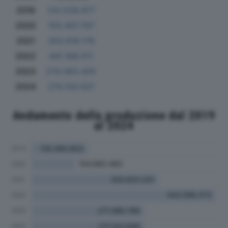
2019
133.528.977
2020
103.407.767
2021
303.919.176
2022
441.168.511
2023
270.063.425
2024
270.103.621
Andamento della produzione dal 2019
al 2024