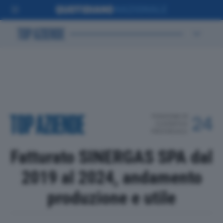
POSIZIONE IN
24
CLASSIFICA
PROVINCIALE
Fatturato SINERGAS SPA dal
2019 al 2024, andamento
produzione e utile