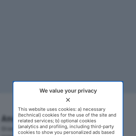
We value your privacy
This website uses cookies: a) necessary
(technical) cookies for the use of the site and
Analisi Economica 2019-2024
related services; b) optional cookies
(analytics and profiling, including third-party
Di seguito l'andamento dei principali indicatori
cookies to show you personalized ads based