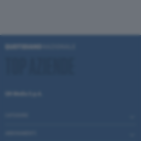
QN Media S.p.A.
CATEGORIE
ABBONAMENTI