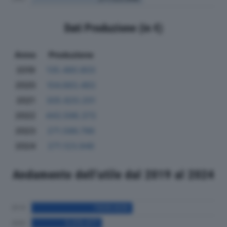
Dati Produzione (in €)
Anno
Produzione
2019
135.480.803
2020
104.683.483
2021
305.820.201
2022
443.598.373
2023
271.586.786
2024
271.123.946
Andamento dell'utile dal 2019 al 2024