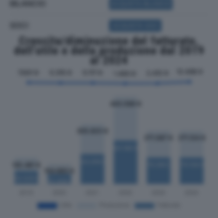
BILANCIO
ACQUISTA BILANCIO
SOCI
ACQUISTA SOCI
Crescita/diminuzione del fatturato,
dell'utile e della produzione dal 2019
al 2024