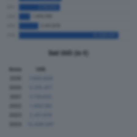
Dati Utili (in €)
Anno
Utili
2019
7.630.629
2020
5.315.477
2021
5.116.833
2022
1.400.190
2023
2.411.878
2024
12.438.047