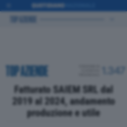
POSIZIONE IN
1.347
CLASSIFICA
PROVINCIALE
Fatturato SAIEM SRL dal
2019 al 2024, andamento
produzione e utile