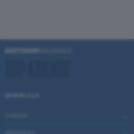
QN Media S.p.A.
CATEGORIE
ABBONAMENTI