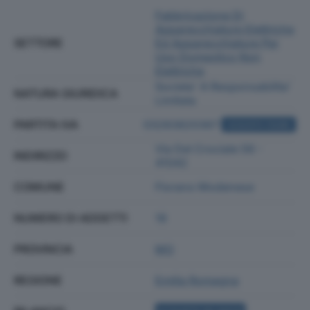
Fabbricazione Di
Apparecchiature Elettriche
SETTORE
Ed Apparecchiature Per
Uso Domestico Non
Elettriche
Societa' A Responsabilita'
NATURA GIURIDICA
Limitata
PARTITA IVA
03283820367
ACQUISTA VISURA
Via Del Crociale 56 -
INDIRIZZO
41042
COMUNE
Fiorano Modenese
NUMERO DI ADDETTI
18
PROVINCIA
MO
REGIONE
Emilia Romagna