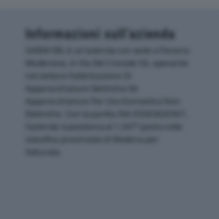
Informazioni sull’azienda
SAIEM SRL è un'azienda con sede a Fiorano
Modenese, in Via Del Crociale 56, operante
nel settore Fabbricazione Di
Apparecchiature Elettriche Ed
Apparecchiature Per Uso Domestico Non
Elettriche. Con la partita IVA 03283820367,
l'azienda si posiziona al 1.347° posto nella
classifica provinciale di Modena per
fatturato.