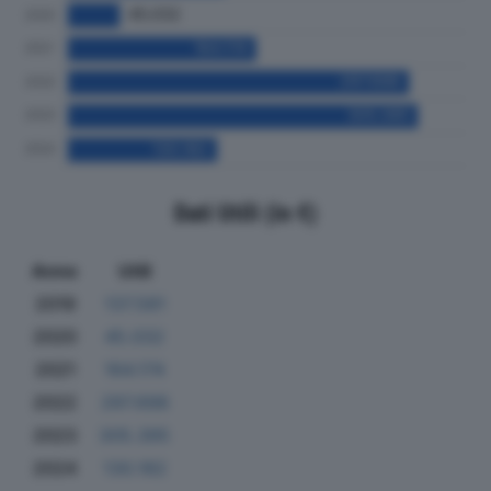
Dati Utili (in €)
Anno
Utili
2019
137.581
2020
45.032
2021
164.174
2022
297.698
2023
305.395
2024
130.182