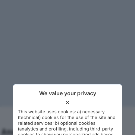
We value your privacy
This website uses cookies: a) necessary
(technical) cookies for the use of the site and
related services; b) optional cookies
(analytics and profiling, including third-party
Analisi Economica 2019-2024
cookies to show you personalized ads based