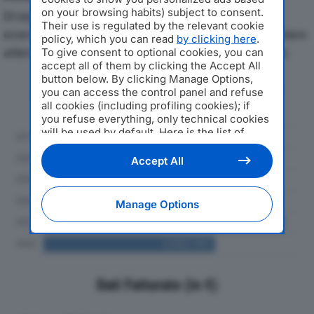
on your browsing habits) subject to consent.
Di seguito l'andamento dei principali indicatori
Their use is regulated by the relevant cookie
economici di SAIEM SRLdal 2019 al 2024, con particolare
policy, which you can read
by clicking here
.
attenzione a fatturato, produzione e utile d'esercizio.
To give consent to optional cookies, you can
accept all of them by clicking the Accept All
button below. By clicking Manage Options,
Andamento del fatturato dal 2019
you can access the control panel and refuse
al 2024
all cookies (including profiling cookies); if
you refuse everything, only technical cookies
will be used by default. Here is the list of
providers
. Cookie consent will be stored and
applied also to the other websites of
Accept All
Editoriale Nazionale and their subdomains. By
expressing your choice on this site, you will
therefore not be asked again on other
Manage Options
Editoriale Nazionale websites that use the
same consent management platform (CMP).
You can still modify or withdraw your choice
at any time through the “Privacy Settings”
section.
Dati Fatturato (in €)