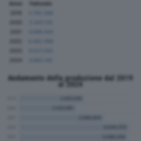
Anno
Fatturato
2019
3.792.588
2020
3.320.135
2021
4.896.430
2022
6.462.098
2023
6.527.250
2024
4.682.142
Andamento della produzione dal 2019
al 2024