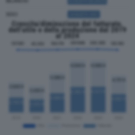
BILANCIO
ACQUISTA BILANCIO
SOCI
ACQUISTA SOCI
Crescita/diminuzione del fatturato,
dell'utile e della produzione dal 2019
al 2024