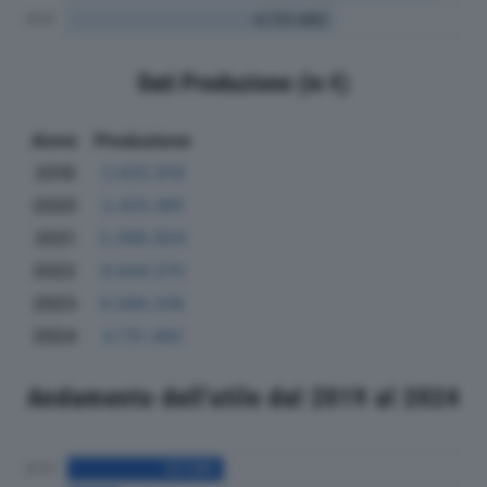
Dati Produzione (in €)
Anno
Produzione
2019
3.925.919
2020
3.425.991
2021
5.098.904
2022
6.644.370
2023
6.566.206
2024
4.731.482
Andamento dell'utile dal 2019 al 2024