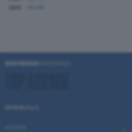
2024
84.396
QN Media S.p.A.
CATEGORIE