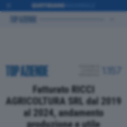
POSIZIONE IN
1.157
CLASSIFICA
PROVINCIALE
Fatturato RICCI
AGRICOLTURA SRL dal 2019
al 2024, andamento
produzione e utile