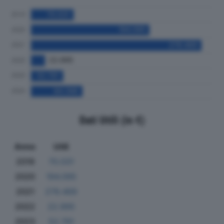
Dati Utili (in €)
Anno
Utili
2019
70.031
2020
194.095
2021
279.469
2022
22.995
2023
52.791