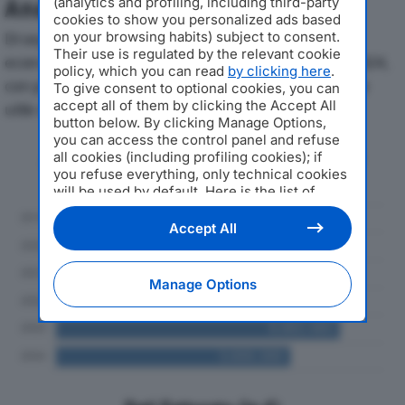
(analytics and profiling, including third-party
Analisi Economica 2019-2024
cookies to show you personalized ads based
on your browsing habits) subject to consent.
Di seguito l'andamento dei principali indicatori
Their use is regulated by the relevant cookie
economici di RICCI AGRICOLTURA SRLdal 2019 al 2024,
policy, which you can read
by clicking here
.
con particolare attenzione a fatturato, produzione e
To give consent to optional cookies, you can
accept all of them by clicking the Accept All
utile d'esercizio.
button below. By clicking Manage Options,
you can access the control panel and refuse
Andamento del fatturato dal 2019
all cookies (including profiling cookies); if
al 2024
you refuse everything, only technical cookies
will be used by default. Here is the list of
providers
. Cookie consent will be stored and
applied also to the other websites of
Accept All
Editoriale Nazionale and their subdomains. By
expressing your choice on this site, you will
therefore not be asked again on other
Manage Options
Editoriale Nazionale websites that use the
same consent management platform (CMP).
You can still modify or withdraw your choice
at any time through the “Privacy Settings”
section.