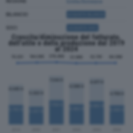
REGIONE
Emilia Romagna
BILANCIO
ACQUISTA BILANCIO
SOCI
ACQUISTA SOCI
Crescita/diminuzione del fatturato,
dell'utile e della produzione dal 2019
al 2024