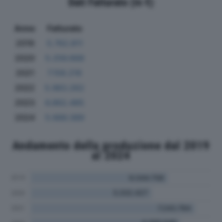
Dati Fatturato (in €)
Anno
Fatturato
2019
5.762.811
2020
5.256.668
2021
7.158.216
2022
5.983.262
2023
6.862.485
2024
5.666.389
Andamento della produzione dal 2019
al 2024