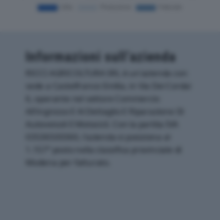
Informazioni sull’azienda
RICCI AGRICOLTURA SRL è un'azienda con
sede a Castelfranco Emilia, in Via Dei Cordai
6, operante nel settore Commercio
All'ingrosso E Al Dettaglio E Riparazione Di
Autoveicoli E Motocicli. Con la partita IVA
03536500360, l'azienda si posiziona al
1.157° posto nella classifica provinciale di
Modena per fatturato.