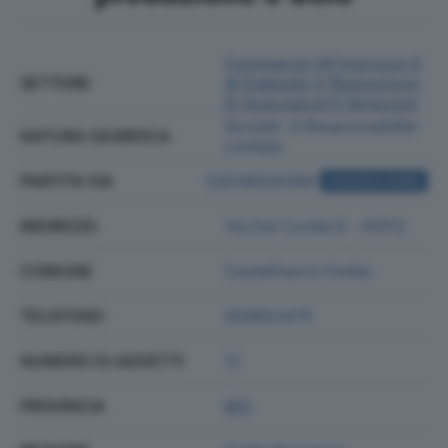
Commercio All'ingrosso E
SETTORE
Al Dettaglio E Riparazione
Di Autoveicoli E Motocicli
Societa' A Responsabilita'
NATURA GIURIDICA
Limitata
PARTITA IVA
03536500360
ACQUISTA VISURA
INDIRIZZO
Via Dei Cordai 6 - 41013
COMUNE
Castelfranco Emilia
TELEFONO
059952475
NUMERO DI ADDETTI
12
PROVINCIA
MO