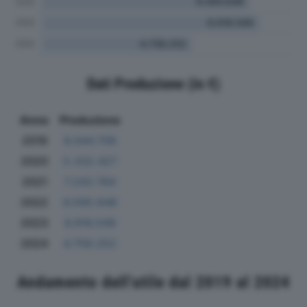
Dati Produzione (in €)
Anno
Produzione
2019
6.044.706
2020
5.332.427
2021
7.243.784
2022
6.595.648
2023
6.916.549
2024
4.758.252
Andamento dell'utile dal 2019 al 2024