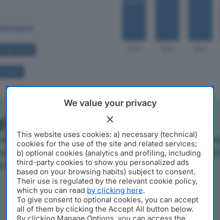
 Romagna
A BILANCIO
A SOCI
We value your privacy
azienda
This website uses cookies: a) necessary (technical)
edolla, in Localita' Viazzolo Tosatti 1/a, operante nel se
cookies for the use of the site and related services;
incluse Le Agenzie Di Compravendita). Con la partita IVA 0
b) optional cookies (analytics and profiling, including
third-party cookies to show you personalized ads
le di Modena per fatturato.
based on your browsing habits) subject to consent.
Their use is regulated by the relevant cookie policy,
which you can read
by clicking here
.
To give consent to optional cookies, you can accept
all of them by clicking the Accept All button below.
By clicking Manage Options, you can access the