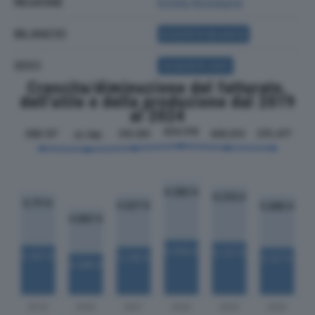
REGIONE
Emilia Romagna
BILANCIO
ACQUISTA BILANCIO
SOCI
ACQUISTA SOCI
Crescita/diminuzione del fatturato,
dell'utile e della produzione dal 2019
al 2024