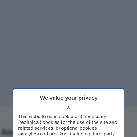
We value your privacy
This website uses cookies: a) necessary
(technical) cookies for the use of the site and
related services; b) optional cookies
Analisi Economica 2019-2024
(analytics and profiling, including third-party