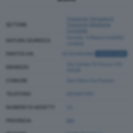
Trasporto Terrestre E
SETTORE
Trasporto Mediante
Condotte
Societa' A Responsabilita'
NATURA GIURIDICA
Limitata
PARTITA IVA
02132450368
ACQUISTA VISURA
Via Campo Di Pozzo 519 -
INDIRIZZO
41038
COMUNE
San Felice Sul Panaro
TELEFONO
0535671051
NUMERO DI ADDETTI
23
PROVINCIA
MO