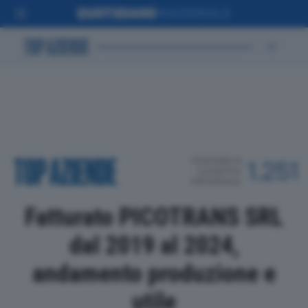
POSIZIONE IN
1.251
CLASSIFICA
PROVINCIALE
Fatturato PICOTRANS SRL
dal 2019 al 2024,
andamento produzione e
utile