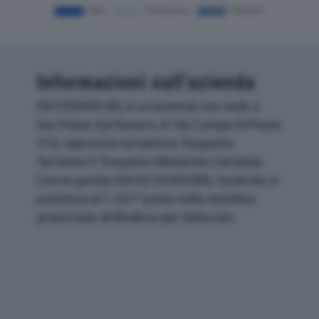
Informazioni sull’azienda
PICOTRANS SRL è un'azienda con sede a
San Felice Sul Panaro, in Via Campo Di Pozzo
519, operante nel settore Trasporto
Terrestre E Trasporto Mediante Condotte.
Con la partita IVA 02132450368, l'azienda si
posiziona al 1.251° posto nella classifica
provinciale di Modena per fatturato.