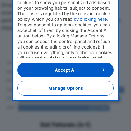
cookies to show you personalized ads based
Di seguito l'andamento dei principali indicatori
on your browsing habits) subject to consent.
economici di PICOTRANS SRLdal 2019 al 2024, con
Their use is regulated by the relevant cookie
policy, which you can read
by clicking here
.
particolare attenzione a fatturato, produzione e utile
To give consent to optional cookies, you can
d'esercizio.
accept all of them by clicking the Accept All
button below. By clicking Manage Options,
you can access the control panel and refuse
Andamento del fatturato dal 2019
all cookies (including profiling cookies); if
al 2024
you refuse everything, only technical cookies
will be used by default. Here is the list of
providers
. Cookie consent will be stored and
applied also to the other websites of
Accept All
Editoriale Nazionale and their subdomains. By
expressing your choice on this site, you will
therefore not be asked again on other
Manage Options
Editoriale Nazionale websites that use the
same consent management platform (CMP).
You can still modify or withdraw your choice
at any time through the “Privacy Settings”
section.
Dati Fatturato (in €)