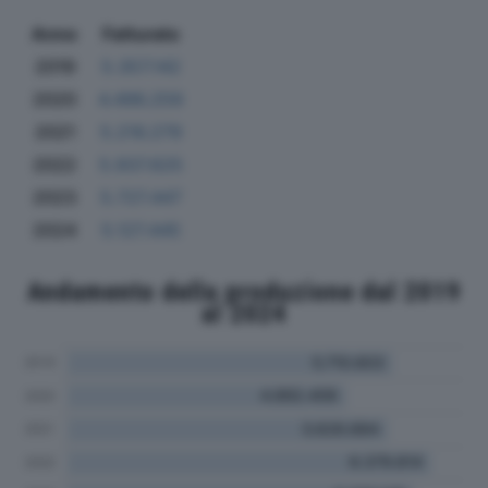
Anno
Fatturato
2019
5.357.142
2020
4.496.259
2021
5.216.279
2022
5.937.625
2023
5.727.447
2024
5.127.445
Andamento della produzione dal 2019
al 2024