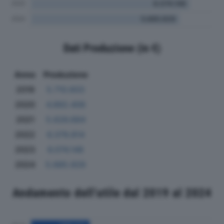
Dati Produzione (in €)
Anno
Produzione
2019
5.710.603
2020
4.892.406
2021
5.626.684
2022
6.379.814
2023
6.074.148
2024
5.685.929
Andamento dell'utile dal 2019 al 2024