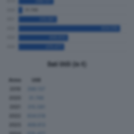
Dati Utili (in €)
Anno
Utili
2019
288.137
2020
31.749
2021
315.581
2022
834.518
2023
406.613
2024
375.477