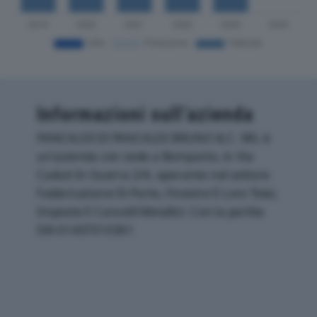
Informazioni sull’azienda
PANCALDI DI PANCALDI BRUNO & C. SRL è
un'azienda con sede a Bomporto, in Via
Caduti In Guerra 2/4, operante nel settore
Fabbricazione Di Porte, Finestre E Loro Telai,
Imposte E Cancelli Metallici. Con la partita
IVA 01497010361