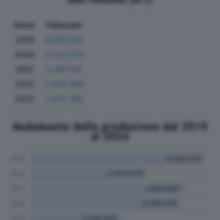
Anno
Fatturato
2019
4.030.922
2020
2.523.575
2021
2.997.144
2022
3.559.289
2023
2.610.799
Andamento della produzione dal 2019
al 2024