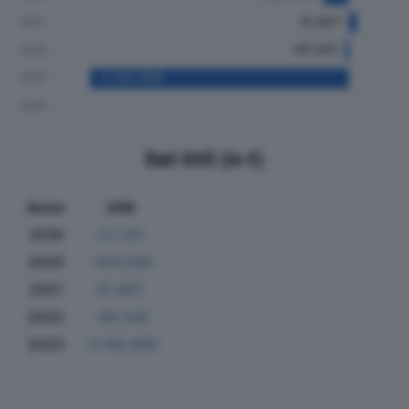
Dati Utili (in €)
Anno
Utili
2019
23.331
2020
-303.940
2021
91.867
2022
-49.540
2023
-3.100.866