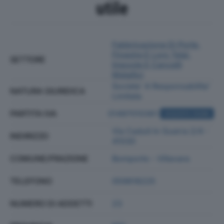
utile
Fabbricazione Di Porte,
Finestre E Loro Telai,
SETTORE
Imposte E Cancelli
Metallici
Societa' A Responsabilita'
NATURA GIURIDICA
Limitata
PARTITA IVA
01497010361
ACQUISTA VISURA
Via Caduti In Guerra 2/4 -
INDIRIZZO
41030
COMUNE/FRAZIONE
Bomporto - Villavara
TELEFONO
059818225
NUMERO DI ADDETTI
23