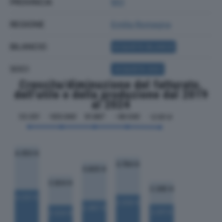
PROVINCIA
MO
REGIONE
Emilia Romagna
BILANCIO
ACQUISTA BILANCIO
SOCI
ACQUISTA SOCI
Crescita/diminuzione del fatturato,
dell'utile e della produzione dal 2019
al 2024