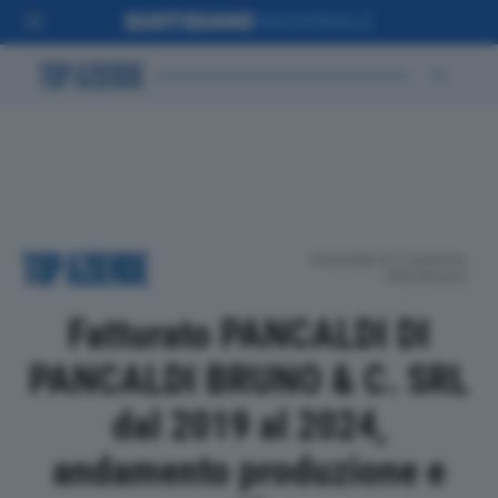
POSIZIONE IN CLASSIFICA
PROVINCIALE
Fatturato PANCALDI DI
PANCALDI BRUNO & C. SRL
dal 2019 al 2024,
andamento produzione e