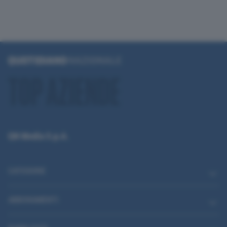
QN Media S.p.A.
CATEGORIE
ABBONAMENTI