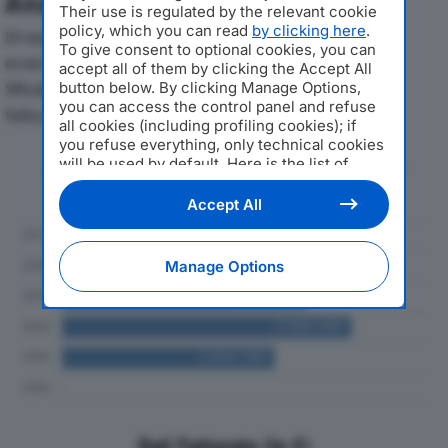
Analisi Economica 2019-2024
Their use is regulated by the relevant cookie
policy, which you can read
by clicking here
.
Di seguito l'andamento dei principali indicatori
To give consent to optional cookies, you can
economici di PANCALDI DI PANCALDI BRUNO & C.
accept all of them by clicking the Accept All
SRLdal 2019 al 2024, con particolare attenzione a
button below. By clicking Manage Options,
you can access the control panel and refuse
fatturato, produzione e utile d'esercizio.
all cookies (including profiling cookies); if
you refuse everything, only technical cookies
will be used by default. Here is the list of
Andamento del fatturato dal 2019
providers
. Cookie consent will be stored and
al 2024
applied also to the other websites of
Accept All
Editoriale Nazionale and their subdomains. By
expressing your choice on this site, you will
therefore not be asked again on other
Manage Options
Editoriale Nazionale websites that use the
same consent management platform (CMP).
You can still modify or withdraw your choice
at any time through the “Privacy Settings”
section.
Dati Fatturato (in €)