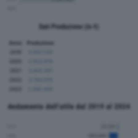
Dati Produzione (in €)
Anno
Produzione
2019
4.352.533
2020
2.923.879
2021
3.825.091
2022
3.764.479
2023
2.265.420
Andamento dell'utile dal 2019 al 2024