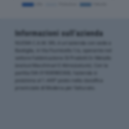
Informazioni sull’azienda
NUOVA C.A.M. SRL è un'azienda con sede a
Bastiglia, in Via Fiumicello 1/a, operante nel
settore Fabbricazione Di Prodotti In Metallo
(esclusi Macchinari E Attrezzature). Con la
partita IVA 01908980368, l'azienda si
posiziona al 1.449° posto nella classifica
provinciale di Modena per fatturato.