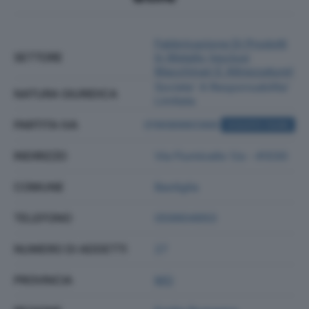
Fabbricazione Di Prodotti
SETTORE
In Metallo (esclusi
Macchinari E Attrezzature)
Societa' A Responsabilita'
NATURA GIURIDICA
Limitata
PARTITA IVA
01908980368
ACQUISTA VISURA
INDIRIZZO
Via Fiumicello 1/a - 41030
COMUNE
Bastiglia
TELEFONO
059904950
NUMERO DI ADDETTI
27
PROVINCIA
MO