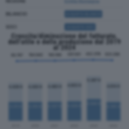
REGIONE
Emilia Romagna
BILANCIO
ACQUISTA BILANCIO
SOCI
ACQUISTA SOCI
Crescita/diminuzione del fatturato,
dell'utile e della produzione dal 2019
al 2024