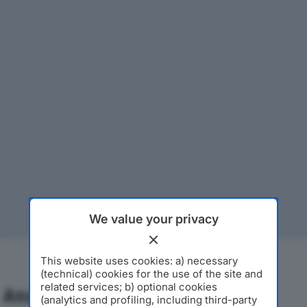
We value your privacy
This website uses cookies: a) necessary
(technical) cookies for the use of the site and
related services; b) optional cookies
Analisi Economica 2019-2024
(analytics and profiling, including third-party