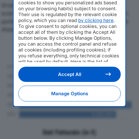
cookies to show you personalized ads based
Di seguito l'andamento dei principali indicatori
on your browsing habits) subject to consent.
economici di NUOVA C.A.M. SRLdal 2019 al 2024, con
Their use is regulated by the relevant cookie
policy, which you can read
by clicking here
.
particolare attenzione a fatturato, produzione e utile
To give consent to optional cookies, you can
d'esercizio.
accept all of them by clicking the Accept All
button below. By clicking Manage Options,
you can access the control panel and refuse
Andamento del fatturato dal 2019
all cookies (including profiling cookies); if
al 2024
you refuse everything, only technical cookies
will be used by default. Here is the list of
providers
. Cookie consent will be stored and
applied also to the other websites of
Accept All
Editoriale Nazionale and their subdomains. By
expressing your choice on this site, you will
therefore not be asked again on other
Manage Options
Editoriale Nazionale websites that use the
same consent management platform (CMP).
You can still modify or withdraw your choice
at any time through the “Privacy Settings”
section.
Dati Fatturato (in €)