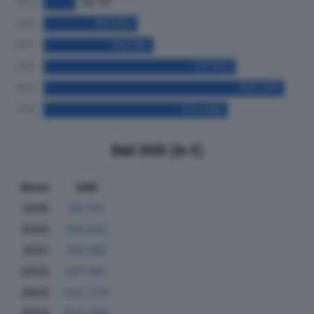
Dati Utili (in €)
Anno
Utili
2019
56.747
2020
164.942
2021
193.169
2022
337.431
2023
422.378
2024
323.266