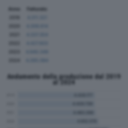
Anno
Fatturato
2019
4.311.321
2020
4.309.614
2021
4.337.354
2022
4.427.603
2023
4.940.349
2024
4.265.084
Andamento della produzione dal 2019
al 2024