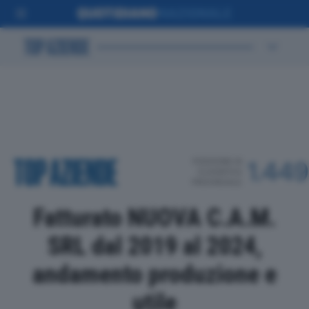
POSIZIONE IN
1.449
CLASSIFICA
PROVINCIALE
Fatturato NUOVA C.A.M.
SRL dal 2019 al 2024,
andamento produzione e
utile