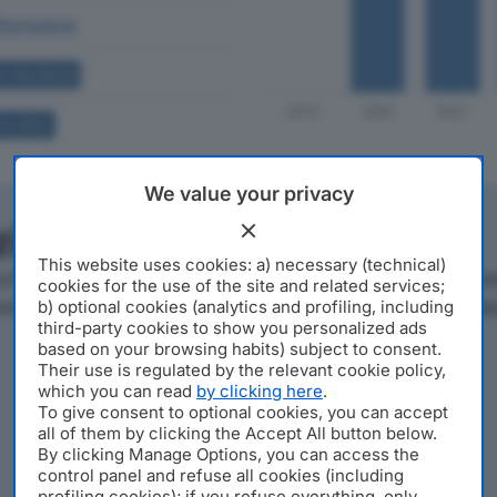
 Romagna
A BILANCIO
A SOCI
We value your privacy
azienda
This website uses cookies: a) necessary (technical)
Bomporto, in Via Ravarino Carpi 108, operante nel settore
cookies for the use of the site and related services;
onnessi. Con la partita IVA 01029450366, l'azienda si posizio
b) optional cookies (analytics and profiling, including
third-party cookies to show you personalized ads
based on your browsing habits) subject to consent.
Their use is regulated by the relevant cookie policy,
which you can read
by clicking here
.
To give consent to optional cookies, you can accept
all of them by clicking the Accept All button below.
By clicking Manage Options, you can access the
control panel and refuse all cookies (including
profiling cookies); if you refuse everything, only