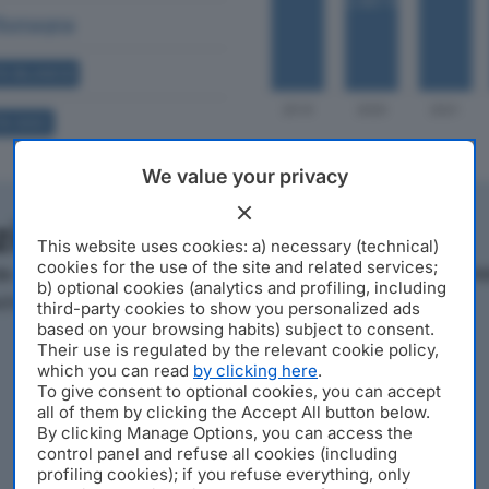
 Romagna
A BILANCIO
A SOCI
We value your privacy
azienda
This website uses cookies: a) necessary (technical)
cookies for the use of the site and related services;
 Maranello, in Via L.musso 3/5, operante nel settore Attiv
b) optional cookies (analytics and profiling, including
niche. Con la partita IVA 03137250365
third-party cookies to show you personalized ads
based on your browsing habits) subject to consent.
Their use is regulated by the relevant cookie policy,
which you can read
by clicking here
.
To give consent to optional cookies, you can accept
all of them by clicking the Accept All button below.
By clicking Manage Options, you can access the
control panel and refuse all cookies (including
profiling cookies); if you refuse everything, only