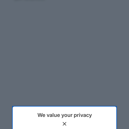
We value your privacy