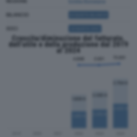
REGIONE
Emilia Romagna
BILANCIO
ACQUISTA BILANCIO
SOCI
ACQUISTA SOCI
Crescita/diminuzione del fatturato,
dell'utile e della produzione dal 2019
al 2024