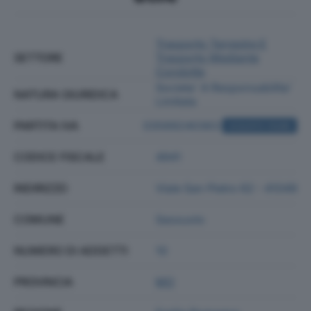
Trasporto Terrestre E
SETTORE
Trasporto Mediante
Condotte
Societa' A Responsabilita'
NATURA GIURIDICA
Limitata
PARTITA IVA
03569240363
ACQUISTA VISURA
CODICE FISCALE
4941
INDIRIZZO
Viale San Pietro 62 - 41049
COMUNE
Sassuolo
NUMERO DI ADDETTI
10
PROVINCIA
MO