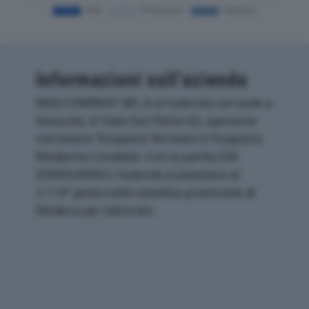
Informazioni sull’azienda
MDS COMPANY SRL è un'azienda con sede a
Sassuolo, in Viale San Pietro 62, operante
nel settore Trasporto Terrestre E Trasporto
Mediante Condotte. Con la partita IVA
03569240363, l'azienda si posiziona al
2.114° posto nella classifica provinciale di
Modena per fatturato.