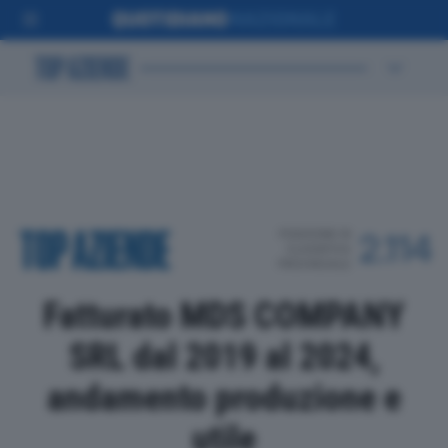
POSIZIONE IN
2.114
CLASSIFICA
PROVINCIALE
Fatturato MDS COMPANY
SRL dal 2019 al 2024,
andamento produzione e
utile