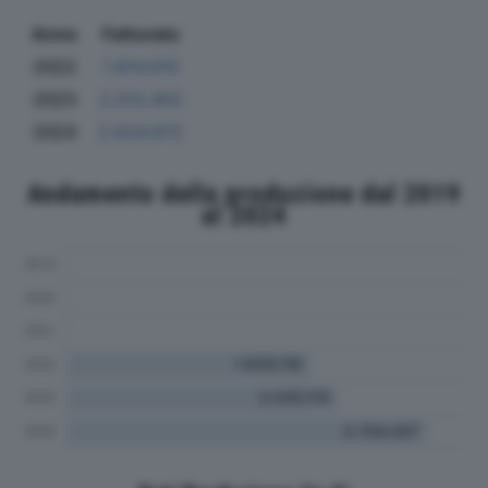
Anno
Fatturato
2022
1.814.610
2023
2.013.402
2024
2.624.972
Andamento della produzione dal 2019
al 2024