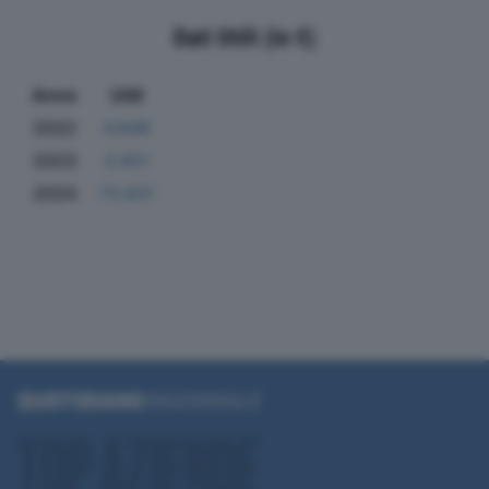
Dati Utili (in €)
Anno
Utili
2022
4.848
2023
3.921
2024
73.831