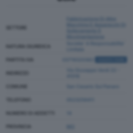
Fabbricazione Di Altre
Macchine E Apparecchi Di
SETTORE
Sollevamento E
Movimentazione
Societa' A Responsabilita'
NATURA GIURIDICA
Limitata
PARTITA IVA
03719320362
ACQUISTA VISURA
Via Giuseppe Verdi 22 -
INDIRIZZO
41018
COMUNE
San Cesario Sul Panaro
TELEFONO
0523256411
NUMERO DI ADDETTI
14
PROVINCIA
MO