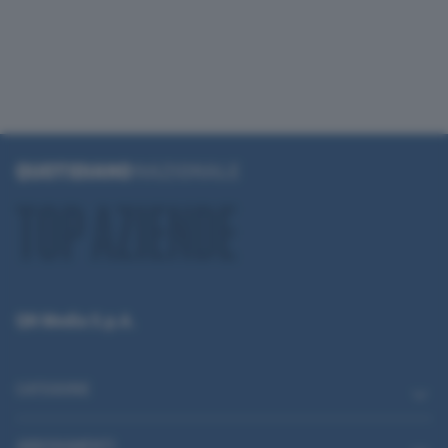
QN Media S.p.A.
CATEGORIE
ABBONAMENTI