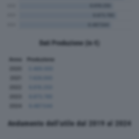
Dati Produzione (in €)
Anno
Produzione
2020
3.469.000
2021
7.426.000
2022
6.619.250
2023
6.873.785
2024
6.487.544
Andamento dell'utile dal 2019 al 2024