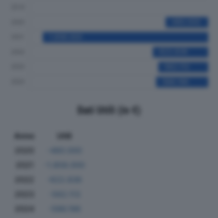
Dati Utili (in €)
Anno
Utili
2020
-480.000
2021
-1.858.000
2022
-622.836
2023
-562.113
2024
-586.196