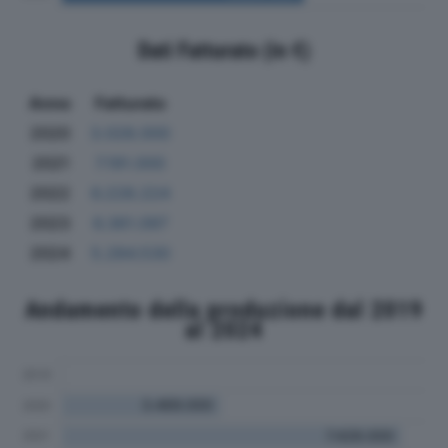
Dati Fatturato (in €)
Anno
Fatturato
2020
3.028.000
2021
7.191.000
2022
6.228.224
2023
6.361.097
2024
5.284.530
Andamento della produzione dal 2019
al 2024