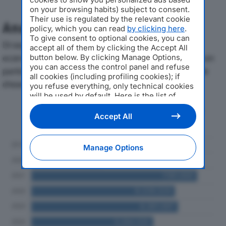
on your browsing habits) subject to consent.
Their use is regulated by the relevant cookie
Analisi Economica 2019-2024
policy, which you can read
by clicking here
.
To give consent to optional cookies, you can
Di seguito l'andamento dei principali indicatori
accept all of them by clicking the Accept All
economici di MANITEX VALLA SRLdal 2019 al 2024, con
button below. By clicking Manage Options,
you can access the control panel and refuse
particolare attenzione a fatturato, produzione e utile
all cookies (including profiling cookies); if
d'esercizio.
you refuse everything, only technical cookies
will be used by default. Here is the list of
providers
. Cookie consent will be stored and
Andamento del fatturato dal 2019
applied also to the other websites of
Accept All
al 2024
Editoriale Nazionale and their subdomains. By
expressing your choice on this site, you will
therefore not be asked again on other
Manage Options
Editoriale Nazionale websites that use the
same consent management platform (CMP).
You can still modify or withdraw your choice
at any time through the “Privacy Settings”
section.