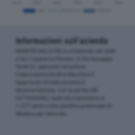
Informazioni sull’azienda
MANITEX VALLA SRL è un'azienda con sede
a San Cesario Sul Panaro, in Via Giuseppe
Verdi 22, operante nel settore
Fabbricazione Di Altre Macchine E
Apparecchi Di Sollevamento E
Movimentazione. Con la partita IVA
03719320362, l'azienda si posiziona al
1.217° posto nella classifica provinciale di
Modena per fatturato.