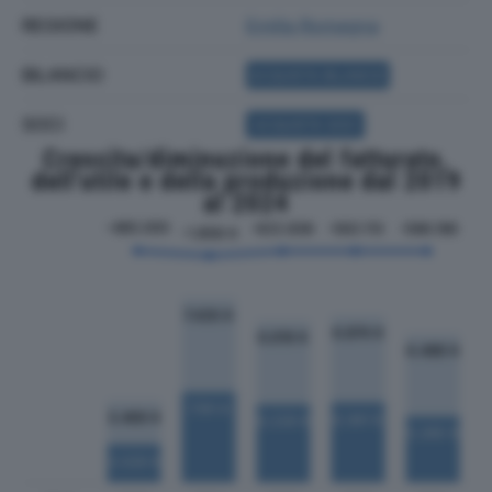
REGIONE
Emilia Romagna
BILANCIO
ACQUISTA BILANCIO
SOCI
ACQUISTA SOCI
Crescita/diminuzione del fatturato,
dell'utile e della produzione dal 2019
al 2024