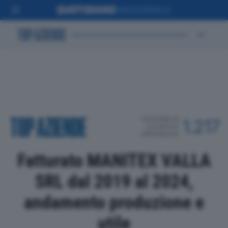
POSIZIONE IN
1.217
CLASSIFICA
PROVINCIALE
Fatturato MANITEX VALLA
SRL dal 2019 al 2024,
andamento produzione e
utile