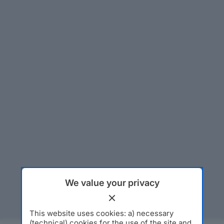
We value your privacy
This website uses cookies: a) necessary
(technical) cookies for the use of the site and